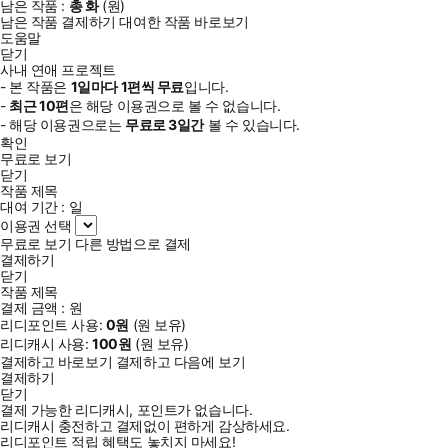
남은 작품 :
총
화
(
원)
남은 작품 결제하기
대여한 작품 바로보기
도움말
닫기
사내 연애 프로젝트
- 본 작품은
1일
마다
1
편씩 무료
입니다.
-
최근
10편
은 해당 이용권으로 볼 수 없습니다.
- 해당 이용권으로는
무료로
3일
간
볼 수 있습니다.
확인
무료로 보기
닫기
작품 제목
대여 기간 :
일
이용권 선택
무료로 보기
다른 방법으로 결제
결제하기
닫기
작품 제목
결제 금액 :
원
리디포인트 사용:
0
원
(
원 보유)
리디캐시 사용:
100
원
(
원 보유)
결제하고 바로보기
결제하고 다음에 보기
결제하기
닫기
결제 가능한 리디캐시, 포인트가 없습니다.
리디캐시 충전하고 결제없이 편하게 감상하세요.
리디포인트 적립 혜택도 놓치지 마세요!