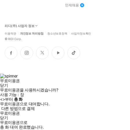
인재채용
리디(주) 사업자 정보
이용약관
개인정보 처리방침
청소년보호정책
사업자정보확인
©
RIDI Corp.
페
인
트
유
틱
이
스
위
튜
톡
스
타
터
브
북
그
램
무료이용권
닫기
무료이용권을 사용하시겠습니까?
사용 가능 :
장
<
>부터
총
화
무료이용권으로 대여합니다.
다른 방법으로 결제
무료이용권
닫기
무료이용권으로
총
화
대여 완료했습니다.