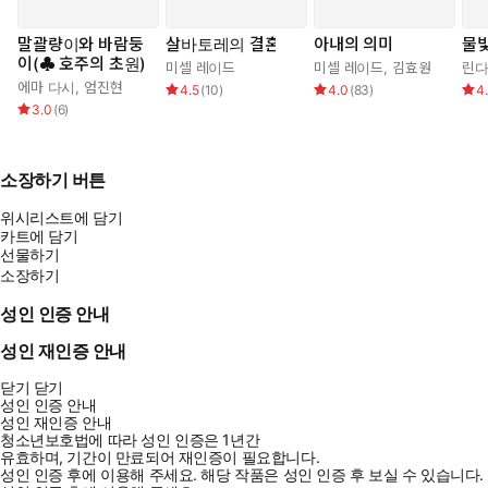
말괄량이와 바람둥
살바토레의 결혼
아내의 의미
물빛
이(♣ 호주의 초원)
미셀 레이드
미셀 레이드
,
김효원
린다
에마 다시
,
엄진현
4.5
(
10
)
4.0
(
83
)
4
3.0
(
6
)
소장하기 버튼
위시리스트에 담기
카트에 담기
선물하기
소장하기
성인 인증 안내
성인 재인증 안내
닫기
닫기
성인 인증 안내
성인 재인증 안내
청소년보호법에 따라 성인 인증은 1년간
유효하며, 기간이 만료되어 재인증이 필요합니다.
성인 인증 후에 이용해 주세요.
해당 작품은 성인 인증 후 보실 수 있습니다.