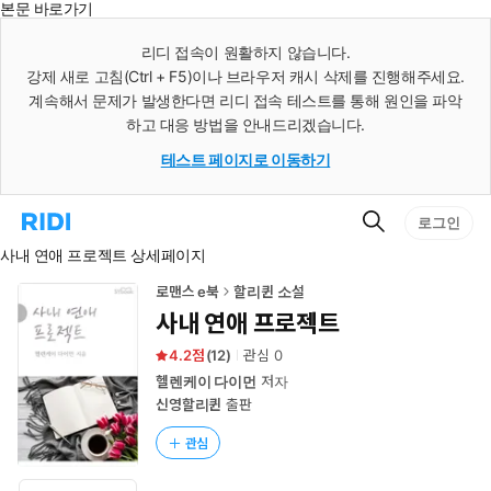
본문 바로가기
인
스
리디 접속이 원활하지 않습니다.
턴
강제 새로 고침(Ctrl + F5)이나 브라우저 캐시 삭제를 진행해주세요.
트
검
계속해서 문제가 발생한다면 리디 접속 테스트를 통해 원인을 파악
색
하고 대응 방법을 안내드리겠습니다.
테스트 페이지로 이동하기
검
리
로그인
색
디
사내 연애 프로젝트 상세페이지
홈
으
로
로맨스 e북
할리퀸 소설
이
사내 연애 프로젝트
동
4.2
(
12
)
관심
0
헬렌케이 다이먼
저자
신영할리퀸
출판
관심