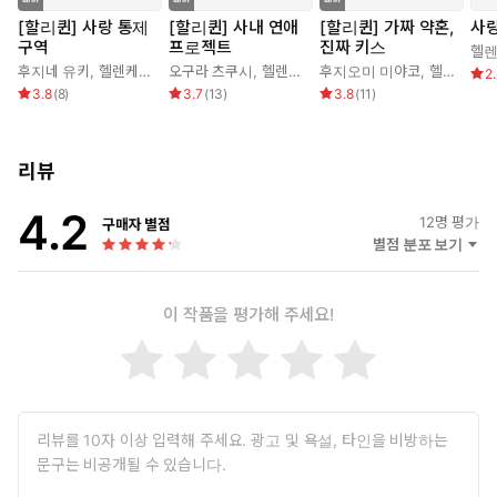
[할리퀸] 사랑 통제
[할리퀸] 사내 연애
[할리퀸] 가짜 약혼,
사랑
“오해라고?”
구역
프로젝트
진짜 키스
헬렌
실내의 공기가 그를 압박해 왔다.
후지네 유키
,
헬렌케이 다이먼
오구라 츠쿠시
,
헬렌케이 다이먼
후지오미 미야코
,
헬렌케이 다이먼
2
3.8
(
8
)
3.7
(
13
)
3.8
(
11
)
“내 단어 선택이 마음에 안 들어요?”
“당신은 내 아버지와 키스하고 있었어!”
리뷰
스펜스는 벽이 흔들릴 만큼 큰 소리로 비난했다. 곧이어 날 선 침묵
이 두 사람을 에워쌌다.
4.2
12
명 평가
구매자 별점
별점 분포 보기
“당신이 본 걸 그런 식으로 생각하는군요.”
이 작품을 평가해 주세요!