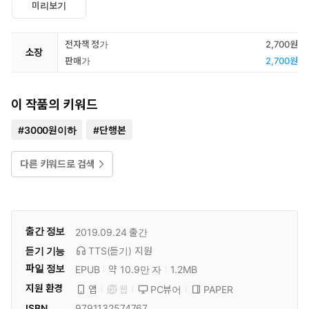
미리보기
전자책 정가
2,700원
소장
판매가
2,700원
이 작품의 키워드
#
3000원이하
#
단행본
다른 키워드로 검색
출간 정보
2019.09.24
출간
듣기 기능
TTS(듣기)
지원
파일 정보
EPUB
약 10.9만 자
1.2MB
지원 환경
PC뷰어
PAPER
앱
웹
ISBN
9791132574767