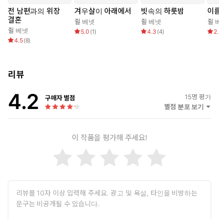
전 남편과의 위장
겨우살이 아래에서
빗속의 하룻밤
이
결혼
쥘 베넷
쥘 베넷
쥘 
쥘 베넷
5.0
(
1
)
4.3
(
4
)
2
4.5
(
8
)
리뷰
4.2
15
명 평가
구매자 별점
별점 분포 보기
이 작품을 평가해 주세요!