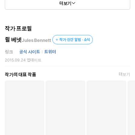
더보기
그리고 마침내, 분위기에 휩쓸려 키스 이상의 진한 스킨십을 나누게
되고 마는데….
난 원하는 건 그냥 가지고 말아…
작가 프로필
쥘 베넷
Jules Bennett
작가 신간 알림 · 소식
링크
공식 사이트
트위터
2015.09.24
업데이트
작가의 대표 작품
더보기