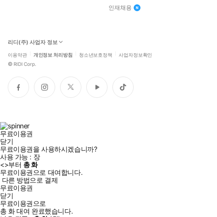
인재채용
리디(주) 사업자 정보
이용약관
개인정보 처리방침
청소년보호정책
사업자정보확인
©
RIDI Corp.
페
인
트
유
틱
이
스
위
튜
톡
스
타
터
브
북
그
램
무료이용권
닫기
무료이용권을 사용하시겠습니까?
사용 가능 :
장
<
>부터
총
화
무료이용권으로 대여합니다.
다른 방법으로 결제
무료이용권
닫기
무료이용권으로
총
화
대여 완료했습니다.