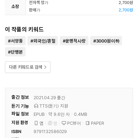
전자책 정가
2,700원
소장
판매가
2,700원
이 작품의 키워드
#
서양풍
#
외국인/혼혈
#
운명적사랑
#
3000원이하
#
단행본
다른 키워드로 검색
출간 정보
2021.04.29
출간
듣기 기능
TTS(듣기)
지원
파일 정보
EPUB
약 9.6만 자
0.4MB
지원 환경
PC뷰어
PAPER
앱
웹
ISBN
9791132586029