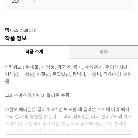
UCI
-
텍사스 러브라인
작품 정보
작품 소개
목차
* 키워드 : 현대물, 서양풍, 외국인, 동거, 계약관계, 운명적사랑,
뇌섹남, 다정남, 까칠남, 존댓말남, 평범녀, 다정녀, 외유내강, 달달
물
크리스마스의 낭만이 불러온 충동
스칼렛 패터슨은 급하게 3주간 보모를 해 달라는 계약에 따라 텍사
스의 한 가족 농장을 찾는다. 그녀의 의뢰인은 바로 할리우드의 카사
노바이며, 애인과의 충격적인 추문 이후 잠적해 버린 보우 엘리엇.
둘은 3주 만에 끝날 이 비즈니스 관계를 최대한 유지하고자 하지만,
자꾸 서로에게 시선이 가는 그 마음을 점점 주체하지 못하게 된다.