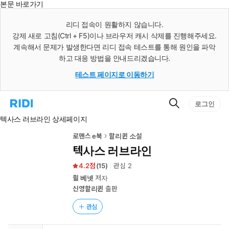
본문 바로가기
인
스
리디 접속이 원활하지 않습니다.
턴
강제 새로 고침(Ctrl + F5)이나 브라우저 캐시 삭제를 진행해주세요.
트
검
계속해서 문제가 발생한다면 리디 접속 테스트를 통해 원인을 파악
색
하고 대응 방법을 안내드리겠습니다.
테스트 페이지로 이동하기
검
리
로그인
색
디
텍사스 러브라인 상세페이지
홈
으
로
로맨스 e북
할리퀸 소설
이
텍사스 러브라인
동
4.2
(
15
)
관심
2
쥘 베넷
저자
신영할리퀸
출판
관심