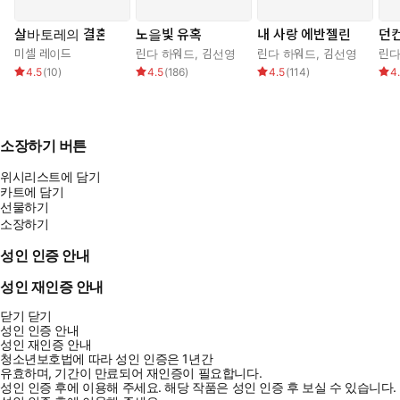
살바토레의 결혼
노을빛 유혹
내 사랑 에반젤린
던
미셀 레이드
린다 하워드
,
김선영
린다 하워드
,
김선영
린다
4.5
(
10
)
4.5
(
186
)
4.5
(
114
)
4
소장하기 버튼
위시리스트에 담기
카트에 담기
선물하기
소장하기
성인 인증 안내
성인 재인증 안내
닫기
닫기
성인 인증 안내
성인 재인증 안내
청소년보호법에 따라 성인 인증은 1년간
유효하며, 기간이 만료되어 재인증이 필요합니다.
성인 인증 후에 이용해 주세요.
해당 작품은 성인 인증 후 보실 수 있습니다.