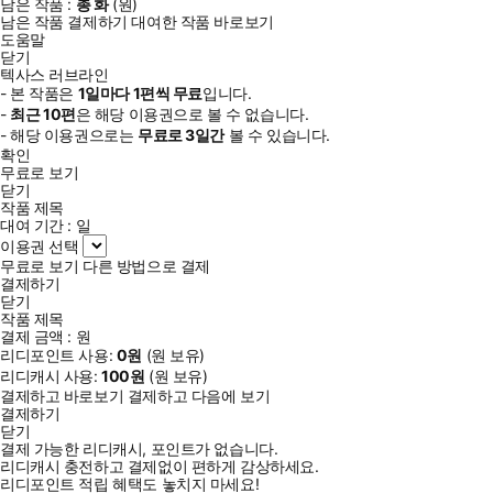
남은 작품 :
총
화
(
원)
남은 작품 결제하기
대여한 작품 바로보기
도움말
닫기
텍사스 러브라인
- 본 작품은
1일
마다
1
편씩 무료
입니다.
-
최근
10편
은 해당 이용권으로 볼 수 없습니다.
- 해당 이용권으로는
무료로
3일
간
볼 수 있습니다.
확인
무료로 보기
닫기
작품 제목
대여 기간 :
일
이용권 선택
무료로 보기
다른 방법으로 결제
결제하기
닫기
작품 제목
결제 금액 :
원
리디포인트 사용:
0
원
(
원 보유)
리디캐시 사용:
100
원
(
원 보유)
결제하고 바로보기
결제하고 다음에 보기
결제하기
닫기
결제 가능한 리디캐시, 포인트가 없습니다.
리디캐시 충전하고 결제없이 편하게 감상하세요.
리디포인트 적립 혜택도 놓치지 마세요!