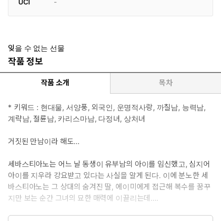
UCI
-
잊을 수 없는 선물
작품 정보
작품 소개
목차
* 키워드 : 현대물, 서양풍, 외국인, 운명적사랑, 까칠남, 능력남,
계략남, 절륜남, 카리스마남, 다정녀, 상처녀
거짓된 만남이라 해도…
세바스티아노는 어느 날 동생이 유부남의 아이를 임신했고, 심지어
아이를 지우라 강요받고 있다는 사실을 알게 된다. 이에 분노한 세
바스티아노는 그 상대의 숨겨진 딸, 에이미에게 접근해 복수를 꿈꾸
지만 보는 순간 그녀의 묘한 매력에 이끌리는데….
▶잠깐 맛보기