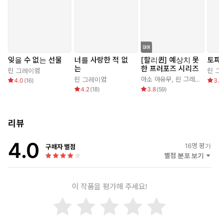
에이미는 자신이 그의 몸 위로 비스듬히 기대어 누워 있다는 것을
깨닫고는 도대체 어떻게 이런 일이 일어난 건지 당혹스러웠다. 키스
도중에 그에게서 몸을 떼고 황급히 구석 쪽으로 물러났다. 자신의 반
응이 너무 열정적이었다는 것이 자칫 오해를 부를 수 있다는 것을
알았다. 그는 어쩌면 그녀와 잘 생각을 하고 있을 수도 있었다. 하지
잊을 수 없는 선물
너를 사랑한 적 없
[할리퀸] 예상치 못
토
만 그럴 생각은 전혀 없기에 괜히 그에게 잘못된 신호를 주고 싶지
는
한 프러포즈 시리즈
린 그레이엄
린 
않았다.
린 그레이엄
아소 아유무
,
린 그레이엄
4.0
(
16
)
3
4.2
(
18
)
3.8
(
59
)
“미안해요. 혹시라도 오해하실까 봐 말씀드리는데, 전 오늘 당신과
잘 생각이 없어요.”
리뷰
그 솔직한 선언에 세바스티아노는 그녀를 유심히 들여다보았다. 이
글거리는 황금빛 눈동자에는 호기심과 흥미로움이 담겨 있었다.
4.0
16
명 평가
구매자 별점
별점 분포 보기
“날 어떤 사람으로 보시는지 모르겠지만 난 첫 데이트부터 침대로
밀어붙이는 사람이 아닙니다.”
이 작품을 평가해 주세요!