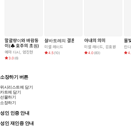
말괄량이와 바람둥
살바토레의 결혼
아내의 의미
물빛
이(♣ 호주의 초원)
미셀 레이드
미셀 레이드
,
김효원
린다
에마 다시
,
엄진현
4.5
(
10
)
4.0
(
83
)
4
3.0
(
6
)
소장하기 버튼
위시리스트에 담기
카트에 담기
선물하기
소장하기
성인 인증 안내
성인 재인증 안내