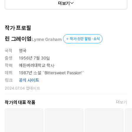
더보기
키스는 점점 더 깊어지고 격렬해졌다. 에이미의 손이 올라가 그의
검은 머리칼 속을 파고들어 그의 머리를 가까이 끌어당겼다. 그녀
는 온몸의 세포가 원기 왕성하게 살아 움직이고 아드레날린이 솟
작가 프로필
구치는 기분이 너무나 강렬해서 깜짝 놀랐다. 갑자기 유두가 단단
린 그레이엄
Lynne Graham
작가 신간 알림 · 소식
해지고 하체의 은밀한 곳이 축축해지고 아플 정도로 욱신거렸다.
이런 느낌은 완전히 생소하면서도 굉장히 흥분감을 일으켰다.
국적
영국
세바스티아노는 에이미를 들어 올려 의자 뒤로 기대게 만들었는데
출생
1956년 7월 30일
실제로는 거의 그의 무릎에 앉은 형국이 되었다. 그는 하체가 고통
학력
에든버러대학교 학사
스러울 정도로 발기해 버려서 얕은 숨을 빠르게 쉬며 숨을 고르고
데뷔
1987년 소설 `Bittersweet Passion'`
있었다. 게다가 그녀의 반응이 만족스러우면서도 압도적인 욕망을
링크
공식 사이트
필사적으로 억누르고 있었다.
그녀에게는 금단의 열매 같은 치명적인 마력이 있는 것일까?
2024.07.04
업데이트
이런 상황에서 그녀를 건드리는 건, 그녀에게 흥미가 있는 척 가장할
경우에만 효과를 발휘할 것이었다. 게다가 그녀는 올리버 로슨의 딸
작가의 대표 작품
더보기
이었다. 여기서 더 나아가는 것은 결코 적절하지 못하다고 스스로에
게 되뇌었다. 그렇다 해도 그런 다짐만으로는 사타구니에서 고통스
럽게 욱신거리는 욕망을 제어할 수가 없었다. 어떤 여자가 그의 자제
력을 이토록 위태롭게 만들 수 있다는 것을 믿을 수가 없었다.