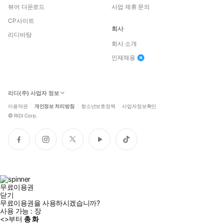
뷰어 다운로드
사업 제휴 문의
CP사이트
회사
리디바탕
회사 소개
인재채용
리디(주) 사업자 정보
이용약관
개인정보 처리방침
청소년보호정책
사업자정보확인
©
RIDI Corp.
페
인
트
유
틱
이
스
위
튜
톡
스
타
터
브
북
그
램
무료이용권
닫기
무료이용권을 사용하시겠습니까?
사용 가능 :
장
<
>부터
총
화