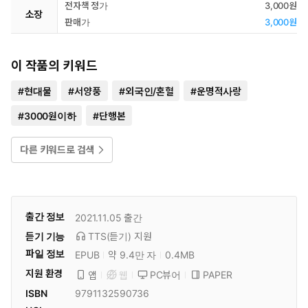
전자책 정가
3,000원
소장
판매가
3,000원
이 작품의 키워드
#
현대물
#
서양풍
#
외국인/혼혈
#
운명적사랑
#
3000원이하
#
단행본
다른 키워드로 검색
출간 정보
2021.11.05
출간
듣기 기능
TTS(듣기)
지원
파일 정보
EPUB
약 9.4만 자
0.4MB
지원 환경
PC뷰어
PAPER
앱
웹
ISBN
9791132590736