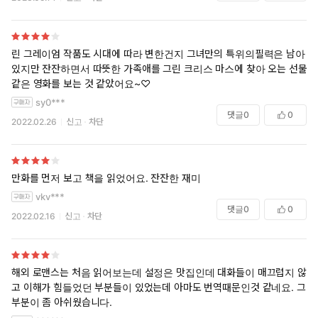
린 그레이엄 작품도 시대에 따라 변한건지 그녀만의 특위의필력은 남아
있지만 잔잔하면서 따뜻한 가족애를 그린 크리스 마스에 찾아 오는 선물
같은 영화를 보는 것 같았어요~♡
sy0***
댓글
0
0
2022.02.26
신고
차단
만화를 먼저 보고 책을 읽었어요. 잔잔한 재미
vkv***
댓글
0
0
2022.02.16
신고
차단
해외 로맨스는 처음 읽어보는데 설정은 맛집인데 대화들이 매끄럽지 않
고 이해가 힘들었던 부분들이 있었는데 아마도 번역때문인것 같네요. 그
부분이 좀 아쉬웠습니다.