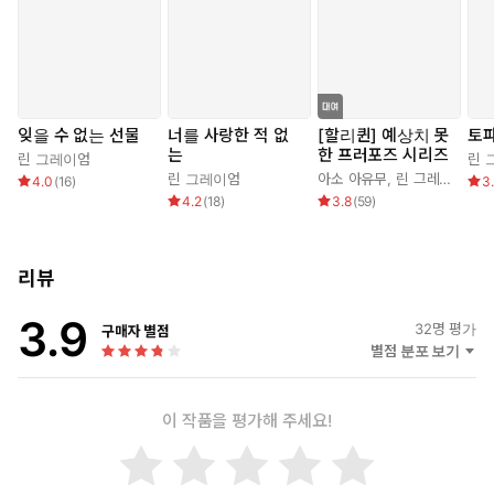
육체적인 섹스가 어떻게 이뤄지는지 무지한 것도 아니지 않은가.
호르몬, 육체적 욕망….
레티도 그것에 대해 잘 알고 있었다. 하지만 실제적인 경험은 없었
잊을 수 없는 선물
너를 사랑한 적 없
[할리퀸] 예상치 못
토
다.
는
한 프러포즈 시리즈
린 그레이엄
린 
린 그레이엄
아소 아유무
,
린 그레이엄
4.0
(
16
)
3
“당신은 아내와 성적인 생활은 하지 않을 거군요?”
4.2
(
18
)
3.8
(
59
)
그녀가 확인하듯 물었다.
리뷰
“그렇소. 난 성적인 만족을 위해 정부를 갖고 있소. 그게 서로에게 편
리할 거요.”
3.9
32
명 평가
구매자 별점
별점 분포 보기
이 작품을 평가해 주세요!