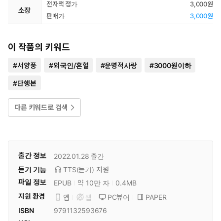
전자책 정가
3,000원
소장
판매가
3,000원
이 작품의 키워드
#
서양풍
#
외국인/혼혈
#
운명적사랑
#
3000원이하
#
단행본
다른 키워드로 검색
출간 정보
2022.01.28
출간
듣기 기능
TTS(듣기)
지원
파일 정보
EPUB
약 10만 자
0.4MB
지원 환경
PC뷰어
PAPER
앱
웹
ISBN
9791132593676