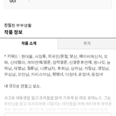
UCI
-
친밀한 부부생활
작품 정보
작품 소개
목차
* 키워드 : 현대물, 서양풍, 외국인/혼혈, 맞선, 베이비메신저, 오
해, 신데렐라, 계약연애/결혼, 정략결혼, 선결혼후연애, 원나잇, 능
력남, 재벌남, 절륜남, 나쁜남자, 후회남, 상처남, 까칠남, 냉정남,
무심남, 오만남, 카리스마남, 평범녀, 다정녀, 순정녀, 동정녀
내 것으로 만들고 싶소.
사고로 여동생을 잃고 조카들을 맡아 기르게 된 레오 로마노스. 그는
부모님을 잃고 트라우마에 시달리는 아이들을 위해 레티에게 계약결
혼을 제안한다. 하지만 둘 사이에 친밀한 감정은 없을 거라던 말과
다르게 레오는 레티의 아름다움에 빠져드는데….