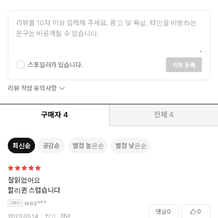
스포일러가 있습니다.
리뷰 등록
리뷰 작성 유의사항
구매자
4
전체
4
최신순
공감순
별점 높은순
별점 낮은순
잘읽었어요
할리퀸 스럽습니다
wes***
댓글
0
0
2023.05.14
신고
차단