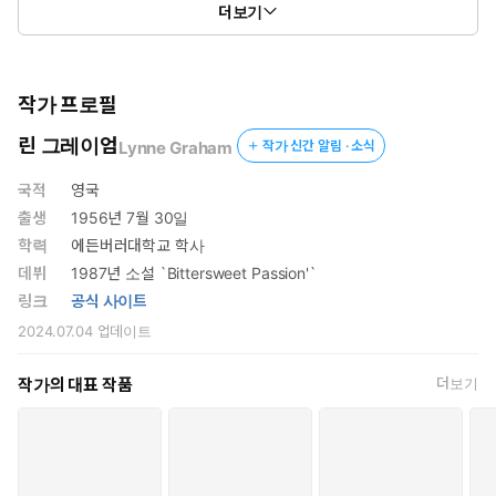
더보기
▶잠깐 맛보기
작가 프로필
“내가 결혼을 결심한 이유는 아이들 때문이오.”
린 그레이엄
Lynne Graham
작가 신간 알림 · 소식
그가 말했다.
국적
영국
출생
1956년 7월 30일
“하지만 결혼은 두 사람이 아이들을 양육하는 것 이상의 친밀한 면을
학력
에든버러대학교 학사
갖고 있어요.”
데뷔
1987년 소설 `Bittersweet Passion'`
링크
공식 사이트
레오가 의자 등에 몸을 기댔다.
2024.07.04
업데이트
“우리의 경우 결혼 생활에서 친밀한 부분은 없을 거요. 섹스는 없다
는 뜻이오. 난 다른 곳에서 그 부분을 충족시킬 거니까.”
작가의 대표 작품
더보기
레티의 얼굴이 붉어졌다. 그녀는 왜 그런 반응을 보인 것인지 알 수
없었다.