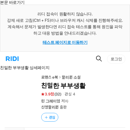
본문 바로가기
인
스
리디 접속이 원활하지 않습니다.
턴
강제 새로 고침(Ctrl + F5)이나 브라우저 캐시 삭제를 진행해주세요.
트
검
계속해서 문제가 발생한다면 리디 접속 테스트를 통해 원인을 파악
색
하고 대응 방법을 안내드리겠습니다.
테스트 페이지로 이동하기
검
리
로그인
색
디
친밀한 부부생활 상세페이지
홈
으
로
로맨스 e북
할리퀸 소설
이
친밀한 부부생활
동
3.9
(
32
)
관심
4
린 그레이엄
저자
신영할리퀸
출판
관심