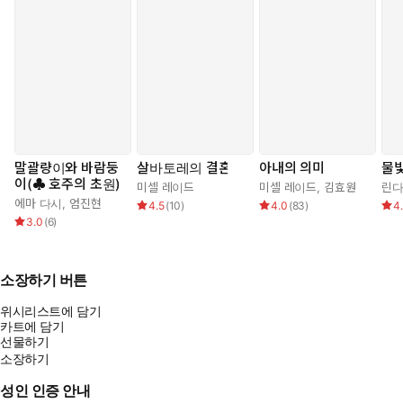
말괄량이와 바람둥
살바토레의 결혼
아내의 의미
물빛
이(♣ 호주의 초원)
미셀 레이드
미셀 레이드
,
김효원
린다
에마 다시
,
엄진현
4.5
(
10
)
4.0
(
83
)
4
3.0
(
6
)
소장하기 버튼
위시리스트에 담기
카트에 담기
선물하기
소장하기
성인 인증 안내