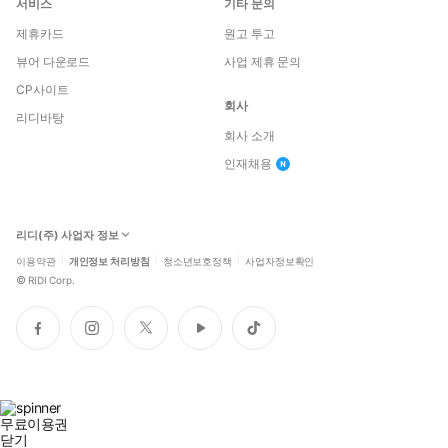
서비스
기타 문의
제휴카드
원고 투고
뷰어 다운로드
사업 제휴 문의
CP사이트
회사
리디바탕
회사 소개
인재채용
리디(주) 사업자 정보
이용약관
개인정보 처리방침
청소년보호정책
사업자정보확인
©
RIDI Corp.
페
인
트
유
틱
이
스
위
튜
톡
스
타
터
브
북
그
램
무료이용권
닫기