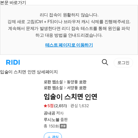
본문 바로가기
인
스
리디 접속이 원활하지 않습니다.
턴
강제 새로 고침(Ctrl + F5)이나 브라우저 캐시 삭제를 진행해주세요.
트
검
계속해서 문제가 발생한다면 리디 접속 테스트를 통해 원인을 파악
색
하고 대응 방법을 안내드리겠습니다.
테스트 페이지로 이동하기
검
리
로그인
색
디
입술이 스치면 인연 상세페이지
홈
으
로
로판 웹소설
동양풍 로판
이
로판 웹소설
서양풍 로판
동
입술이 스치면 인연
5
(
2,651
)
관심
1,632
곰내곰
저자
루시노블
출판
총 150화
관심