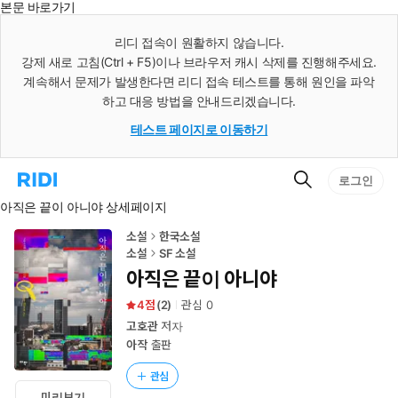
본문 바로가기
인
스
리디 접속이 원활하지 않습니다.
턴
강제 새로 고침(Ctrl + F5)이나 브라우저 캐시 삭제를 진행해주세요.
트
검
계속해서 문제가 발생한다면 리디 접속 테스트를 통해 원인을 파악
색
하고 대응 방법을 안내드리겠습니다.
테스트 페이지로 이동하기
검
리
로그인
색
디
아직은 끝이 아니야 상세페이지
홈
으
로
소설
한국소설
이
소설
SF 소설
동
아직은 끝이 아니야
4
(
2
)
관심
0
고호관
저자
아작
출판
관심
미리보기