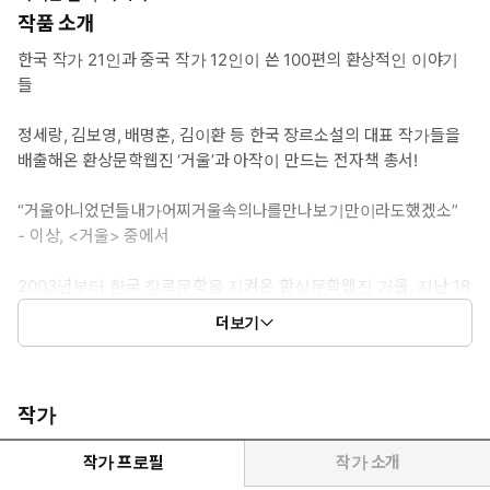
작품 소개
한국 작가 21인과 중국 작가 12인이 쓴 100편의 환상적인 이야기
들
정세랑, 김보영, 배명훈, 김이환 등 한국 장르소설의 대표 작가들을
배출해온 환상문학웹진 ‘거울’과 아작이 만드는 전자책 총서!
“거울아니었던들내가어찌거울속의나를만나보기만이라도했겠소”
- 이상, <거울> 중에서
2003년부터 한국 장르문학을 지켜온 환상문학웹진 거울, 지난 18
년간 거울이 아니었던들 한국 장르문학의 역사는 지금과는 다른
더보기
형태로 암울했을 것이다. 18년 거울 역사를 돌아보는 88편의 작품
과 한중교류를 통해 만나는 당대 최고의 중국 작가들이 선보이는
중국 SF의 진수 63편!
이 모두를 하나의 세트로 만나보자.
작가
작가 프로필
작가 소개