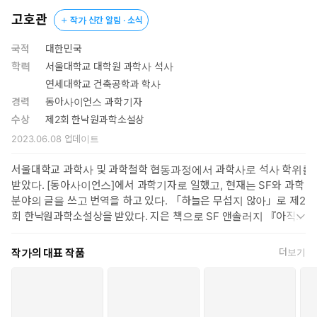
고호관
작가 신간 알림 · 소식
국적
대한민국
학력
서울대학교 대학원 과학사 석사
연세대학교 건축공학과 학사
경력
동아사이언스 과학기자
수상
제2회 한낙원과학소설상
2023.06.08
업데이트
서울대학교 과학사 및 과학철학 협동과정에서 과학사로 석사 학위를
받았다. [동아사이언스]에서 과학기자로 일했고, 현재는 SF와 과학
분야의 글을 쓰고 번역을 하고 있다. 「하늘은 무섭지 않아」로 제2
회 한낙원과학소설상을 받았다. 지은 책으로 SF 앤솔러지 『아직은
끝이 아니야』(공저)와 『우주로 가는 문, 달』, 『술술 읽는 물리
소설책 1~2』, 『하늘은 무섭지 않아』, 『우주선 안에서는 방귀 조
작가의 대표 작품
더보기
심!』 등이 있고, 옮긴 책으로 『수학 없는 수학』, 『진짜진짜 재밌
는 곤충 그림책』, 『아서 클라크 단편 전집 1960-1999』, 『링월
드』, 『신의 망치』, 『SF 명예의 전당 1: 전설의 밤』(공역), 『머
더봇 다이어리』 등이 있다.