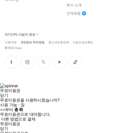
회사 소개
인재채용
리디(주) 사업자 정보
이용약관
개인정보 처리방침
청소년보호정책
사업자정보확인
©
RIDI Corp.
페
인
트
유
틱
이
스
위
튜
톡
스
타
터
브
북
그
램
무료이용권
닫기
무료이용권을 사용하시겠습니까?
사용 가능 :
장
<
>부터
총
화
무료이용권으로 대여합니다.
다른 방법으로 결제
무료이용권
닫기