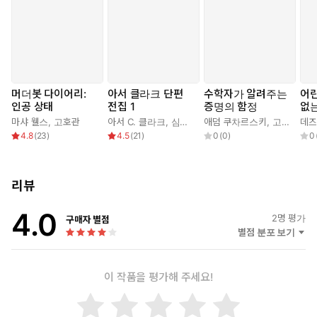
머더봇 다이어리:
아서 클라크 단편
수학자가 알려주는
어린
인공 상태
전집 1
증명의 함정
없
마샤 웰스
,
고호관
아서 C. 클라크
,
심봉주
애덤 쿠차르스키
,
고호관
데즈
4.8
(
23
)
4.5
(
21
)
0
(
0
)
0
리뷰
4.0
2
명 평가
구매자 별점
별점 분포 보기
이 작품을 평가해 주세요!