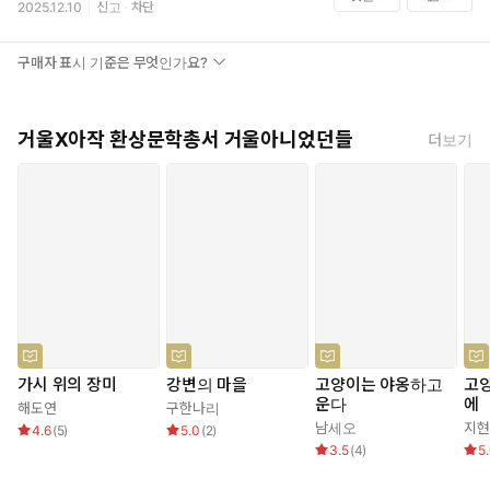
2025.12.10
신고
차단
구매자 표시 기준은 무엇인가요?
거울X아작 환상문학총서 거울아니었던들
더보기
가시 위의 장미
강변의 마을
고양이는 야옹하고
고양
운다
에
해도연
구한나리
남세오
지현
4.6
(
5
)
5.0
(
2
)
3.5
(
4
)
5