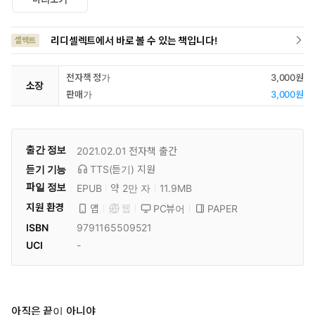
리디셀렉트에서 바로 볼 수 있는 책입니다!
셀렉트
전자책 정가
3,000원
소장
판매가
3,000원
출간 정보
2021.02.01
전자책 출간
듣기 기능
TTS(듣기)
지원
파일 정보
EPUB
약 2만 자
11.9MB
지원 환경
PC뷰어
PAPER
앱
웹
ISBN
9791165509521
UCI
-
아직은 끝이 아니야