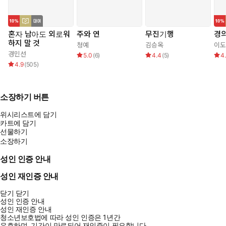
혼자 남아도 외로워
주와 연
무진기행
경
하지 말 것
청예
김승옥
이도
경민선
5.0
(
6
)
4.4
(
5
)
4
4.9
(
505
)
소장하기 버튼
위시리스트에 담기
카트에 담기
선물하기
소장하기
성인 인증 안내
성인 재인증 안내
닫기
닫기
성인 인증 안내
성인 재인증 안내
청소년보호법에 따라 성인 인증은 1년간
유효하며, 기간이 만료되어 재인증이 필요합니다.