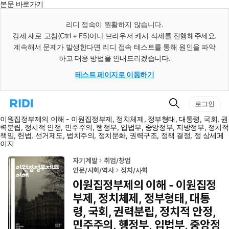
본문 바로가기
인
스
리디 접속이 원활하지 않습니다.
턴
강제 새로 고침(Ctrl + F5)이나 브라우저 캐시 삭제를 진행해주세요.
트
검
계속해서 문제가 발생한다면 리디 접속 테스트를 통해 원인을 파악
색
하고 대응 방법을 안내드리겠습니다.
테스트 페이지로 이동하기
검
리
로그인
색
디
이원집정부제의 이해 - 이원집정부제, 정치체제, 정부형태, 대통령, 국회, 권
홈
력분립, 정치적 안정, 민주주의, 행정부, 입법부, 중앙정부, 지방정부, 정치적
으
책임, 헌법, 선거제도, 법치주의, 정치문화, 권력구조, 정책 결정, 정 상세페
로
이지
이
동
자기계발
취업/창업
인문/사회/역사
정치/사회
이원집정부제의 이해 - 이원집정
부제, 정치체제, 정부형태, 대통
령, 국회, 권력분립, 정치적 안정,
민주주의, 행정부, 입법부, 중앙정