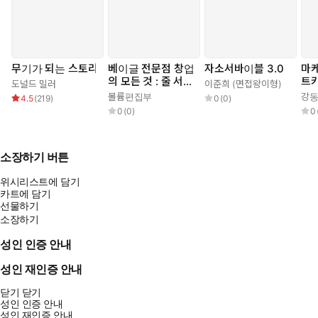
무기가 되는 스토리
베이글 전문점 창업
자소서바이블 3.0
마케
의 모든 것 : 줄 서는
트
도널드 밀러
이준희 (면접왕이형)
베이글집을 만드는
볼륨편집부
강
4.5
(
219
)
0
(
0
)
창업 성공 전략
0
(
0
)
0
소장하기 버튼
위시리스트에 담기
카트에 담기
선물하기
소장하기
성인 인증 안내
성인 재인증 안내
닫기
닫기
성인 인증 안내
성인 재인증 안내