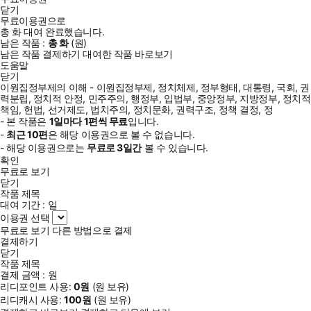
닫기
무료이용권으로
총
화
대여 완료했습니다.
남은 작품 :
총
화
(
원)
남은 작품 결제하기
대여한 작품 바로보기
도움말
닫기
이원집정부제의 이해 - 이원집정부제, 정치체제, 정부형태, 대통령, 국회, 권
력분립, 정치적 안정, 민주주의, 행정부, 입법부, 중앙정부, 지방정부, 정치적
책임, 헌법, 선거제도, 법치주의, 정치문화, 권력구조, 정책 결정, 정
- 본 작품은
1일
마다
1
편씩 무료
입니다.
-
최근
10편
은 해당 이용권으로 볼 수 없습니다.
- 해당 이용권으로는
무료로
3일
간
볼 수 있습니다.
확인
무료로 보기
닫기
작품 제목
대여 기간 :
일
이용권 선택
무료로 보기
다른 방법으로 결제
결제하기
닫기
작품 제목
결제 금액 :
원
리디포인트 사용:
0
원
(
원 보유)
리디캐시 사용:
100
원
(
원 보유)