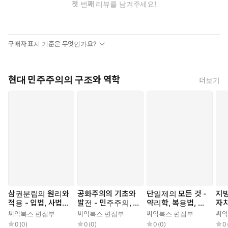
첫 번째 리뷰를 남겨주세요!
구매자 표시 기준은 무엇인가요?
현대 민주주의의 구조와 역학
더보기
삼권분립의 원리와
공화주의의 기초와
단일제의 모든 것 -
지방
적용 - 입법, 사법,
발전 - 민주주의, 시
약리학, 복용법, 부
자치
행정, 권력 분립, 민
민, 법치, 자유, 평
작용, 효능, 약물 상
자치
씨익북스 편집부
씨익북스 편집부
씨익북스 편집부
씨익
주주의, 헌법, 법치
등, 권리, 정치사상,
호작용, 임상시험,
방정
0
(
0
)
0
(
0
)
0
(
0
)
0