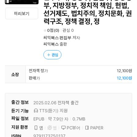
부, 지방정부, 정치적 책임, 헌법,
선거제도, 법치주의, 정치문화, 권
미리보기
력구조, 정책 결정, 정
0
(
0
)
관심
0
씨익북스 편집부
저자
씨익북스
출판
관심
전자책 정가
12,100원
소장
판매가
12,100원
출간 정보
2025.02.06
전자책 출간
듣기 기능
TTS(듣기)
지원
파일 정보
EPUB
약 7.9만 자
0.7MB
지원 환경
PC뷰어
PAPER
앱
웹
ISBN
9791173750137