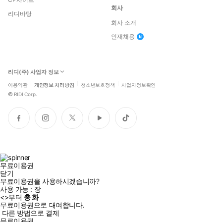
회사
리디바탕
회사 소개
인재채용
리디(주) 사업자 정보
이용약관
개인정보 처리방침
청소년보호정책
사업자정보확인
©
RIDI Corp.
페
인
트
유
틱
이
스
위
튜
톡
스
타
터
브
북
그
램
무료이용권
닫기
무료이용권을 사용하시겠습니까?
사용 가능 :
장
<
>부터
총
화
무료이용권으로 대여합니다.
다른 방법으로 결제
무료이용권