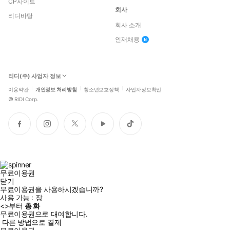
CP사이트
회사
리디바탕
회사 소개
인재채용
리디(주) 사업자 정보
이용약관
개인정보 처리방침
청소년보호정책
사업자정보확인
©
RIDI Corp.
페
인
트
유
틱
이
스
위
튜
톡
스
타
터
브
북
그
램
무료이용권
닫기
무료이용권을 사용하시겠습니까?
사용 가능 :
장
<
>부터
총
화
무료이용권으로 대여합니다.
다른 방법으로 결제