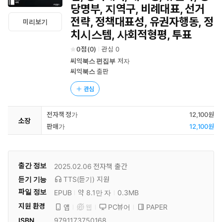
당명부, 지역구, 비례대표, 선거
전략, 정책대표성, 유권자행동, 정
미리보기
치시스템, 사회적형평, 투표
0
(
0
)
관심
0
씨익북스 편집부
저자
씨익북스
출판
관심
전자책 정가
12,100원
소장
판매가
12,100원
출간 정보
2025.02.06
전자책 출간
듣기 기능
TTS(듣기)
지원
파일 정보
EPUB
약 8.1만 자
0.3MB
지원 환경
PC뷰어
PAPER
앱
웹
ISBN
9791173750168