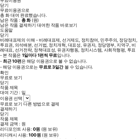
무료이용권
닫기
무료이용권으로
총
화
대여 완료했습니다.
남은 작품 :
총
화
(
원)
남은 작품 결제하기
대여한 작품 바로보기
도움말
닫기
비례대표제의 이해 - 비례대표제, 선거제도, 정치참여, 민주주의, 정당정치,
투표권, 의석배분, 선거법, 정치개혁, 대표성, 유권자, 정당명부, 지역구, 비
례대표, 선거전략, 정책대표성, 유권자행동, 정치시스템, 사회적형평, 투표
- 본 작품은
1일
마다
1
편씩 무료
입니다.
-
최근
10편
은 해당 이용권으로 볼 수 없습니다.
- 해당 이용권으로는
무료로
3일
간
볼 수 있습니다.
확인
무료로 보기
닫기
작품 제목
대여 기간 :
일
이용권 선택
무료로 보기
다른 방법으로 결제
결제하기
닫기
작품 제목
결제 금액 :
원
리디포인트 사용:
0
원
(
원 보유)
리디캐시 사용:
100
원
(
원 보유)