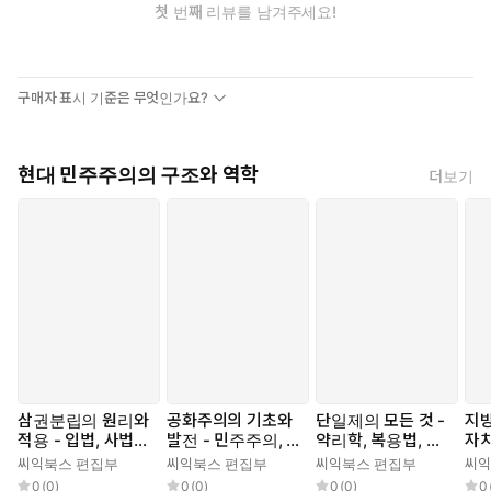
첫 번째 리뷰를 남겨주세요!
구매자 표시 기준은 무엇인가요?
현대 민주주의의 구조와 역학
더보기
삼권분립의 원리와
공화주의의 기초와
단일제의 모든 것 -
지방
적용 - 입법, 사법,
발전 - 민주주의, 시
약리학, 복용법, 부
자치
행정, 권력 분립, 민
민, 법치, 자유, 평
작용, 효능, 약물 상
자치
씨익북스 편집부
씨익북스 편집부
씨익북스 편집부
씨익
주주의, 헌법, 법치
등, 권리, 정치사상,
호작용, 임상시험,
방정
0
(
0
)
0
(
0
)
0
(
0
)
0