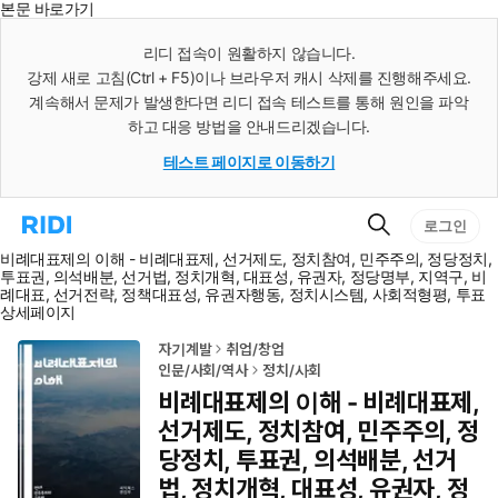
본문 바로가기
인
스
리디 접속이 원활하지 않습니다.
턴
강제 새로 고침(Ctrl + F5)이나 브라우저 캐시 삭제를 진행해주세요.
트
검
계속해서 문제가 발생한다면 리디 접속 테스트를 통해 원인을 파악
색
하고 대응 방법을 안내드리겠습니다.
테스트 페이지로 이동하기
검
리
로그인
색
디
비례대표제의 이해 - 비례대표제, 선거제도, 정치참여, 민주주의, 정당정치,
홈
투표권, 의석배분, 선거법, 정치개혁, 대표성, 유권자, 정당명부, 지역구, 비
으
례대표, 선거전략, 정책대표성, 유권자행동, 정치시스템, 사회적형평, 투표
로
상세페이지
이
동
자기계발
취업/창업
인문/사회/역사
정치/사회
비례대표제의 이해 - 비례대표제,
선거제도, 정치참여, 민주주의, 정
당정치, 투표권, 의석배분, 선거
법, 정치개혁, 대표성, 유권자, 정