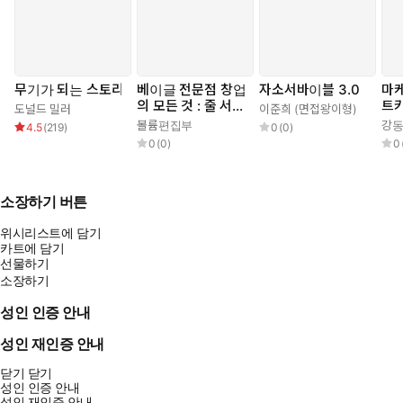
무기가 되는 스토리
베이글 전문점 창업
자소서바이블 3.0
마케
의 모든 것 : 줄 서는
트
도널드 밀러
이준희 (면접왕이형)
베이글집을 만드는
볼륨편집부
강
4.5
(
219
)
0
(
0
)
창업 성공 전략
0
(
0
)
0
소장하기 버튼
위시리스트에 담기
카트에 담기
선물하기
소장하기
성인 인증 안내
성인 재인증 안내
닫기
닫기
성인 인증 안내
성인 재인증 안내