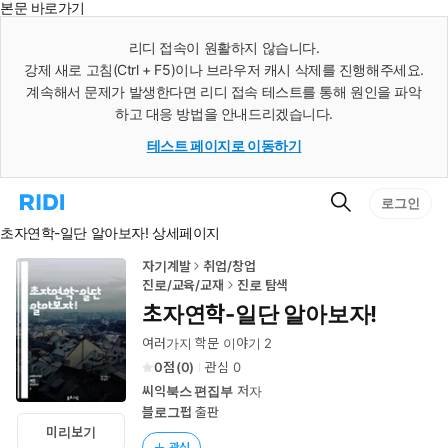
본문 바로가기
인
스
리디 접속이 원활하지 않습니다.
턴
강제 새로 고침(Ctrl + F5)이나 브라우저 캐시 삭제를 진행해주세요.
트
검
계속해서 문제가 발생한다면 리디 접속 테스트를 통해 원인을 파악
색
하고 대응 방법을 안내드리겠습니다.
테스트 페이지로 이동하기
검
리
로그인
색
디
초자연학-일단 알아보자! 상세페이지
홈
으
로
자기계발
취업/창업
이
진로/교육/교재
진로 탐색
동
초자연학-일단 알아보자!
여러가지 학문 이야기 2
0
(
0
)
관심
0
씨익북스 편집부
저자
블로그펍
출판
미리보기
관심