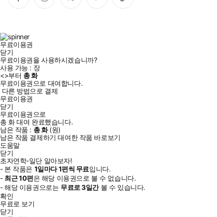
페
인
트
유
틱
이
스
위
튜
톡
스
타
터
브
북
그
램
무료이용권
닫기
무료이용권을 사용하시겠습니까?
사용 가능 :
장
<
>부터
총
화
무료이용권으로 대여합니다.
다른 방법으로 결제
무료이용권
닫기
무료이용권으로
총
화
대여 완료했습니다.
남은 작품 :
총
화
(
원)
남은 작품 결제하기
대여한 작품 바로보기
도움말
닫기
초자연학-일단 알아보자!
- 본 작품은
1일
마다
1
편씩 무료
입니다.
-
최근
10편
은 해당 이용권으로 볼 수 없습니다.
- 해당 이용권으로는
무료로
3일
간
볼 수 있습니다.
확인
무료로 보기
닫기