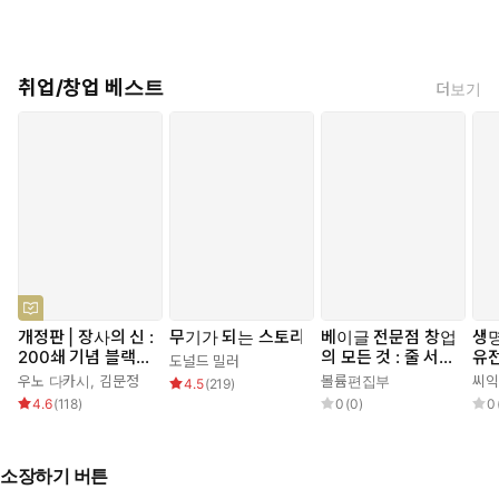
취업/창업 베스트
더보기
개정판 | 장사의 신 :
무기가 되는 스토리
베이글 전문점 창업
생
200쇄 기념 블랙에
의 모든 것 : 줄 서는
유전
도널드 밀러
디션
베이글집을 만드는
학,
우노 다카시
,
김문정
볼륨편집부
씨익
4.5
(
219
)
창업 성공 전략
테
4.6
(
118
)
0
(
0
)
0
조작
전자
치료
소장하기 버튼
구