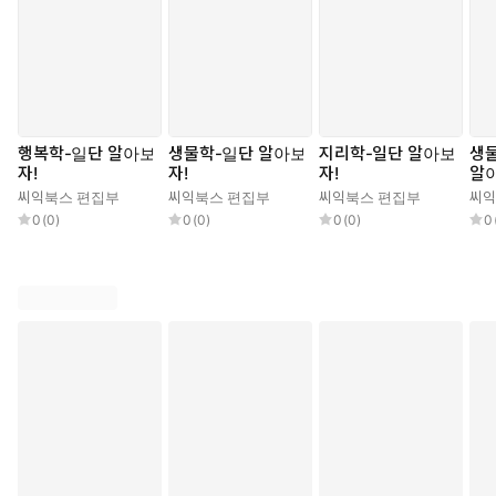
행복학-일단 알아보
생물학-일단 알아보
지리학-일단 알아보
생
자!
자!
자!
알
씨익북스 편집부
씨익북스 편집부
씨익북스 편집부
씨익
0
(
0
)
0
(
0
)
0
(
0
)
0