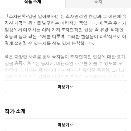
작품 소개
목차
『초자연학-일단 알아보자!』는 초자연적인 현상과 그 이면에 숨
겨진 과학적 원리를 탐구하는 매력적인 책입니다. 이 책은 우리가
일상에서 마주치는 여러 가지 초자연적인 현상, 즉 유령, 외계인,
초능력 등과 같은 주제를 다루며, 그러한 현상들이 과학적으로 어
떻게 설명될 수 있는지를 심도 있게 분석합니다.
책은 다양한 사례를 통해 독자들이 초자연적인 현상에 대한 호기
심을 충족시켜주는 동시에, 비판적인 사고를 기를 수 있도록 도
와줍니다. 저자는 각 장마다 역사적 사건, 유명한 목격담, 그리고
현대 과학의 연구 결과를 바탕으로 초자연 현상에 대한 신뢰성과
그에 대한 반론을 제시합니다. 이를 통해 독자들은 단순한 호기
더보기
심을 넘어서, 보다 깊이 있는 이해와 통찰을 얻게 됩니다.
또한, 『초자연학-일단 알아보자!』는 초자연적인 현상에 대한
다양한 이론과 해석을 소개하며, 과학과 신비주의의 경계가 어떻
작가 소개
게 모호해질 수 있는지를 탐구합니다. 저자는 독자들이 느끼는 두
"세상을 아름다운 지식으로 물들이자" 위 모토를 바탕으로 다양한
려움이나 경외감, 그리고 신비로운 경험들이 우리 삶에 미치는
더보기
지식 서적을 보급하고 있다.
영향을 고찰하며, 이러한 현상들이 인간의 심리와 문화에 어떻게