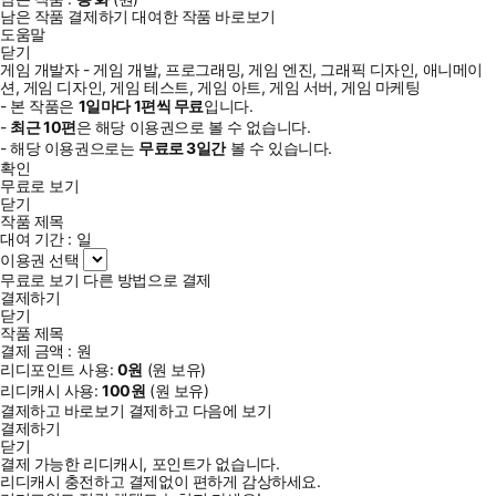
남은 작품 결제하기
대여한 작품 바로보기
도움말
닫기
게임 개발자 - 게임 개발, 프로그래밍, 게임 엔진, 그래픽 디자인, 애니메이
션, 게임 디자인, 게임 테스트, 게임 아트, 게임 서버, 게임 마케팅
- 본 작품은
1일
마다
1
편씩 무료
입니다.
-
최근
10편
은 해당 이용권으로 볼 수 없습니다.
- 해당 이용권으로는
무료로
3일
간
볼 수 있습니다.
확인
무료로 보기
닫기
작품 제목
대여 기간 :
일
이용권 선택
무료로 보기
다른 방법으로 결제
결제하기
닫기
작품 제목
결제 금액 :
원
리디포인트 사용:
0
원
(
원 보유)
리디캐시 사용:
100
원
(
원 보유)
결제하고 바로보기
결제하고 다음에 보기
결제하기
닫기
결제 가능한 리디캐시, 포인트가 없습니다.
리디캐시 충전하고 결제없이 편하게 감상하세요.