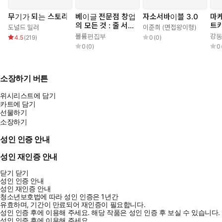
무기가 되는 스토리
베이글 전문점 창업
자소서바이블 3.0
마케
의 모든 것 : 줄 서는
트
도널드 밀러
이준희 (면접왕이형)
베이글집을 만드는
볼륨편집부
강
4.5
(
219
)
0
(
0
)
창업 성공 전략
0
(
0
)
0
소장하기 버튼
위시리스트에 담기
카트에 담기
선물하기
소장하기
성인 인증 안내
성인 재인증 안내
닫기
닫기
성인 인증 안내
성인 재인증 안내
청소년보호법에 따라 성인 인증은 1년간
유효하며, 기간이 만료되어 재인증이 필요합니다.
성인 인증 후에 이용해 주세요.
해당 작품은 성인 인증 후 보실 수 있습니다.
성인 인증 후에 이용해 주세요.