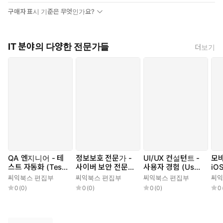
구매자 표시 기준은 무엇인가요?
IT 분야의 다양한 전문가들
더보기
QA 엔지니어 - 테
정보보호 전문가 -
UI/UX 컨설턴트 -
모바
스트 자동화 (Test
사이버 보안 전문
사용자 경험 (User
iO
Automation), 품
가, 네트워크 보안
Experience), 사용
id
씨익북스 편집부
씨익북스 편집부
씨익북스 편집부
씨익
질 관리 (Quality
전문가, 데이터 보
자 인터페이스 (Us
Na
0
(
0
)
0
(
0
)
0
(
0
)
0
Management), 디
호 전문가, 암호화
er Interface), 정
tte
버깅 (Debuggin
전문가, 해킹 및 침
보 구조 (Informati
개발
g), 테스트 계획 (T
입 탐지 전문가, 보
on Architectur
자,
est Planning), 테
안 컨설턴트, 보안
e), 시각 디자인 (Vi
자,