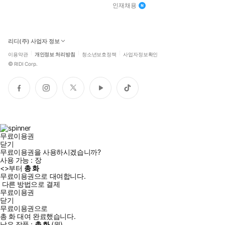
인재채용
리디(주) 사업자 정보
이용약관
개인정보 처리방침
청소년보호정책
사업자정보확인
©
RIDI Corp.
페
인
트
유
틱
이
스
위
튜
톡
스
타
터
브
북
그
램
무료이용권
닫기
무료이용권을 사용하시겠습니까?
사용 가능 :
장
<
>부터
총
화
무료이용권으로 대여합니다.
다른 방법으로 결제
무료이용권
닫기
무료이용권으로
총
화
대여 완료했습니다.
남은 작품 :
총
화
(
원)