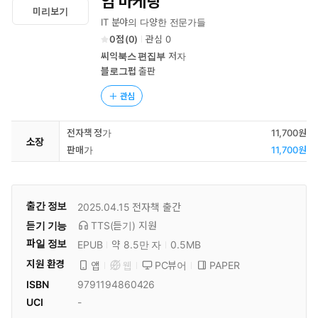
임 마케팅
미리보기
IT 분야의 다양한 전문가들
0
(
0
)
관심
0
씨익북스 편집부
저자
블로그펍
출판
관심
전자책 정가
11,700원
소장
판매가
11,700원
출간 정보
2025.04.15
전자책 출간
듣기 기능
TTS(듣기)
지원
파일 정보
EPUB
약 8.5만 자
0.5MB
지원 환경
PC뷰어
PAPER
앱
웹
ISBN
9791194860426
UCI
-