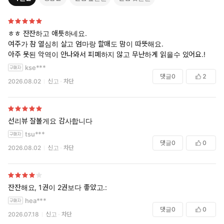
ㅎㅎ 잔잔하고 애틋하네요.
여주가 참 열심히 살고 엄마랑 할매도 맘이 따뜻해요.
아주 못된 악역이 안나와서 피폐하지 않고 무난하게 읽을수 있어요.!
kse***
댓글
0
2
2026.08.02
신고
차단
선리뷰 잘볼게요 감사합니다
tsu***
댓글
0
0
2026.08.02
신고
차단
잔잔해요, 1권이 2권보다 좋았고.:
hea***
댓글
0
0
2026.07.18
신고
차단