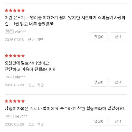
어린 은우가 무영이를 이해하기 쉽지 않지만 서로에게 스며들며 사랑하
길… 1권 읽고 너무 좋았음💖
vio***
댓글
0
1
2026.07.06
신고
차단
오랜만에 믿보작이었어요
잔잔하고 마음이 편했습니다!!
pla***
댓글
0
1
2026.06.29
신고
차단
남장여자물은 역시나 별미에요 순수하고 착한 힐링드라마 같았어요!
bev***
댓글
0
1
2026.06.26
신고
차단