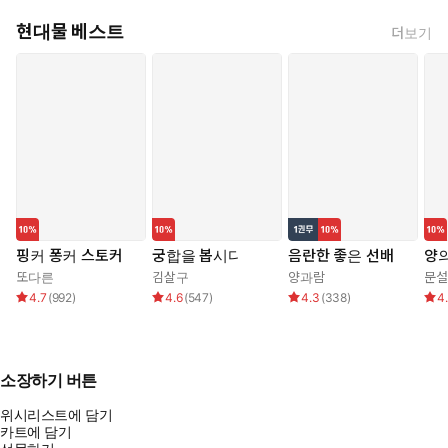
현대물 베스트
더보기
핑커 퐁커 스토커
궁합을 봅시다
음란한 좋은 선배
양의
또다른
김살구
양과람
문설
4.7
(
992
)
4.6
(
547
)
4.3
(
338
)
4
소장하기 버튼
위시리스트에 담기
카트에 담기