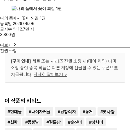
나의 품에서 꽃이 되길 1권
등록일
2026.06.06
글자수
약 12.7만 자
3,800
원
더보기
전권 소장
[구매 안내]
세트 또는 시리즈 전권 소장 시(대여 제외) 이미
소장 중인 중복 작품은 다른 계정에 선물할 수 있는 쿠폰으로
지급됩니다.
자세히 알아보기 >
이 작품의 키워드
#
현대물
#
나이차커플
#
남장여자
#
동거
#
첫사랑
#
신파
#
동정남
#
절륜남
#
순진녀
#
상처녀