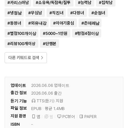
#
카리스마남
#
소유욕/독점욕/질투
#
능력남
#
집착남
#
냉정남
#
무심남
#
직진녀
#
다정녀
#
순정녀
#
동정녀
#
외유내강
#
이야기중심
#
츤데레남
#
별점100개이상
#
5000~1만원
#
평점4점이상
#
리뷰100개이상
#
단행본
다른 키워드로 검색
업데이트
2026.06.06
업데이트
출간 정보
2026.06.06
출간
듣기 기능
TTS(듣기)
지원
파일 정보
EPUB
평균 1.4MB
지원 환경
PC뷰어
PAPER
앱
웹
ISBN
-