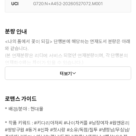
UCI
G720:N+A452-20260527072.M001
분량 안내
<나의 품에서 꽃이 되길> 단행본에 해당하는 연재도서 분량은 아래
와 같습니다.
(본 연재분량은 리디에 서비스 되었던 연재분량이며, 각 단행본의
연재화수와는 차이가 있을 수 있습니다.)
1권: 1화 ~ 40화
더보기
2권: 40화 ~ 74화
로맨스 가이드
* 배경/분야 : 현대물
* 작품 키워드 : #키다리아저씨 #나이차커플 #남장여자 #원앤온리
#쌍방구원 #동거 #신파 #첫사랑 #소유/독점/질투 #냉정남/무심남/