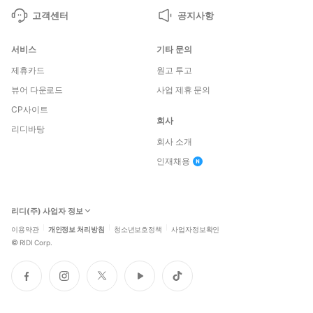
고객센터
공지사항
서비스
기타 문의
제휴카드
원고 투고
뷰어 다운로드
사업 제휴 문의
CP사이트
회사
리디바탕
회사 소개
인재채용
리디(주) 사업자 정보
이용약관
개인정보 처리방침
청소년보호정책
사업자정보확인
©
RIDI Corp.
페
인
트
유
틱
이
스
위
튜
톡
스
타
터
브