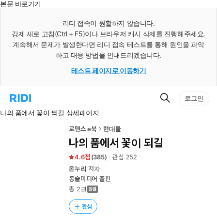
본문 바로가기
인
스
리디 접속이 원활하지 않습니다.
턴
강제 새로 고침(Ctrl + F5)이나 브라우저 캐시 삭제를 진행해주세요.
트
검
계속해서 문제가 발생한다면 리디 접속 테스트를 통해 원인을 파악
색
하고 대응 방법을 안내드리겠습니다.
테스트 페이지로 이동하기
검
리
로그인
색
디
나의 품에서 꽃이 되길 상세페이지
홈
으
로
로맨스 e북
현대물
이
나의 품에서 꽃이 되길
동
4.6
(
385
)
관심
252
온누리
저자
동슬미디어
출판
총 2권
관심