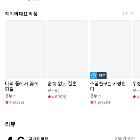
작가의 대표 작품
더보기
나의 품에서 꽃이
순정 없는 결혼
소꿉친구는 사랑한
우
되길
다
온누리
온
온누리
온누리
4.5
(
879
)
4
4.6
(
385
)
4.9
(
1,964
)
리뷰
385
명 평가
구매자 별점