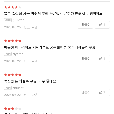
밝고 열심히 사는 여주 덕분에 무감했던 남주가 변해서 다행이에요.
cmk***
댓글
0
1
2026.06.25
신고
차단
따듯한 이야기에요.서브커플도 궁금할만큼 좋은사람들이구요...
dys***
댓글
0
1
2026.06.22
신고
차단
뚝심있는 외골수 무영..너무 좋네요..ㅋ
ddu***
댓글
0
1
2026.06.22
신고
차단