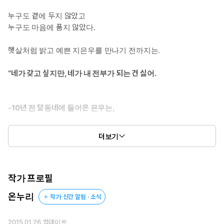
누구도 곁에 두지 않았고
누구도 마음에 품지 않았다.
햇살처럼 밝고 예쁜 지은우를 만나기 전까지는.
“네가 갖고 싶지만, 네가 내 전부가 되는 건 싫어.
-10년 전 달동네에 들어온 은우는,
빠듯한 삶 속에서 단 한 번도
더보기
자신을 위해 무언가를 해 본 적이 없었다.
정체를 알 수 없는 남자 최무영을 만나기 전까지는.
작가 프로필
“나도 알아요. 형이 나 불쌍해서 잘해줬다는 거.”
온누리
작가 신간 알림 · 소식
2015.01.26
업데이트