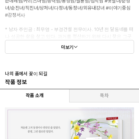
츤데레남/카리스마남/능력남/동정남/절륜남/집착남 #햇살녀/순정
녀/순진녀/직진녀/상처녀/다정녀/동정녀/외유내강녀 #이야기중심
#감정서사
* 남자 주인공 : 최무영 - 부경건설 전무이사. 10년 전 달동네를 떠
나 성공한 삶을 살고 있다. 과거를 청산하기 위해 다시 찾은 그곳
에서 씩씩하게 살아가는 은우를 만난다. 자꾸 눈길이 가고 신경이
더보기
쓰인다. 그저 동정이나 연민인 줄 알았다.
* 여자 주인공 : 지은우 - 생계형 아르바이트생. 10년 전 달동네로
들어와 빡빡한 삶을 살고 있다. 희망을 품고 빠듯하게 살아가는 그
나의 품에서 꽃이 되길
곳에서 정체불명의 남자 무영을 만난다. 자꾸 마음이 가고 호기심이
작품 정보
생긴다. 그저 어른 남자를 향한 동경인 줄 알았다.
작품 소개
목차
* 이럴 때 보세요 : 차갑고 냉철한 어른 남자의 묵묵한 집착과 사랑이
보고 싶을 때.
* 공감 글귀 : “넌 그냥 내가 주는 걸 받기만 해.”