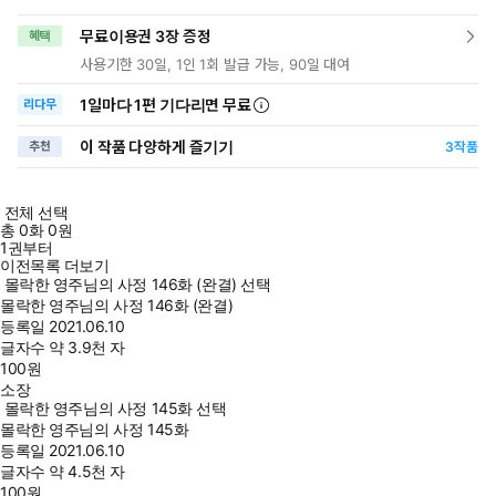
무료이용권 3장 증정
혜택
사용기한 30일, 1인 1회 발급 가능, 90일 대여
1일
마다
1편 기다리면 무료
리다무
이 작품 다양하게 즐기기
추천
3
작품
전체 선택
총
0
화
0원
1권부터
이전목록 더보기
몰락한 영주님의 사정 146화 (완결) 선택
몰락한 영주님의 사정 146화 (완결)
등록일
2021.06.10
글자수
약 3.9천 자
100
원
소장
몰락한 영주님의 사정 145화 선택
몰락한 영주님의 사정 145화
등록일
2021.06.10
글자수
약 4.5천 자
100
원