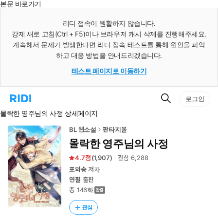
본문 바로가기
인
스
리디 접속이 원활하지 않습니다.
턴
강제 새로 고침(Ctrl + F5)이나 브라우저 캐시 삭제를 진행해주세요.
트
검
계속해서 문제가 발생한다면 리디 접속 테스트를 통해 원인을 파악
색
하고 대응 방법을 안내드리겠습니다.
테스트 페이지로 이동하기
검
리
로그인
색
디
몰락한 영주님의 사정 상세페이지
홈
으
로
BL 웹소설
판타지물
이
몰락한 영주님의 사정
동
4.7
(
1,907
)
관심
6,288
포와송
저자
연필
출판
총 146화
관심