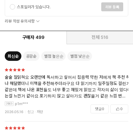
스포일러가 있습니다.
리뷰 등록
리뷰 작성 유의사항
구매자
499
전체
516
최신순
공감순
별점 높은순
별점 낮은순
술술 잘읽혀요 오랜만에 독서하고 싶어서 집중력 약한 저에게 책 추천 하
나 해달랬더니 이책을 추천해주더라구요 다 읽기까지 일주일정도 걸린거
같은데 책에 나온 표현들도 너무 좋고 재밌게 읽었고 각자의 삶이 있다라
는걸 느낀거 같아요 포기하지 않고 살아가도 괜찮을거 같은 느낌 번아웃
을 느꼈던 저에게 좋은 책이였어요
p1m***
댓글
0
0
2026.05.16
신고
차단