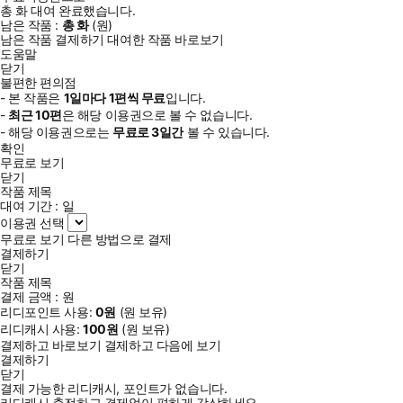
총
화
대여 완료했습니다.
남은 작품 :
총
화
(
원)
남은 작품 결제하기
대여한 작품 바로보기
도움말
닫기
불편한 편의점
- 본 작품은
1일
마다
1
편씩 무료
입니다.
-
최근
10편
은 해당 이용권으로 볼 수 없습니다.
- 해당 이용권으로는
무료로
3일
간
볼 수 있습니다.
확인
무료로 보기
닫기
작품 제목
대여 기간 :
일
이용권 선택
무료로 보기
다른 방법으로 결제
결제하기
닫기
작품 제목
결제 금액 :
원
리디포인트 사용:
0
원
(
원 보유)
리디캐시 사용:
100
원
(
원 보유)
결제하고 바로보기
결제하고 다음에 보기
결제하기
닫기
결제 가능한 리디캐시, 포인트가 없습니다.
리디캐시 충전하고 결제없이 편하게 감상하세요.