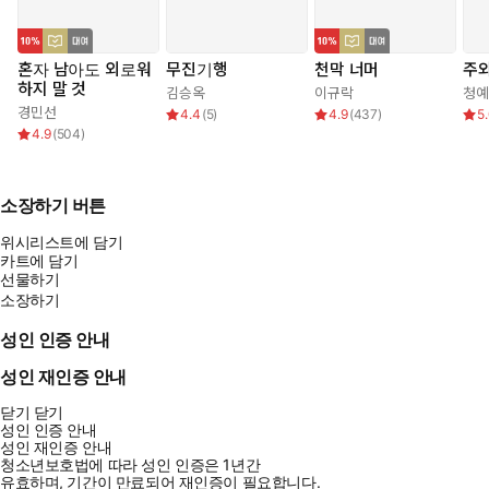
혼자 남아도 외로워
무진기행
천막 너머
주와
하지 말 것
김승옥
이규락
청예
경민선
4.4
(
5
)
4.9
(
437
)
5
4.9
(
504
)
소장하기 버튼
위시리스트에 담기
카트에 담기
선물하기
소장하기
성인 인증 안내
성인 재인증 안내
닫기
닫기
성인 인증 안내
성인 재인증 안내
청소년보호법에 따라 성인 인증은 1년간
유효하며, 기간이 만료되어 재인증이 필요합니다.