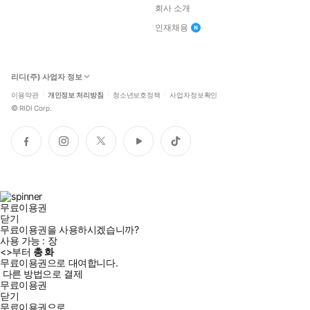
회사 소개
인재채용
리디(주) 사업자 정보
이용약관
개인정보 처리방침
청소년보호정책
사업자정보확인
©
RIDI Corp.
페
인
트
유
틱
이
스
위
튜
톡
스
타
터
브
북
그
램
무료이용권
닫기
무료이용권을 사용하시겠습니까?
사용 가능 :
장
<
>부터
총
화
무료이용권으로 대여합니다.
다른 방법으로 결제
무료이용권
닫기
무료이용권으로