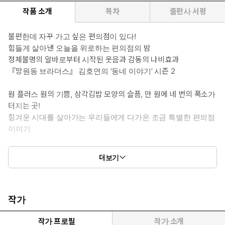
작품 소개
목차
출판사 서평
불편한데 자꾸 가고 싶은 편의점이 있다!
힘들게 살아낸 오늘을 위로하는 편의점의 밤
정체불명의 알바로부터 시작된 웃음과 감동의 나비효과
『망원동 브라더스』 김호연의 ‘동네 이야기’ 시즌 2
원 플러스 원의 기쁨, 삼각김밥 모양의 슬픔, 만 원에 네 번의 폭소가
터지는 곳!
힘겨운 시대를 살아가는 우리들에게 다가온 조금 특별한 편의점
이야기
2013년 세계문학상 우수상 수상작 『망원동 브라더스』로 데뷔
더보기
한 후 일상적 현실을 위트 있게 그린 경쾌한 작품과 인간의 내밀
한 욕망을 기발한 상상력으로 풀어낸 스릴러 장르를 오가며 독자
적인 작품 세계를 쌓아올린 작가 김호연. 그의 다섯 번째 장편소설
『불편한 편의점』이 나무옆의자에서 출간되었다. 『불편한 편의
작가
점』은 청파동 골목 모퉁이에 자리 잡은 작은 편의점을 무대로 힘
겨운 시대를 살아가는 우리 이웃들의 삶의 속내와 희로애락을 따
작가 프로필
작가 소개