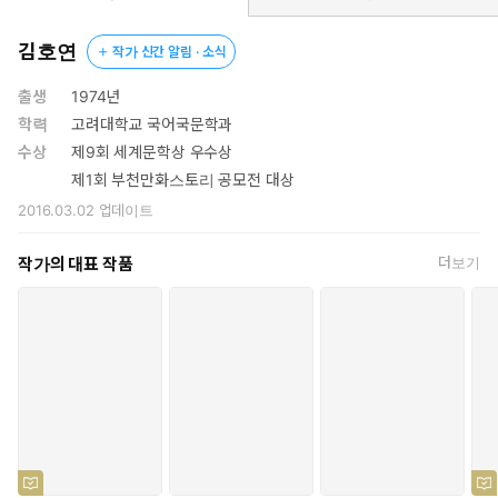
뜻하고 유머러스하게 담아낸 작품이다. 『망원동 브라더스』에
서 망원동이라는 공간의 체험적 지리지를 잘 활용해 유쾌한 재미
김호연
작가 신간 알림 · 소식
와 공감을 이끌어냈듯 이번에는 서울의 오래된 동네 청파동에 대
한 공감각을 생생하게 포착해 또 하나의 흥미진진한 ‘동네 이야
출생
1974년
기’를 탄생시켰다.
학력
고려대학교 국어국문학과
서울역에서 노숙인 생활을 하던 독고라는 남자가 어느 날 70대 여
수상
제9회 세계문학상 우수상
성의 지갑을 찾아준 인연으로 그녀가 운영하는 편의점에서 야간 알
제1회 부천만화스토리 공모전 대상
바를 하면서 이야기가 시작된다. 덩치가 곰 같은 이 사내는 알코올
2016.03.02
업데이트
성 치매로 과거를 기억하지 못하는 데다 말도 어눌하고 행동도 굼
떠 과연 손님을 제대로 상대할 수 있을까 의구심을 갖게 하는데 웬
작가의 대표 작품
더보기
걸, 의외로 그는 일을 꽤 잘해낼 뿐 아니라 주변 사람들을 묘하게 사
로잡으면서 편의점의 밤을 지키는 든든한 일꾼이 되어간다.
현실감 넘치는 캐릭터와 그들 간의 상호작용을 점입가경으로 형
상화하는 데 일가견이 있는 작가의 작품답게 이 소설에서도 독특
한 개성과 사연을 지닌 인물들이 차례로 등장해 서로 티격태격하
며 별난 관계를 형성해간다. 고등학교에서 역사를 가르치다 정년
퇴임하여 매사에 교사 본능이 발동하는 편의점 사장 염 여사를 필
두로 20대 취준생 알바 시현, 50대 생계형 알바 오 여사, 매일 밤
야외 테이블에서 참참참(참깨라면, 참치김밥, 참이슬) 세트로 혼술