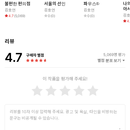
을 하며 하루의 스트레스를 푸는 회사원 경만, 마지막이라는 각오
불편한 편의점
서울의 선인
파우스터
나
로 청파동에 글을 쓰러 들어온 30대 희곡작가 인경, 호시탐탐 편
아
김호연
김호연
김호연
의점을 팔아치울 기회를 엿보는 염 여사의 아들 민식, 민식의 의뢰
김
4.7
(
5,069
)
0
(
0
)
0
(
0
)
를 받아 독고의 뒤를 캐는 사설탐정 곽이 그들이다. 제각기 녹록지
4
않은 인생의 무게와 현실적 문제를 안고 있는 이들은 각자의 시선
으로 독고를 관찰하는데, 그 과정에서 발생하는 오해와 대립, 충돌
리뷰
과 반전, 이해와 공감은 자주 폭소를 자아내고 어느 순간 울컥 눈
시울이 붉어지게 한다. 그렇게 골목길의 작은 편의점은 불편하기
4.7
짝이 없는 곳이었다가 고단한 삶을 위로하고 웃음을 나누는 특별
5,069
명 평가
구매자 별점
별점 분포 보기
한 공간이 된다.
이 작품을 평가해 주세요!