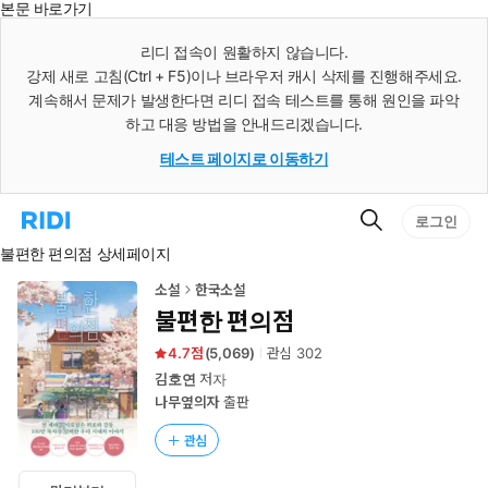
본문 바로가기
인
스
리디 접속이 원활하지 않습니다.
턴
강제 새로 고침(Ctrl + F5)이나 브라우저 캐시 삭제를 진행해주세요.
트
검
계속해서 문제가 발생한다면 리디 접속 테스트를 통해 원인을 파악
색
하고 대응 방법을 안내드리겠습니다.
테스트 페이지로 이동하기
검
리
로그인
색
디
불편한 편의점 상세페이지
홈
으
로
소설
한국소설
이
불편한 편의점
동
4.7
(
5,069
)
관심
302
김호연
저자
나무옆의자
출판
관심