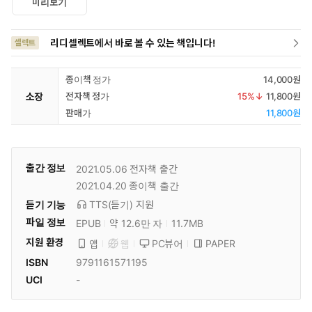
미리보기
리디셀렉트에서 바로 볼 수 있는 책입니다!
셀렉트
종이책 정가
14,000원
소장
전자책 정가
15
%↓
11,800원
판매가
11,800원
출간 정보
2021.05.06
전자책 출간
2021.04.20
종이책 출간
듣기 기능
TTS(듣기)
지원
파일 정보
EPUB
약 12.6만 자
11.7MB
지원 환경
PC뷰어
PAPER
앱
웹
ISBN
9791161571195
UCI
-