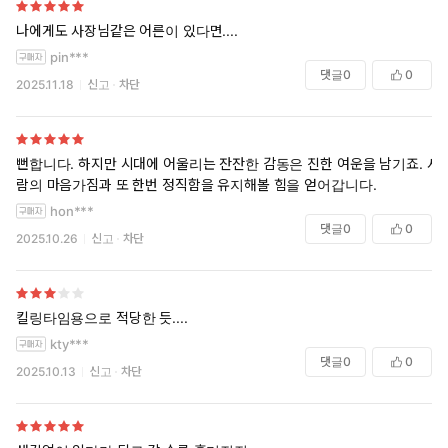
나에게도 사장님같은 어른이 있다면....
pin***
댓글
0
0
2025.11.18
신고
차단
뻔합니다. 하지만 시대에 어울리는 잔잔한 감동은 진한 여운을 남기죠. 사
람의 마음가짐과 또 한번 정직함을 유지해볼 힘을 얻어갑니다.
hon***
댓글
0
0
2025.10.26
신고
차단
킬링타임용으로 적당한 듯....
kty***
댓글
0
0
2025.10.13
신고
차단