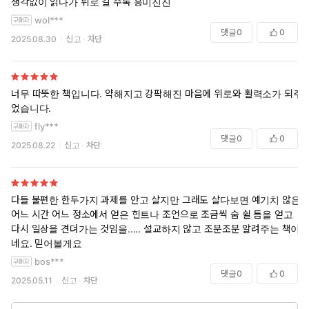
생각없이 읽다가 뒤로 갈 수록 흥미진진
wol***
댓글
0
0
2025.08.30
신고
차단
너무 따뜻한 책입니다. 약해지고 강팍해진 마음에 위로와 활력소가 되주
었습니다.
fly***
댓글
0
0
2025.08.22
신고
차단
다들 불편한 한두가지 과제를 안고 살지만 그래도 살다보면 예기치 않은
어느 시간 어느 정소에서 얻은 힌트나 조언으로 조금씩 숨 쉴 틈을 얻고
다시 일상을 견뎌가는 것임을..... 설교하지 않고 조분조분 알려주는 책이
네요. 믿어볼게요
bos***
댓글
0
0
2025.05.11
신고
차단