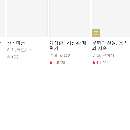
서
산곡미풍
개정판 | 허삼관 매
문학의 선율, 음악
혈기
의 서술
위화
,
백도라지
위화
,
최용만
위화
,
문현선
0
(
0
)
4.6
(
25
)
4.1
(
14
)