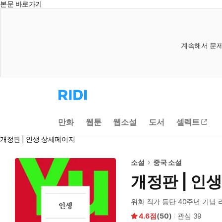
본문 바로가기
계속해서 문제
리
디
홈
으
만화
웹툰
웹소설
도서
셀렉트
로
이
개정판 | 인생 상세페이지
동
소설
중국 소설
개정판 | 인생
위화 작가 등단 40주년 기념
4.6
(
50
)
관심
39