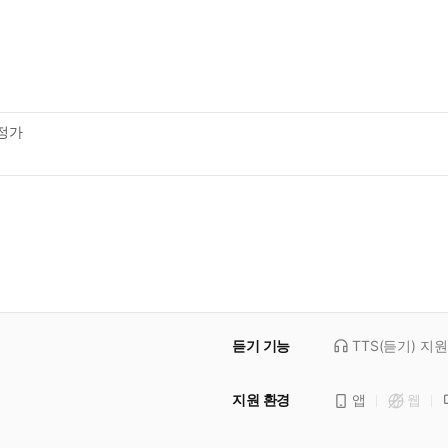
정가
듣기 기능
TTS(듣기)
지원
지원 환경
앱
웹