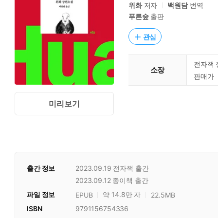
위화
저자
백원담
번역
푸른숲
출판
관심
전자책 
소장
판매가
미리보기
출간 정보
2023.09.19
전자책 출간
2023.09.12
종이책 출간
파일 정보
약 14.8만 자
EPUB
22.5MB
ISBN
9791156754336