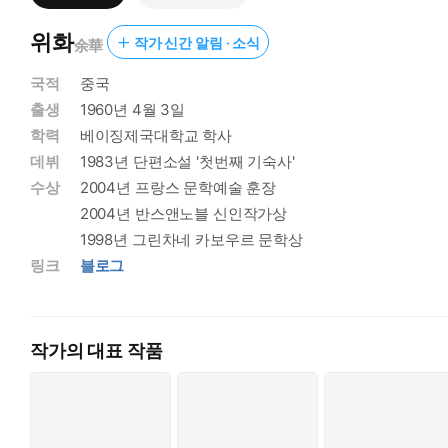
위화
작가 신간 알림 · 소식
余華
국적
중국
출생
1960년 4월 3일
학력
베이징제국대학교 학사
데뷔
1983년 단편소설 '첫번째 기숙사'
수상
2004년 프랑스 문학예술 훈장
2004년 반스앤노블 신인작가상
1998년 그린차네 카보우르 문학상
링크
블로그
작가의 대표 작품