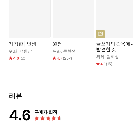
개정판 | 인생
원청
글쓰기의 감옥에
발견한 것
위화
,
백원담
위화
,
문현선
위화
,
김태성
4.6
(
50
)
4.7
(
237
)
4.1
(
15
)
리뷰
4.6
구매자 별점