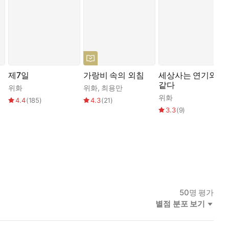
제7일
가랑비 속의 외침
세상사는 연기와
같다
위화
위화
,
최용만
위화
4.4
(
185
)
4.3
(
21
)
3.3
(
9
)
50
명 평가
별점 분포 보기