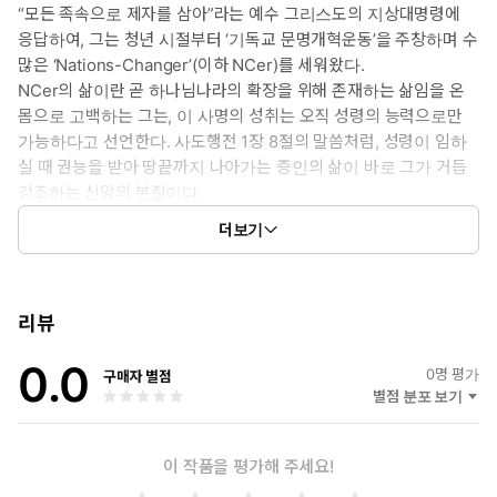
“모든 족속으로 제자를 삼아”라는 예수 그리스도의 지상대명령에
응답하여, 그는 청년 시절부터 ‘기독교 문명개혁운동’을 주창하며 수
많은 ‘Nations-Changer’(이하 NCer)를 세워왔다.
NCer의 삶이란 곧 하나님나라의 확장을 위해 존재하는 삶임을 온
몸으로 고백하는 그는, 이 사명의 성취는 오직 성령의 능력으로만
가능하다고 선언한다. 사도행전 1장 8절의 말씀처럼, 성령이 임하
실 때 권능을 받아 땅끝까지 나아가는 증인의 삶이 바로 그가 거듭
강조하는 신앙의 본질이다.
그는 모든 교회와 그리스도인이 성령께 전적으로 순종하고 의지할
더보기
것을 촉구하는데, 성령께서 그 순종 가운데 일하시기 때문이다. 이
책은 그 확신 위에 쓰였다.
1부 ‘성령 하나님’에서는 그분의 참모습을, 2부 ‘성령 충만한 그리스
도인’에서는 성령님과 개인의 관계를, 3부 ‘성령의 능력’에서는 성령
리뷰
께서 주시는 은사들을, 4부 ‘지속적인 성령 충만한 삶’에서는 그 은
0.0
사를 통해 더욱 깊은 충만으로 나아가는 길을 역설한다.
0
명 평가
구매자 별점
확신에 찬 삶, 성령의 능력에 힘입어 살아가는 삶을 온몸으로 증거
별점 분포 보기
하는 그는, 말씀을 탁월하게 전하는 성경 교사이자, 하나님 앞에
가장 먼저 무릎 꿇는 겸손한 지도자다.
이 작품을 평가해 주세요!