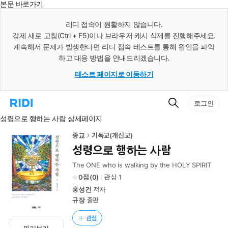
본문 바로가기
인
스
리디 접속이 원활하지 않습니다.
턴
강제 새로 고침(Ctrl + F5)이나 브라우저 캐시 삭제를 진행해주세요.
트
검
계속해서 문제가 발생한다면 리디 접속 테스트를 통해 원인을 파악
색
하고 대응 방법을 안내드리겠습니다.
테스트 페이지로 이동하기
검
리
로그인
색
디
성령으로 행하는 사람 상세페이지
홈
으
로
종교
기독교(개신교)
이
성령으로 행하는 사람
동
The ONE who is walking by the HOLY SPIRIT
0
(
0
)
관심
1
홍성건
저자
규장
출판
관심