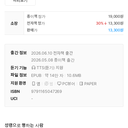
미리보기
종이책 정가
19,000원
소장
전자책 정가
30
%↓
13,300원
판매가
13,300원
출간 정보
2026.06.10
전자책 출간
2026.05.08
종이책 출간
듣기 기능
TTS(듣기)
지원
파일 정보
EPUB
약 14만 자
10.6MB
지원 환경
PC뷰어
PAPER
앱
웹
ISBN
9791165047269
UCI
-
성령으로 행하는 사람