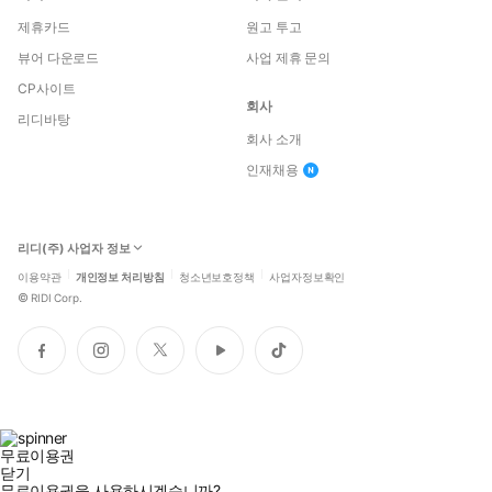
제휴카드
원고 투고
뷰어 다운로드
사업 제휴 문의
CP사이트
회사
리디바탕
회사 소개
인재채용
리디(주) 사업자 정보
이용약관
개인정보 처리방침
청소년보호정책
사업자정보확인
©
RIDI Corp.
페
인
트
유
틱
이
스
위
튜
톡
스
타
터
브
북
그
램
무료이용권
닫기
무료이용권을 사용하시겠습니까?