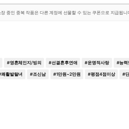
 소장 중인 중복 작품은 다른 계정에 선물할 수 있는 쿠폰으로 지급됩니
#
영혼체인지/빙의
#
선결혼후연애
#
운명적사랑
#
능력
#
쾌활발랄녀
#
조신남
#
1만원~2만원
#
평점4점이상
#