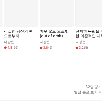
신실한 당신의 팬
아웃 오브 오르빗
완벽한 독립을 위
으로부터
(out of orbit)
한 의존적인 대책
나강온
나강온
나강온
4.8
(
66
)
3.8
(
9
)
3.2
(
5
)
32
명 평가
별점 분포 보기