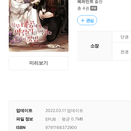
페퍼민트
출판
총 4권
관심
단권
소장
전권
미리보기
업데이트
2022.03.11
업데이트
파일 정보
평균 0.7MB
EPUB
ISBN
9791168372900