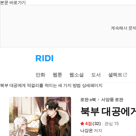
본문 바로가기
계속해서 문제
리
디
홈
으
만화
웹툰
웹소설
도서
셀렉트
로
이
북부 대공에게 막걸리를 먹이는 세 가지 방법 상세페이지
동
로판 e북
서양풍 로판
북부 대공에게
4
(
32
)
관심
15
나강온
저자