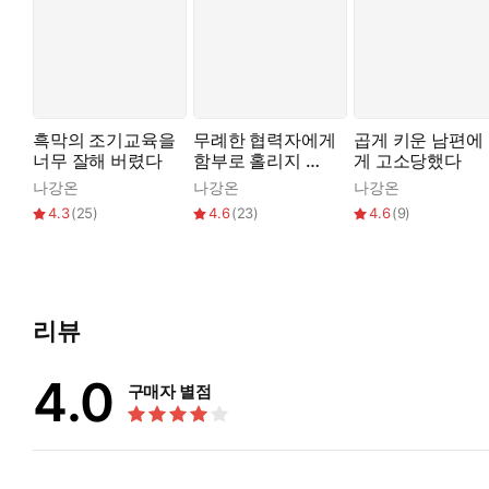
과연 아드리아나는 막걸리와 고양이 밥, 로맨스를 쟁취할 수 있
흑막의 조기교육을
무례한 협력자에게
곱게 키운 남편에
너무 잘해 버렸다
함부로 홀리지 말
게 고소당했다
것
나강온
나강온
나강온
4.3
(
25
)
4.6
(
23
)
4.6
(
9
)
리뷰
4.0
구매자 별점