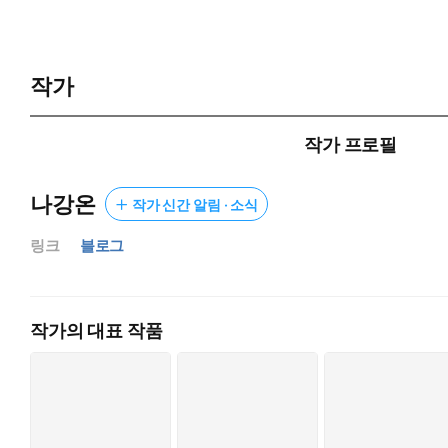
막걸리도 없는 세상, 아드리아나의 목표는 오직 집에 돌아가 고양
그런데-
작가
“숨길 생각이었나요?”
“아니.”
“그럼 왜 숨겼어요?”
작가 프로필
“……내 멋대로, 말할 수 없을 뿐이다.”
나강온
작가 신간 알림 · 소식
과묵하던 대공의 숨겨진 비밀을 알아 버렸다.
링크
블로그
“내 덕목? 막걸리랑 사이다의 완벽한 배율을 아는 거? 술 먹고 개
“그대가 개라는 건 아는군.”
로맨스는 필요 없는데,
작가의 대표 작품
“사랑을 하라니까요, 소설처럼.”
세상은 아드리아나에게 로맨스를 요구한다.