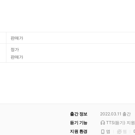
판매가
정가
판매가
출간 정보
2022.03.11
출간
듣기 기능
TTS(듣기)
지원
지원 환경
앱
웹