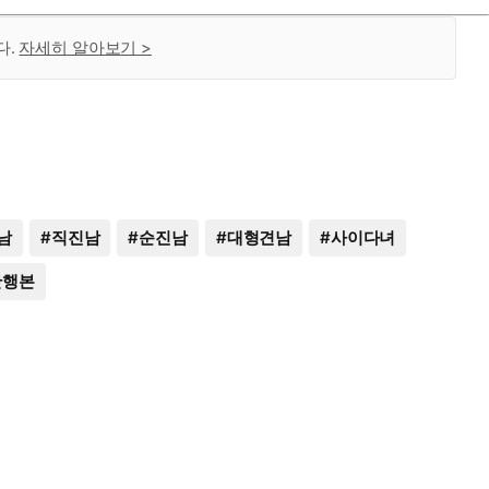
다.
자세히 알아보기 >
남
#
직진남
#
순진남
#
대형견남
#
사이다녀
단행본