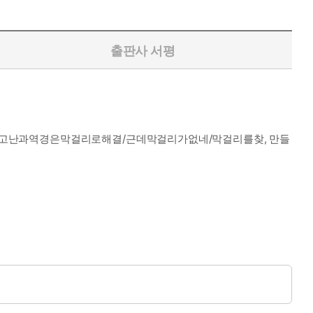
출판사 서평
애/고난과역경은막걸리로해결/근데막걸리가없네/막걸리를찾, 만들