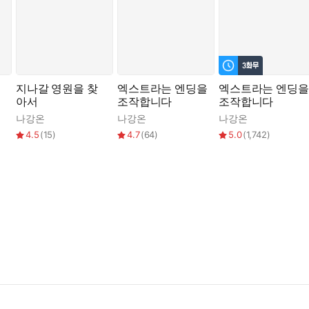
을까?
지나갈 영원을 찾
엑스트라는 엔딩을
엑스트라는 엔딩을
아서
조작합니다
조작합니다
나강온
나강온
나강온
4.5
(
15
)
4.7
(
64
)
5.0
(
1,742
)