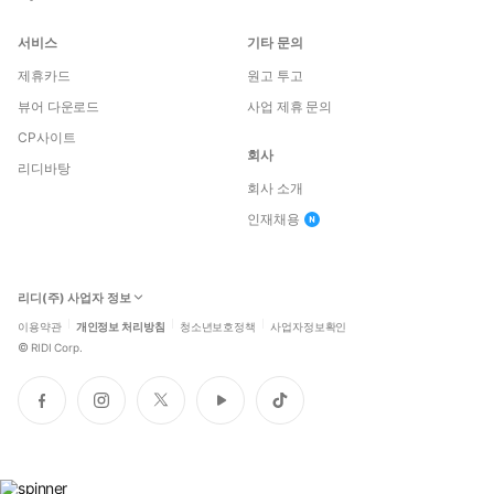
서비스
기타 문의
제휴카드
원고 투고
뷰어 다운로드
사업 제휴 문의
CP사이트
회사
리디바탕
회사 소개
인재채용
리디(주) 사업자 정보
이용약관
개인정보 처리방침
청소년보호정책
사업자정보확인
©
RIDI Corp.
페
인
트
유
틱
이
스
위
튜
톡
스
타
터
브
북
그
램