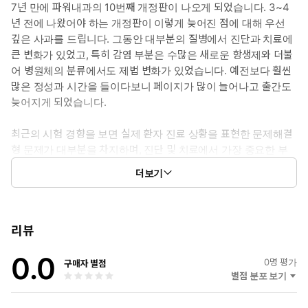
7년 만에 파워내과의 10번째 개정판이 나오게 되었습니다. 3~4
년 전에 나왔어야 하는 개정판이 이렇게 늦어진 점에 대해 우선
깊은 사과를 드립니다. 그동안 대부분의 질병에서 진단과 치료에
큰 변화가 있었고, 특히 감염 부분은 수많은 새로운 항생제와 더불
어 병원체의 분류에서도 제법 변화가 있었습니다. 예전보다 훨씬
많은 정성과 시간을 들이다보니 페이지가 많이 늘어나고 출간도
늦어지게 되었습니다.
최근의 시험 경향을 보면 실제 환자 진료 상황을 표현한 문제해결
형 문제가 대부분을 차지하며, 진단 및 치료에서 가장 중요한 부
분을 답으로 요구하는 경우가 많습니다. 이는 공부할 때도 각 질
더보기
병에 대한 단편적 암기보다는 관련된 여러 질병과 진단기법, 치료
법들에 대해 잘 이해하고 있어야 쉽게 해결할 수 있습니다.
반대로 많은 문제풀이를 통해 질병에 대한 이해를 높일 수도 있지
리뷰
만, 결국에는 체계적으로 정리하면서 기억 하고 있어야 시험 대비
0.0
는 물론 환자를 진료할 때도 도움이 됩니다. 파워내과는 그러한 체
0
명 평가
구매자 별점
계적 정리에 도움을 주기위해 만들어져 왔고, 점점 첨단화되면서
별점 분포 보기
방대해진 내용들을 쉽게 찾아보며 공부할 수 있도록 정리했습니
다. 수많은 연구 결과, 가이드라인, 전문교과서들을 참고하고 일