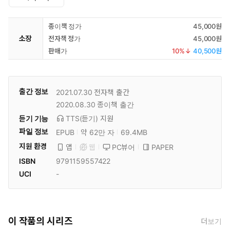
종이책 정가
45,000원
소장
전자책 정가
45,000원
판매가
10
%↓
40,500원
출간 정보
2021.07.30
전자책 출간
2020.08.30
종이책 출간
듣기 기능
TTS(듣기)
지원
파일 정보
EPUB
약 62만 자
69.4MB
지원 환경
PC뷰어
PAPER
앱
웹
ISBN
9791159557422
UCI
-
이 작품의 시리즈
더보기