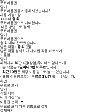
무료이용권
닫기
무료이용권을 사용하시겠습니까?
사용 가능 :
장
<
>부터
총
화
무료이용권으로 대여합니다.
다른 방법으로 결제
무료이용권
닫기
무료이용권으로
총
화
대여 완료했습니다.
남은 작품 :
총
화
(
원)
남은 작품 결제하기
대여한 작품 바로보기
도움말
닫기
파워내과 10판 4권(감염,류마티스,알레르기)
- 본 작품은
1일
마다
1
편씩 무료
입니다.
-
최근
10편
은 해당 이용권으로 볼 수 없습니다.
- 해당 이용권으로는
무료로
3일
간
볼 수 있습니다.
확인
무료로 보기
닫기
작품 제목
대여 기간 :
일
이용권 선택
무료로 보기
다른 방법으로 결제
결제하기