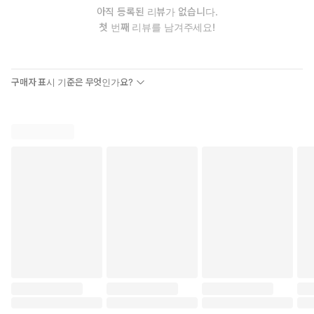
다.
아직 등록된 리뷰가 없습니다.
첫 번째 리뷰를 남겨주세요!
정신없이 살다 보니 기쁜 일도 있었지만 슬픈 일도 많았고. 어느덧
파워내과도 20년째를 맞이하게 되었습니다. 그동안 부족한 이 책으
로 공부해주신 많은 분들께 깊은 감사드립니다. 끝으로 이번 개정판
구매자 표시 기준은 무엇인가요?
이 나오기까지 애써주신 군자출판사의 장주연 사장님과 김도성 차
장님을 포함한 모든 직원들께도 감사를 드립니다.
2020년 8월 14일
신 규 성