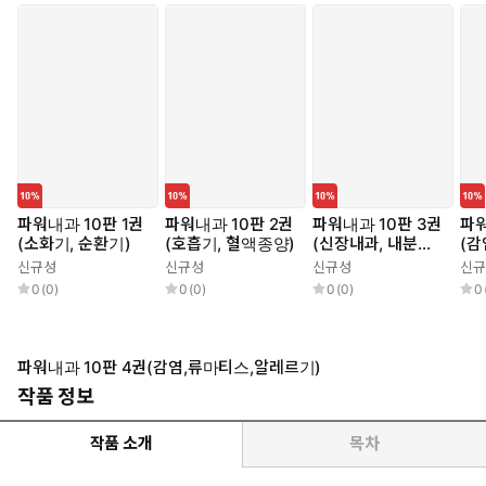
파워내과 10판 1권
파워내과 10판 2권
파워내과 10판 3권
파워
(소화기, 순환기)
(호흡기, 혈액종양)
(신장내과, 내분비
(감
내과)
레
신규성
신규성
신규성
신규
0
(
0
)
0
(
0
)
0
(
0
)
0
파워내과 10판 4권(감염,류마티스,알레르기)
작품 정보
작품 소개
목차