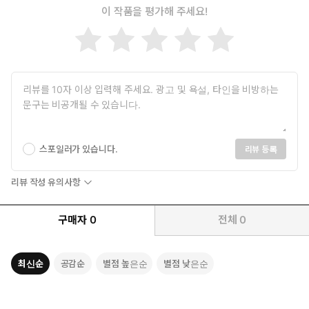
이 작품을 평가해 주세요!
부는 거의 메타분석 수준의 노력도 늘여가며 우리나라 실정에 맞
는 가장 업데이트된 지식을 실었습니다. 최근에는 NGS, 표적치료
제의 확대 보급, CAR-T세포 치료 등 진단과 치료에서 획기적인 발
전이 있었습니다. 또한 올해 전 세계를 뒤흔들고 있는 COVID-19,
그 전까지 대부분의 병원에서 골칫거리였던 CPE 등 최신 감염관련
문제를 포함하여, 시험에 많이 나오지는 않더라도 그런 중요한 분
야의 소개에 많은 지면을 할애했습니다. 의사국가고시만을 목표
로 간략히 정리하고 넘어가면 오히려 제대로 이해하기 어려운 내
용들도 많기 때문에, 내과전문의시험 수준까지 충분히 대비할 수
스포일러가 있습니다.
리뷰 등록
있도록 심도 깊게 정리했습니다.
리뷰 작성 유의사항
내과는 임상의학의 밑바탕이 되는 가장 중요한 과목이므로 열심히
공부해놓으면 다른 과목들의 학습에도 큰 도움이 될 것입니다. 다만
구매자
0
전체
0
인공지능, 원격의료, 해묵은 의료수가문제, 워라밸 등에 따라 내과를
지원하는 학생이 크게 줄어든 것은 가슴 아픈 현실입니다. COVID-
19 등 점점 심각해지는 감염병들, 고령화 사회에 따른 만성질환의
최신순
공감순
별점 높은순
별점 낮은순
증가, 기타 환경 사회적인 많은 문제들을 앞에 두고 뿌리 깊은 복
지부 적폐 공무원들과도 대결해야하는 의사의 현실은 고달프지
만, 묵묵히 환자를 위해 노력하는 것만이 의사의 소명일 것입니