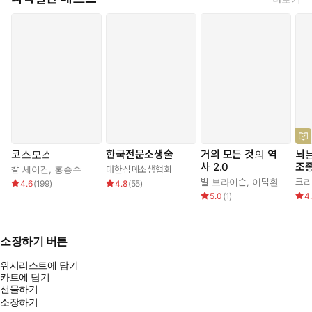
코스모스
한국전문소생술
거의 모든 것의 역
뇌는
사 2.0
조
칼 세이건
,
홍승수
대한심폐소생협회
빌 브라이슨
,
이덕환
크리
4.6
(
199
)
4.8
(
55
)
5.0
(
1
)
4
소장하기 버튼
위시리스트에 담기
카트에 담기
선물하기
소장하기