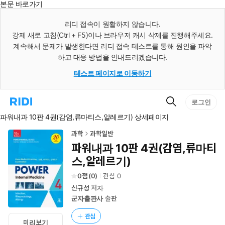
본문 바로가기
인
스
리디 접속이 원활하지 않습니다.
턴
강제 새로 고침(Ctrl + F5)이나 브라우저 캐시 삭제를 진행해주세요.
트
검
계속해서 문제가 발생한다면 리디 접속 테스트를 통해 원인을 파악
색
하고 대응 방법을 안내드리겠습니다.
테스트 페이지로 이동하기
검
리
로그인
색
디
파워내과 10판 4권(감염,류마티스,알레르기) 상세페이지
홈
으
로
과학
과학일반
이
파워내과 10판 4권(감염,류마티
동
스,알레르기)
0
(
0
)
관심
0
신규성
저자
군자출판사
출판
관심
미리보기