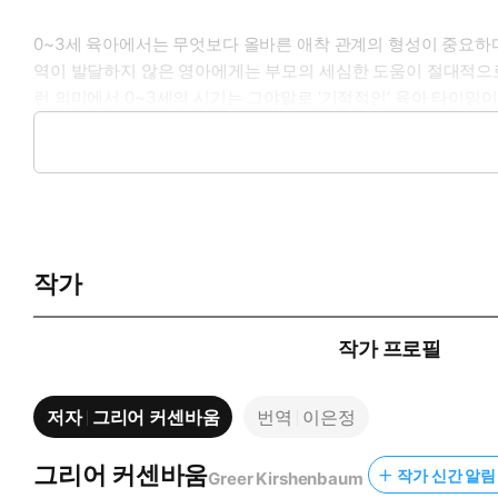
0~3세 육아에서는 무엇보다 올바른 애착 관계의 형성이 중요하
역이 발달하지 않은 영아에게는 부모의 세심한 도움이 절대적으로
런 의미에서 0~3세의 시기는 그야말로 ‘기적적인’ 육아 타이밍이
어려운 이론을 이해하거나 복잡하게 실천할 필요는 없다. 아이의 
뇌과학 육아의 핵심과 아이가 깨어 있을 때부터 잘 때까지, 부모
육아에서 믿고 기댈 수 있는 진정한 애착‧공감 육아의 바이블이다
작가
◎ 추천사
작가 프로필
《0~3세 기적의 뇌과학 육아》는 부모가 아이의 회복탄력적인 뇌
을 때, 아이를 처음 가졌을 때, 또는 아이가 다 자라서라도, 언제
저자
그리어 커센바움
번역
이은정
- 아미르 레빈 박사, 컬럼비아대 정신과 교수
그리어 커센바움
작가 신간 알림 
Greer Kirshenbaum
《0~3세 기적의 뇌과학 육아》는 부모에게 낡은 육아 관행을 버