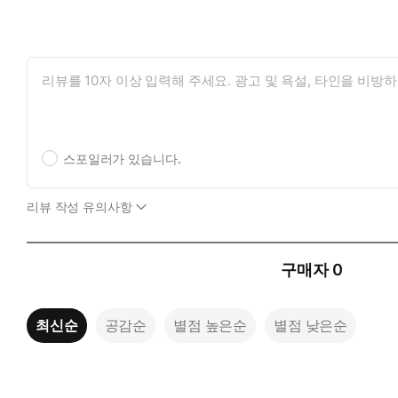
하도록 이끌 수 있다.
【공감 육아로도 아이에게 규칙을 가르칠 수 있다_180쪽】
수면 중 아이를 양육하는 데는 깨어 있을 때 양육하는 것과는 다
체적 질병에 대한 회복탄력성을 강화하는 방향으로 뇌 연결을 생
【수면 훈련이 아이의 뇌에 결코 좋지 않은 이유_200쪽]
스포일러가 있습니다.
리뷰 작성 유의사항
구매자
0
최신순
공감순
별점 높은순
별점 낮은순