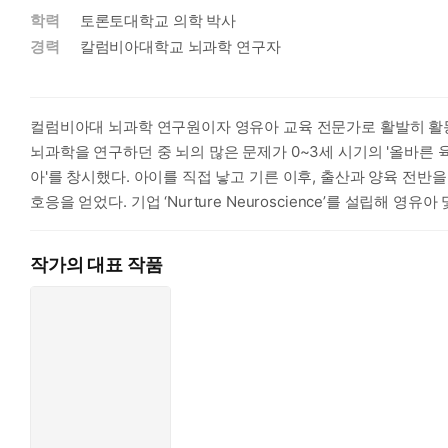
학력
토론토대학교 의학 박사
께할 수 있는 실용적이고 변혁적인 방법으로 담았습니다.
경력
칼럼비아대학교 뇌과학 연구자
- 티나 브라이슨 박사, 소아‧청소년 전문 심리치료사 및 육아 컨
뇌과학자이자 어머니인 저자 그리어 커센바움은 아이와 부모 모두
컬럼비아대 뇌과학 연구원이자 영유아 교육 전문가로 활발히 활동
말로 금과옥조입니다. 《0~3세 기적의 뇌과학 육아》는 부모의 
뇌과학을 연구하던 중 뇌의 많은 문제가 0~3세 시기의 '올바른 
아'를 창시했다. 아이를 직접 낳고 기른 이후, 출산과 양육 전반을
- 오스카 세랄라흐 박사, 출산 및 양육 전문가
호응을 얻었다. 기업 ‘Nurture Neuroscience’를 설립
정말 필수적인 책! 삶의 어떤 어려움이 닥쳐도 내면의 회복력을 
작가의 대표 작품
- 세이다 윌슨 박사, 임상심리학자
◎ 본문 중에서
거의 혼자 알아서 아이를 키우면서 이미 충분한 압박과 책임감을