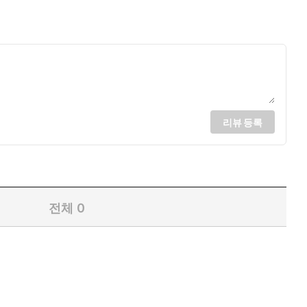
트레스 체계는 물론 기타 체계를 성장시켜 여러 정신적·신경학적·신
리뷰 등록
전체
0