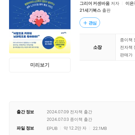
그리어 커센바움
저자
이은
21세기북스
출판
관심
종이책 
소장
전자책 
판매가
미리보기
출간 정보
2024.07.09
전자책 출간
2024.07.03
종이책 출간
파일 정보
약 12.2만 자
EPUB
22.1MB