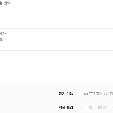
정
번역
정가
정가
듣기 기능
TTS(듣기)
지원
지원 환경
앱
웹