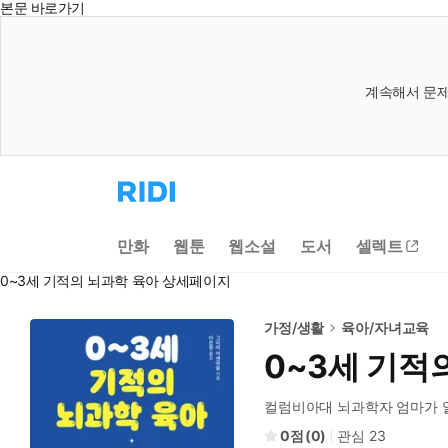
본문 바로가기
계속해서 문제
리
디
홈
으
만화
웹툰
웹소설
도서
셀렉트
로
이
0~3세 기적의 뇌과학 육아 상세페이지
동
가정/생활
육아/자녀교육
0~3세 기적
컬럼비아대 뇌과학자 엄마가 알
0
(
0
)
관심
23