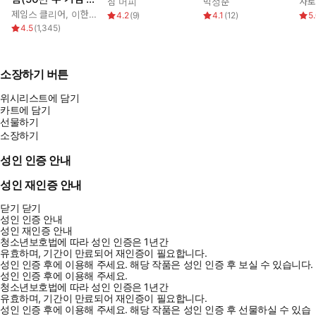
짐 머피
박성준
사토
페셜 에디션)
으로 코르티솔 수치에는 여러 요인이 영향을 미칠 수 있지만, 하
제임스 클리어
,
이한이
4.2
(
9
)
4.1
(
12
)
5
4.5
(
1,345
)
루 동안 스트레스 상황을 많이 겪으며 괴로워질수록 코르티솔 수
치도 높다.
【13장 급성 스트레스를 관리하자_274쪽】
소장하기 버튼
사회적 지지는 다른 사람이 어려운 상황에 대처하도록 도와주거나
위시리스트에 담기
카트에 담기
위로하는 것을 말한다. 사회적 지지는 많은 친밀한 관계의 중추로,
선물하기
폭설이 내린 후 부모님 댁 앞 눈을 치우는 매우 실질적인 것부터 어
소장하기
쩔 줄 모르는 친구의 말을 주의 깊게 들어주는 감정적인 것까지 여러
형태로 나타난다.
성인 인증 안내
【14장 배우자에게 힘이 되어주자_294~295쪽】
성인 재인증 안내
닫기
닫기
성인 인증 안내
성인 재인증 안내
청소년보호법에 따라 성인 인증은 1년간
유효하며, 기간이 만료되어 재인증이 필요합니다.
성인 인증 후에 이용해 주세요.
해당 작품은 성인 인증 후 보실 수 있습니다.
성인 인증 후에 이용해 주세요.
청소년보호법에 따라 성인 인증은 1년간
유효하며, 기간이 만료되어 재인증이 필요합니다.
성인 인증 후에 이용해 주세요.
해당 작품은 성인 인증 후 선물하실 수 있습