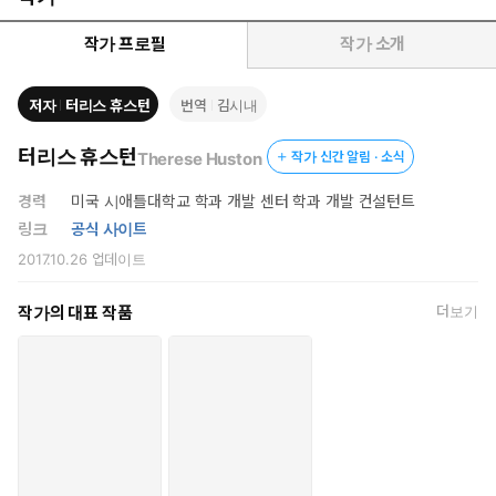
사용할 수 있을지를 고민하던 저자는 탄탄한 심리학 연구로 입
증한 즉시 실천 가능한 전략을 발견했다.
작가 프로필
작가 소개
독자 여러분은 책 속에 실린 여러 전략을 만나게 되면서 그중 일
부를 사용해 더 총명한 자신으로 거듭날 수 있게 될 것이다. 이 책
저자
터리스 휴스턴
번역
김시내
《샤프》를 통해 더 똑똑해진 내 뇌와 만나 보자.
터리스 휴스턴
Therese Huston
작가 신간 알림 · 소식
경력
미국 시애틀대학교 학과 개발 센터 학과 개발 컨설턴트
링크
공식 사이트
◎ 본문 중에서
2017.10.26
업데이트
나는 여러분이 일정에 딱 맞는 새로운 전략을 찾기 바라면서 버스에
작가의 대표 작품
더보기
서, 점심시간에, 잠들기 직전, 바쁜 일상 중 언제든 가능할 때 이 책
을 틈틈이 읽을 거라 생각한다. 그래서 가장 바쁜 상황을 염두에 두
고 실행하는 데 하루 10분이 넘지 않는 전략을 각 장에 최소 하나씩
담으려고 노력했다.
【서문_16쪽】
여러분이 뇌의 10%만 사용한다고 주장하는 것이 아니다. 이 주장