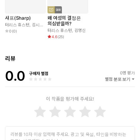
은 전 세계 세 명 중 한 명 이상이 사실이라고 믿는 널리 퍼진 오해
다. 완전히 틀렸다. 메이요 클리닉(Mayo Clinic)의 한 신경과학자
가 관찰했듯, ‘증거에 따르면, 우리는 하루에 뇌를 100% 사용한다’.
샤프(Sharp)
왜 여성의 결정은
【서문_21쪽】
의심받을까?
터리스 휴스턴
,
김시내
터리스 휴스턴
,
김명신
0
(
0
)
4.6
(
25
)
일을 붙들고 있을지 말지 결정할 때 스스로 가장 먼저 따져 볼 것이
있다. 나는 아침형 인간일까, 아니면 저녁형 인간일까? 실제로 심리
학자들은 사람이 이렇게 두 유형으로 나뉜다는 것을 밝혀냈다. 만약
리뷰
조금의 의심도 없이 저녁형 인간이라면, 아마 아침에는 정신을 똑바
로 차리고 있기 어려울 것이다. 그렇다면 오후나 저녁 시간 일정을
0.0
0
명 평가
비워 가장 중요한 일에 집중력을 발휘해 보자. 반대로 아침형 인간
구매자 별점
별점 분포 보기
이라면, 하루의 시작 시간을 중요한 일에 쓸 수 있도록 비워 두자.
【1장 집중하자_32쪽】
이 작품을 평가해 주세요!
자신이 창의적이라고 생각하지 않는 사람이라도 창의성을 발휘할
일은 생각보다 많다. 직장에서 비용 절감 방안을 도출하고, 동료를
가르치고, 문서 초안을 작성하고, 그도 아니면 계약서에서 허술한
구석을 찾아야 할 때 창의적이어야 한다. 게다가 집에 가서도 남은
치킨으로 무엇을 할지, 3일간의 소중한 휴일에 어디로 갈지, 아니면
어떻게 하면 자녀가 용돈을 마련하도록 도울지를 생각할 때도 창의