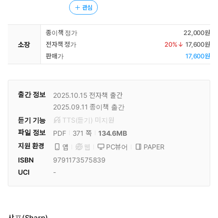
관심
종이책 정가
22,000원
소장
전자책 정가
20
%↓
17,600원
판매가
17,600원
출간 정보
2025.10.15
전자책 출간
2025.09.11
종이책 출간
듣기 기능
TTS(듣기)
미
지원
파일 정보
PDF
134.6MB
371 쪽
지원 환경
PC뷰어
PAPER
앱
웹
ISBN
9791173575839
UCI
-
샤프(Sharp)