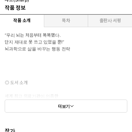
작품 정보
작품 소개
목차
출판사 서평
“우리 뇌는 처음부터 똑똑했다.
단지 제대로 못 쓰고 있었을 뿐!”
뇌과학으로 삶을 바꾸는 행동 전략
◎ 도서 소개
세계 최고 의료기관이 인증한
뇌과학으로 삶을 바꾸는 행동 전략
더보기
멍한 정신을 예리하게 가다듬는 실용적·과학적 실천 가이드
《샤프》는 뇌에 관한 이야기다. 저자인 터리스 휴스턴은 시애틀
대학의 인지과학자로 오랫동안 신경과학을 실생활 문제에 적용
하는 것을 목표로 연구해 왔다. 뇌를 어떻게 하면 더 효율적으로
작가