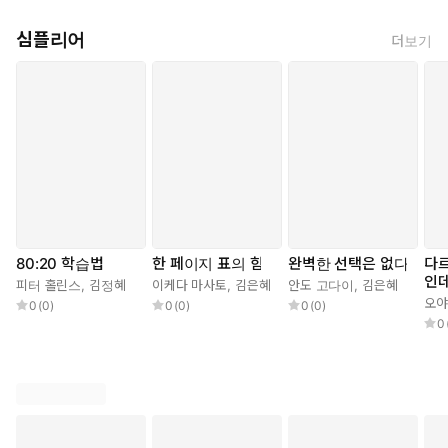
돌발상황에 적응하는 것이 걱정된다면, 인지 유연성이 필요하다.
【5장 발 빠르게 생각하자_109쪽】
심플리어
더보기
해마는 길이 약 4~5cm의 작은 뇌 영역이다. 어린 시절에 즐겨 먹던
초코바 포장지부터 최근에 초콜릿을 한 입 먹었을 때 들었던 기분까
지 회상할 수 있는 ‘모든’ 세부 사항을 담기에는 그다지 크지 않다.
대신 록펠러대학교의 최근 연구에 따르면, 해마에는 ‘어렸을 때 사탕
목걸이를 좋아했다’와 같은 ‘일반적인’ 기억이 저장되고, 사탕 목걸
이의 색깔 또는 목에 전해진 감촉 등 정교한 세부 사항은 뇌의 다른
곳에 저장된다고 한다.
【6장 더 많이, 더 빨리 배우자_127쪽】
80:20 학습법
한 페이지 표의 힘
완벽한 선택은 없다
다
인데
성장 마인드셋을 가지고 있다면, 실수는 곧 기회이다. 그렇다고 오
피터 홀린스
,
김정혜
이케다 마사토
,
김은혜
안도 고다이
,
김은혜
쉬
오야
해하지는 말기 바란다. 실패는 여전히 고통스러울 수 있다. 그러나
0
(
0
)
0
(
0
)
0
(
0
)
0
드웩의 말처럼 성장 마인드셋과 함께라면 “실패는 여러분을 정의하
지 않는다. 실패는 맞서 상대하고 배울 점을 찾아야할 문제일 뿐”이
다. 실수를 저질렀을 때 다음 단계는 문제를 받아들이는 것이지 피
하는 것이 아니다.
【7장 실수를 줄이자_150쪽】