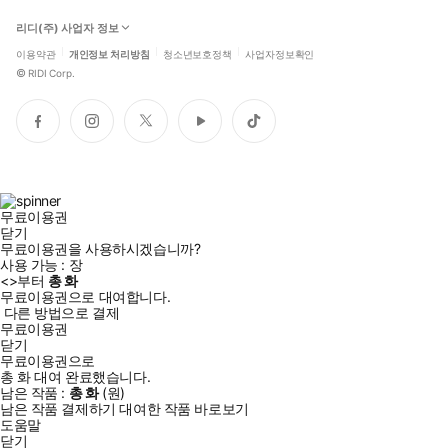
리디(주) 사업자 정보
이용약관
개인정보 처리방침
청소년보호정책
사업자정보확인
©
RIDI Corp.
페
인
트
유
틱
이
스
위
튜
톡
스
타
터
브
북
그
램
무료이용권
닫기
무료이용권을 사용하시겠습니까?
사용 가능 :
장
<
>부터
총
화
무료이용권으로 대여합니다.
다른 방법으로 결제
무료이용권
닫기
무료이용권으로
총
화
대여 완료했습니다.
남은 작품 :
총
화
(
원)
남은 작품 결제하기
대여한 작품 바로보기
도움말
닫기