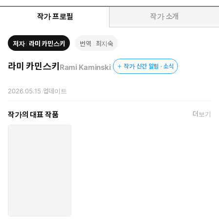
단체 채팅방의 새 알림을 읽지 않으면 불안해지고, '함께'라는 단어
작가 프로필
작가 소개
가 당연시 되는 사회. 집단주의 문화는 오랫동안 효율과 안정, 연
대를 가능하게 했지만, 동시에 많은 사람을 지치게 해왔다. 정답
저자
라미 카민스키
번역
최지숙
처럼 제시되는 감정에 동의해야 하고, 분위기에 맞춰 자신의 감정
과 리액션을 '수정'해야 하는 그 모든 순간, 우리는 차마 묻지 못한
라미 카민스키
Rami Kaminski
작가 신간 알림 · 소식
질문이 하나 있다. ""우리는 정말 이렇게까지 연결돼야 하는가.""
이 책의 저자인 뉴욕의 저명한 정신과 의사 라미 카인스키 박사는 이
2026.05.15
업데이트
질문에 답하기 위해 하나의 이름을 제시한다. 바로 '이향인(오트로버
트)'. 이향인은 사람을 싫어하는 이도, 사회성이 부족한 이도 아니다.
작가의 대표 작품
더보기
다만 에너지를 얻는 방식이 다르고, 안정감을 느끼는 구조도 다르며,
사고의 출발점이 ‘우리’가 아니라 ‘나’인 사람이다. 집단 속에 있을 때
오히려 더 외롭고, 혼자 있을 때 가장 자연스러워지는 사람. 모두가
옳다고 말할 때 한 걸음 물러서서 왜 옳은지 묻는 사람. 타인의 박수
보다 자기 기준을 더 신뢰하는 사람.
특히 한국 사회는 오랫동안 공동체 인간을 이상형으로 제시해왔
다. 소속, 협동, 팀워크, 관계 관리 능력은 미덕이었고, 집단에 잘
녹아드는 사람은 모범적으로 여겼다. 그 안에서 이향인은 종종 오
해받았다. 소극적이라고, 차갑다고, 적응력이 부족하다고. 그러나
이 책의 저자는 말한다. 그것은 결핍이 아니라 엄연히 다른 '구