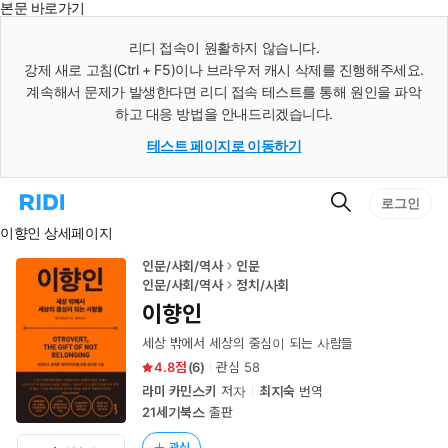
본문 바로가기
인
스
리디 접속이 원활하지 않습니다.
턴
강제 새로 고침(Ctrl + F5)이나 브라우저 캐시 삭제를 진행해주세요.
트
검
계속해서 문제가 발생한다면 리디 접속 테스트를 통해 원인을 파악
색
하고 대응 방법을 안내드리겠습니다.
테스트 페이지로 이동하기
검
리
로그인
색
디
이향인 상세페이지
홈
으
로
인문/사회/역사
인문
이
인문/사회/역사
정치/사회
동
이향인
세상 밖에서 세상의 중심이 되는 사람들
4.8
(
6
)
관심
58
라미 카민스키
저자
최지숙
번역
21세기북스
출판
관심