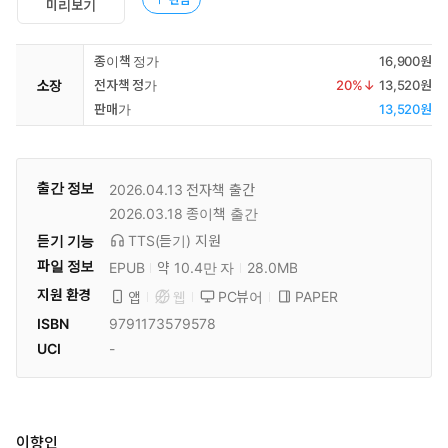
미리보기
종이책 정가
16,900원
소장
전자책 정가
20
%↓
13,520원
판매가
13,520원
출간 정보
2026.04.13
전자책 출간
2026.03.18
종이책 출간
듣기 기능
TTS(듣기)
지원
파일 정보
EPUB
약 10.4만 자
28.0MB
지원 환경
PC뷰어
PAPER
앱
웹
ISBN
9791173579578
UCI
-
이향인