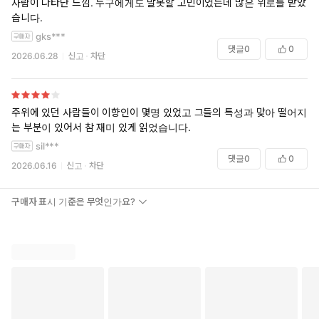
사람이 나타난 느낌. 누구에게도 말못할 고민이었는데 많은 위로를 받았
모든 인간은 태어나서 살다가 결국 홀로 죽음을 맞이한다. 이는 피
습니다.
할 수 없는 사실이다. 하지만 우리는 다른 사람들과 어울리면서 잠
gks***
시나마 그 사실을 부정한다. 집단에 속해 있으면 공동체 지향인은
댓글
0
0
2026.06.28
신고
차단
자신의 운명이 다른 사람들과 연결되어 있다고 믿을 수 있다. 하지
만 혼자 있을 때는 자신의 운명이 본질적으로 고독하다는 사실을 떠
올릴 수밖에 없고 대부분의 공동체 지향인에게 그것은 불편하고 심
주위에 있던 사람들이 이향인이 몇명 있었고 그들의 특성과 맞아 떨어지
지어 받아들이기 힘든 현실이다. 반면 이향인은 운명을 함께 나눈
는 부분이 있어서 참 재미 있게 읽었습니다.
다는 감각을 느끼지 않는다. p.132–133
sil***
댓글
0
0
삶을 살아가는 과정에서, 이향인은 개인적 결정을 내릴 때 자기
2026.06.16
신고
차단
자신을 믿는 법을 배운다. 그들은 자신이 어떤 사람인지, 자신의
삶을 가능한 한 즐겁고 알차게 만들기 위해 무엇이 필요한지 안
구매자 표시 기준은 무엇인가요?
다. 자신을 있는 그대로 바라보며 무엇을 잘할 수 있고 무엇을 잘
하지 못하는지도 안다. p.134–135
군집적 사고에 구애 받지 않는 이향인은 독창적인 사상가다. 그
들은 다른 이들과 똑같은 것을 보지만 집단의 압력에 휘둘리지
않기 때문에 다른 가능성이나 해석을 스스로 탐구할 수 있다. 또
한 대중문화나 대중 오락에 크게 관심이 없어서 내적 성찰과 창