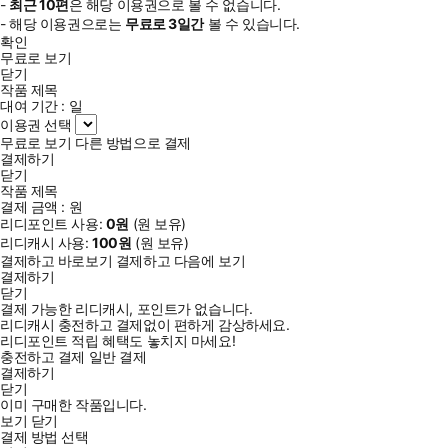
-
최근
10편
은 해당 이용권으로 볼 수 없습니다.
- 해당 이용권으로는
무료로
3일
간
볼 수 있습니다.
확인
무료로 보기
닫기
작품 제목
대여 기간 :
일
이용권 선택
무료로 보기
다른 방법으로 결제
결제하기
닫기
작품 제목
결제 금액 :
원
리디포인트 사용:
0
원
(
원 보유)
리디캐시 사용:
100
원
(
원 보유)
결제하고 바로보기
결제하고 다음에 보기
결제하기
닫기
결제 가능한 리디캐시, 포인트가 없습니다.
리디캐시 충전하고 결제없이 편하게 감상하세요.
리디포인트 적립 혜택도 놓치지 마세요!
충전하고 결제
일반 결제
결제하기
닫기
이미 구매한 작품입니다.
보기
닫기
결제 방법 선택