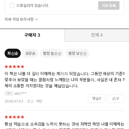
스포일러가 있습니다.
리뷰 등록
당신이 이향인이든 아니든 가장 지속하는 관계는 바로 자기 자신
과의 관계다. 그 관계를 단단히 하면, 타인을더 깊이 이해하고 타
리뷰 작성 유의사항
인과 연결될 수 있는 마음의 여유와 에너지를 얻을 수 있다. 그것
도 당신만의 방식으로 말이다. 자신의 삶을 집단의 평가에 맡기는
구매자
3
전체
4
것은 결국 행복에 대한 주도권을 포기하는 것과 같다. 철학자 프리
드리히 니체가 말했듯, “자유란 자신을 책임지려는 의지다.” 부디
이책을 통해 당신이 내적 자유를 찾을 수 있길 바란다. _p.22-23
최신순
공감순
별점 높은순
별점 낮은순
자기 삶에서 그는 분명 완전한 참여자다. 스스로 선택한 일과 함께
하기로 한 사람들 사이에서 온전히 만족하며 살아가기 때문이다.
이 책은 나를 더 깊이 이해하는 계기가 되었습니다. 그동안 세상의 기준에
이것이야말로 이향인이 가야 할 이상적인 길이다. p.32
맞추어 보았을 때는 결점처럼 느껴졌던 나의 부분들이, 사실은 내 존재 자
체의 소중한 가치였다는 것을 깨달았습니다.
모든 집단에는 명시적이든 암묵적이든 그 안에 속하기 위해 구성원
abc***
들이 반드시 공유해야 하는 믿음과 규칙이 있다. 공동체 지향인은
댓글
0
0
2026.07.03
신고
차단
집단에 받아들여지기를 원한다. 그들은 집단이 요구하는 바를 정확
히 따름으로써 그 집단의 믿음과 규칙의 타당성을 입증한다. ‘군집적
사고’란 이처럼 매우 널리 퍼져 있는 집단 사고를 가리키는 다른 표
현이다. 반면 이향인은 집단 사고의 틀 밖에서 생각한다. p.32–33
평생 처음으로 소속감을 느끼지 못하는 것에 자책만 하던 나를 이해하는