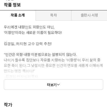
작품 정보
작품 소개
목차
출판사 서평
우리에겐 내향인도 외향인도 아닌,
‘이향인’이라는 새로운 이름이 필요하다!
김경일, 하지현 교수 강력 추천!
“인간은 외향·내향 이분법으로는 설명되지 않는다.
나이가 들수록 집단보다 자유를 지향하는 ‘이향성’이 우리 삶의 중
요한 축이 된다.그 낯설지만 중요한 인간의 면모를 새롭게 이해하게
만드는 멋진 책이다!”
_김경일 인지심리학자
더보기
◎ 도서 소개
작가