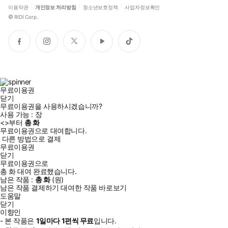
이용약관
개인정보 처리방침
청소년보호정책
사업자정보확인
©
RIDI Corp.
페
인
트
유
틱
이
스
위
튜
톡
스
타
터
브
북
그
램
무료이용권
닫기
무료이용권을 사용하시겠습니까?
사용 가능 :
장
<
>부터
총
화
무료이용권으로 대여합니다.
다른 방법으로 결제
무료이용권
닫기
무료이용권으로
총
화
대여 완료했습니다.
남은 작품 :
총
화
(
원)
남은 작품 결제하기
대여한 작품 바로보기
도움말
닫기
이향인
- 본 작품은
1일
마다
1
편씩 무료
입니다.