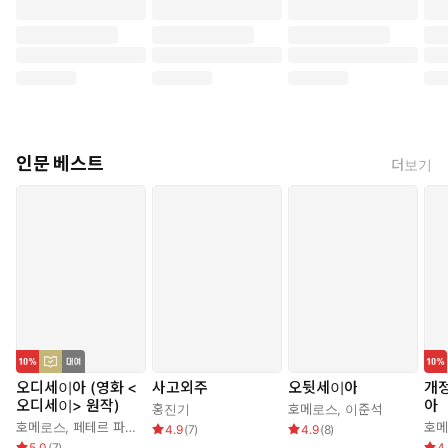
인문 베스트
더보기
오디세이아 (영화 <
사고외주
오뒷세이아
개정
오디세이> 원작)
아
홍진기
호메로스
,
이준석
호메로스
,
페테르 파울 루벤스
,
박문재
호
4.9
(
7
)
4.9
(
8
)
5.0
(
7
)
4