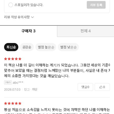
스포일러가 있습니다.
리뷰 등록
당신이 이향인이든 아니든 가장 지속하는 관계는 바로 자기 자신
과의 관계다. 그 관계를 단단히 하면, 타인을더 깊이 이해하고 타
리뷰 작성 유의사항
인과 연결될 수 있는 마음의 여유와 에너지를 얻을 수 있다. 그것
도 당신만의 방식으로 말이다. 자신의 삶을 집단의 평가에 맡기는
구매자
3
전체
4
것은 결국 행복에 대한 주도권을 포기하는 것과 같다. 철학자 프리
드리히 니체가 말했듯, “자유란 자신을 책임지려는 의지다.” 부디
이책을 통해 당신이 내적 자유를 찾을 수 있길 바란다. _p.22-23
최신순
공감순
별점 높은순
별점 낮은순
자기 삶에서 그는 분명 완전한 참여자다. 스스로 선택한 일과 함께
하기로 한 사람들 사이에서 온전히 만족하며 살아가기 때문이다.
이 책은 나를 더 깊이 이해하는 계기가 되었습니다. 그동안 세상의 기준에
이것이야말로 이향인이 가야 할 이상적인 길이다. p.32
맞추어 보았을 때는 결점처럼 느껴졌던 나의 부분들이, 사실은 내 존재 자
체의 소중한 가치였다는 것을 깨달았습니다.
모든 집단에는 명시적이든 암묵적이든 그 안에 속하기 위해 구성원
abc***
들이 반드시 공유해야 하는 믿음과 규칙이 있다. 공동체 지향인은
댓글
0
0
2026.07.03
신고
차단
집단에 받아들여지기를 원한다. 그들은 집단이 요구하는 바를 정확
히 따름으로써 그 집단의 믿음과 규칙의 타당성을 입증한다. ‘군집적
사고’란 이처럼 매우 널리 퍼져 있는 집단 사고를 가리키는 다른 표
현이다. 반면 이향인은 집단 사고의 틀 밖에서 생각한다. p.32–33
평생 처음으로 소속감을 느끼지 못하는 것에 자책만 하던 나를 이해하는