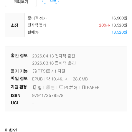
미리보기
종이책 정가
16,900원
소장
전자책 정가
20
%↓
13,520원
판매가
13,520원
출간 정보
2026.04.13
전자책 출간
2026.03.18
종이책 출간
듣기 기능
TTS(듣기)
지원
파일 정보
EPUB
약 10.4만 자
28.0MB
지원 환경
PC뷰어
PAPER
앱
웹
ISBN
9791173579578
UCI
-
이향인