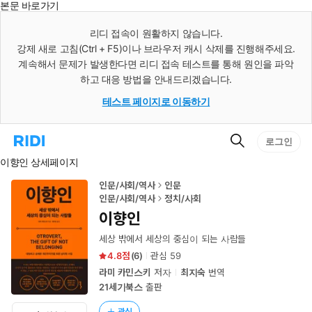
본문 바로가기
인
스
리디 접속이 원활하지 않습니다.
턴
강제 새로 고침(Ctrl + F5)이나 브라우저 캐시 삭제를 진행해주세요.
트
검
계속해서 문제가 발생한다면 리디 접속 테스트를 통해 원인을 파악
색
하고 대응 방법을 안내드리겠습니다.
테스트 페이지로 이동하기
검
리
로그인
색
디
이향인 상세페이지
홈
으
로
인문/사회/역사
인문
이
인문/사회/역사
정치/사회
동
이향인
세상 밖에서 세상의 중심이 되는 사람들
4.8
(
6
)
관심
59
라미 카민스키
저자
최지숙
번역
21세기북스
출판
관심