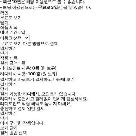
-
최근
10편
은 해당 이용권으로 볼 수 없습니다.
- 해당 이용권으로는
무료로
3일
간
볼 수 있습니다.
확인
무료로 보기
닫기
작품 제목
대여 기간 :
일
이용권 선택
무료로 보기
다른 방법으로 결제
결제하기
닫기
작품 제목
결제 금액 :
원
리디포인트 사용:
0
원
(
원 보유)
리디캐시 사용:
100
원
(
원 보유)
결제하고 바로보기
결제하고 다음에 보기
결제하기
닫기
결제 가능한 리디캐시, 포인트가 없습니다.
리디캐시 충전하고 결제없이 편하게 감상하세요.
리디포인트 적립 혜택도 놓치지 마세요!
충전하고 결제
일반 결제
결제하기
닫기
이미 구매한 작품입니다.
보기
닫기
결제 방법 선택