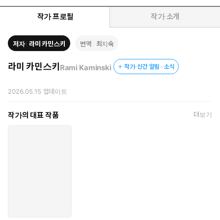
단체 채팅방의 새 알림을 읽지 않으면 불안해지고, '함께'라는 단어
작가 프로필
작가 소개
가 당연시 되는 사회. 집단주의 문화는 오랫동안 효율과 안정, 연
대를 가능하게 했지만, 동시에 많은 사람을 지치게 해왔다. 정답
저자
라미 카민스키
번역
최지숙
처럼 제시되는 감정에 동의해야 하고, 분위기에 맞춰 자신의 감정
과 리액션을 '수정'해야 하는 그 모든 순간, 우리는 차마 묻지 못한
라미 카민스키
Rami Kaminski
작가 신간 알림 · 소식
질문이 하나 있다. ""우리는 정말 이렇게까지 연결돼야 하는가.""
이 책의 저자인 뉴욕의 저명한 정신과 의사 라미 카인스키 박사는 이
2026.05.15
업데이트
질문에 답하기 위해 하나의 이름을 제시한다. 바로 '이향인(오트로버
트)'. 이향인은 사람을 싫어하는 이도, 사회성이 부족한 이도 아니다.
작가의 대표 작품
더보기
다만 에너지를 얻는 방식이 다르고, 안정감을 느끼는 구조도 다르며,
사고의 출발점이 ‘우리’가 아니라 ‘나’인 사람이다. 집단 속에 있을 때
오히려 더 외롭고, 혼자 있을 때 가장 자연스러워지는 사람. 모두가
옳다고 말할 때 한 걸음 물러서서 왜 옳은지 묻는 사람. 타인의 박수
보다 자기 기준을 더 신뢰하는 사람.
특히 한국 사회는 오랫동안 공동체 인간을 이상형으로 제시해왔
다. 소속, 협동, 팀워크, 관계 관리 능력은 미덕이었고, 집단에 잘
녹아드는 사람은 모범적으로 여겼다. 그 안에서 이향인은 종종 오
해받았다. 소극적이라고, 차갑다고, 적응력이 부족하다고. 그러나
이 책의 저자는 말한다. 그것은 결핍이 아니라 엄연히 다른 '구