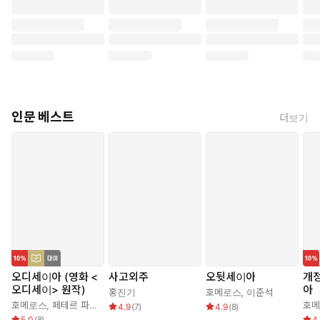
인문 베스트
더보기
오디세이아 (영화 <
사고외주
오뒷세이아
개정
오디세이> 원작)
아
홍진기
호메로스
,
이준석
호메로스
,
페테르 파울 루벤스
,
박문재
호
4.9
(
7
)
4.9
(
8
)
5.0
(
8
)
4