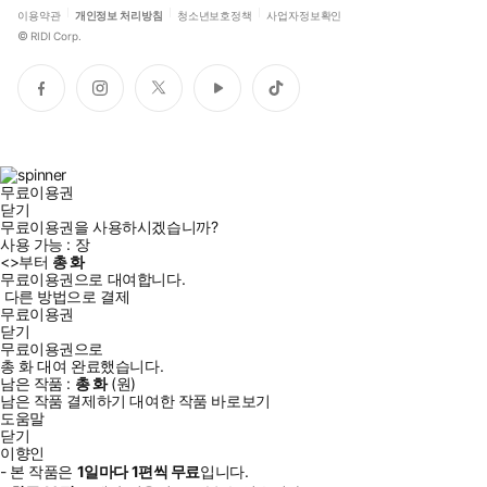
이용약관
개인정보 처리방침
청소년보호정책
사업자정보확인
©
RIDI Corp.
페
인
트
유
틱
이
스
위
튜
톡
스
타
터
브
북
그
램
무료이용권
닫기
무료이용권을 사용하시겠습니까?
사용 가능 :
장
<
>부터
총
화
무료이용권으로 대여합니다.
다른 방법으로 결제
무료이용권
닫기
무료이용권으로
총
화
대여 완료했습니다.
남은 작품 :
총
화
(
원)
남은 작품 결제하기
대여한 작품 바로보기
도움말
닫기
이향인
- 본 작품은
1일
마다
1
편씩 무료
입니다.