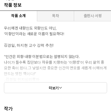
작품 정보
작품 소개
목차
출판사 서평
우리에겐 내향인도 외향인도 아닌,
‘이향인’이라는 새로운 이름이 필요하다!
김경일, 하지현 교수 강력 추천!
“인간은 외향·내향 이분법으로는 설명되지 않는다.
나이가 들수록 집단보다 자유를 지향하는 ‘이향성’이 우리 삶의 중
요한 축이 된다.그 낯설지만 중요한 인간의 면모를 새롭게 이해하게
만드는 멋진 책이다!”
_김경일 인지심리학자
더보기
◎ 도서 소개
작가