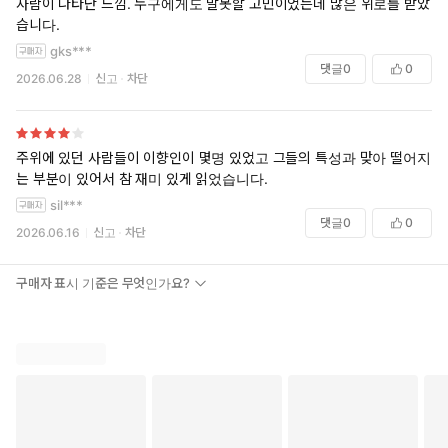
사람이 나타난 느낌. 누구에게도 말못할 고민이었는데 많은 위로를 받았
모든 인간은 태어나서 살다가 결국 홀로 죽음을 맞이한다. 이는 피
습니다.
할 수 없는 사실이다. 하지만 우리는 다른 사람들과 어울리면서 잠
gks***
시나마 그 사실을 부정한다. 집단에 속해 있으면 공동체 지향인은
댓글
0
0
2026.06.28
신고
차단
자신의 운명이 다른 사람들과 연결되어 있다고 믿을 수 있다. 하지
만 혼자 있을 때는 자신의 운명이 본질적으로 고독하다는 사실을 떠
올릴 수밖에 없고 대부분의 공동체 지향인에게 그것은 불편하고 심
주위에 있던 사람들이 이향인이 몇명 있었고 그들의 특성과 맞아 떨어지
지어 받아들이기 힘든 현실이다. 반면 이향인은 운명을 함께 나눈
는 부분이 있어서 참 재미 있게 읽었습니다.
다는 감각을 느끼지 않는다. p.132–133
sil***
댓글
0
0
삶을 살아가는 과정에서, 이향인은 개인적 결정을 내릴 때 자기
2026.06.16
신고
차단
자신을 믿는 법을 배운다. 그들은 자신이 어떤 사람인지, 자신의
삶을 가능한 한 즐겁고 알차게 만들기 위해 무엇이 필요한지 안
구매자 표시 기준은 무엇인가요?
다. 자신을 있는 그대로 바라보며 무엇을 잘할 수 있고 무엇을 잘
하지 못하는지도 안다. p.134–135
군집적 사고에 구애 받지 않는 이향인은 독창적인 사상가다. 그
들은 다른 이들과 똑같은 것을 보지만 집단의 압력에 휘둘리지
않기 때문에 다른 가능성이나 해석을 스스로 탐구할 수 있다. 또
한 대중문화나 대중 오락에 크게 관심이 없어서 내적 성찰과 창