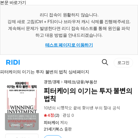
본문 바로가기
인
스
리디 접속이 원활하지 않습니다.
턴
강제 새로 고침(Ctrl + F5)이나 브라우저 캐시 삭제를 진행해주세요.
트
검
계속해서 문제가 발생한다면 리디 접속 테스트를 통해 원인을 파악
색
하고 대응 방법을 안내드리겠습니다.
테스트 페이지로 이동하기
검
리
로그인
색
디
피터케이의 이기는 투자 불변의 법칙 상세페이지
홈
으
로
경영/경제
재테크/금융/부동산
이
피터케이의 이기는 투자 불변의
동
법칙
10년의 시행착오 끝에 찾아낸 부의 절대 공식
4
(
2
)
관심
0
피터케이
저자
21세기북스
출판