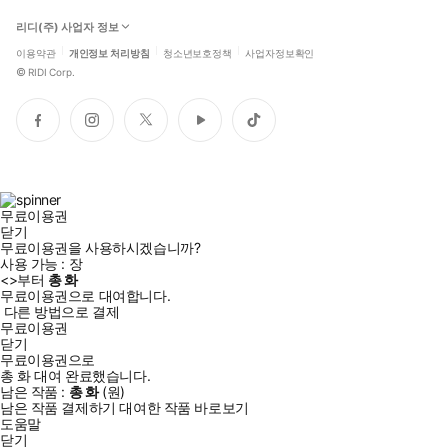
리디(주) 사업자 정보
이용약관
개인정보 처리방침
청소년보호정책
사업자정보확인
©
RIDI Corp.
페
인
트
유
틱
이
스
위
튜
톡
스
타
터
브
북
그
램
무료이용권
닫기
무료이용권을 사용하시겠습니까?
사용 가능 :
장
<
>부터
총
화
무료이용권으로 대여합니다.
다른 방법으로 결제
무료이용권
닫기
무료이용권으로
총
화
대여 완료했습니다.
남은 작품 :
총
화
(
원)
남은 작품 결제하기
대여한 작품 바로보기
도움말
닫기