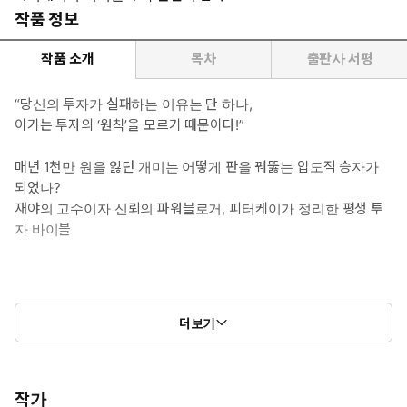
작품 정보
작품 소개
목차
출판사 서평
“당신의 투자가 실패하는 이유는 단 하나,
이기는 투자의 ‘원칙’을 모르기 때문이다!”
매년 1천만 원을 잃던 개미는 어떻게 판을 꿰뚫는 압도적 승자가
되었나?
재야의 고수이자 신뢰의 파워블로거, 피터케이가 정리한 평생 투
자 바이블
더보기
◎ 도서 소개
☆펀딩 2,400% 초과 달성한 화제의 책!☆
작가