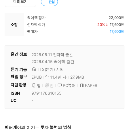
미리보기
관심
종이책 정가
22,000원
소장
전자책 정가
20
%↓
17,600원
판매가
17,600원
출간 정보
2026.05.11
전자책 출간
2026.04.15
종이책 출간
듣기 기능
TTS(듣기)
지원
파일 정보
EPUB
약 11.4만 자
27.9MB
지원 환경
PC뷰어
PAPER
앱
웹
ISBN
9791176610155
UCI
-
피터케이의 이기는 투자 불변의 법칙