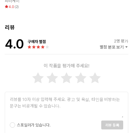
피터케이
☞ 함께 읽으면 좋은 21세기북스의 책들
4.0
(
2
)
▶ 『진보를 위한 주식투자』 | 이광수 지음 | 21세기북스 | 2025년
12월 | 22,000원
리뷰
▶ 『더 코인 THE COIN』 | 성상현 지음 | 21세기북스 | 2026년 1
월 | 24,000원
4.0
2
명 평가
구매자 별점
별점 분포 보기
◎ 책 속으로
이 작품을 평가해 주세요!
이 책은 정답을 제시하지 않는다. 대신 기준을 제시한다. 시장은 늘
변하고, 사람마다 환경도 다 다르다. 그럼에도 불구하고 흔들리지 않
기 위해 필요한 몇 가지 불변의 원칙은 존재한다. 한 번의 예외적인
승리가 아니라 반복 가능한 법칙 말이다. 이 책이 제시하는 원칙들을
하나하나 짚어보며, 자신의 투자 방식을 점검해보길 바란다. 그리고
시장의 소음이 아니라 자신의 기준으로 판단하는 투자자가 되기를
바란다. 이기는 투자는 결국 원칙을 반복하는 사람에게 돌아오는 결
과다. __9쪽
스포일러가 있습니다.
리뷰 등록