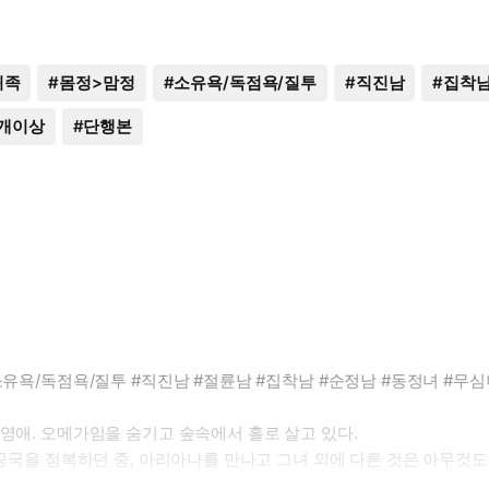
귀족
#
몸정>맘정
#
소유욕/독점욕/질투
#
직진남
#
집착
0개이상
#
단행본
소유욕/독점욕/질투 #직진남 #절륜남 #집착남 #순정남 #동정녀 #무심
 영애. 오메가임을 숨기고 숲속에서 홀로 살고 있다.
 공국을 정복하던 중, 아리아나를 만나고 그녀 외에 다른 것은 아무것도