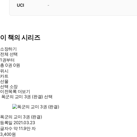
UCI
-
이 책의 시리즈
소장하기
전체 선택
1권부터
총
0
권
0원
위시
카트
선물
선택 소장
이전목록 더보기
폭군의 교미 3권 (완결) 선택
폭군의 교미 3권 (완결)
등록일
2021.03.23
글자수
약 11.9만 자
3,400
원