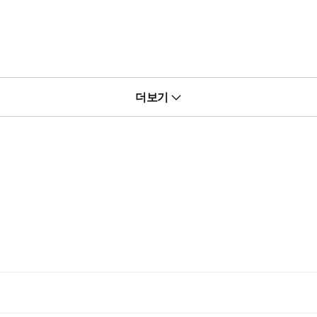
더보기
이 아닌 짐승이나 할 법한 짓을 저지를지 모릅니다.”