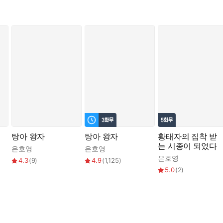
탕아 왕자
탕아 왕자
황태자의 집착 받
는 시종이 되었다
은호영
은호영
은호영
4.3
(
9
)
4.9
(
1,125
)
5.0
(
2
)