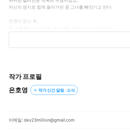
하지만 킬리안은 적국의 수장이었고,
자신의 영지로 함께 돌아가던 중 그녀를 빼앗기고 만다.
전쟁이 끝난 후,
제 것을 빼앗긴 수컷의 광기 어린 집착이 다시 시작된다.
***
“아니요. 당신한테는 긴장을 늦추면 안 됩니다.”
“긴장이라니요.”
작가 프로필
“아차 실수하면 선을 넘을 것 같거든요. 아예 돌아 버려서, 인간
은호영
작가 신간 알림 · 소식
일러스트 By 틈(@xma1217)
타이틀디자인 By 타마(@fhxh0430)
이메일: dev23million@gmail.com