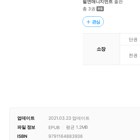
필연매니지먼트
출판
총 3권
관심
단권
소장
전권
업데이트
2021.03.23
업데이트
파일 정보
평균 1.2MB
EPUB
ISBN
9791164883936