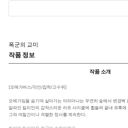
*이럴 때 보세요: 짐승과도 같은 집착남의 끝나지 않는 정력을 느
*공감 글귀: “후우, 맞아요. 인정해야겠군요. 아리아나, 당신은 
폭군의 교미
작품 정보
작품 소개
[오메가버스/각인/집착/고수위]
오메가임을 숨기며 살아가는 아리아나는 우연히 숲에서 변경백 
알파인 킬리안의 갑작스러운 러트 사이클에 휩쓸려 끝내 유혹에
그와 며칠간이나 격렬한 정사를 계속한다.