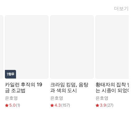
더보기
카일런 후작의 19
크라임 킹덤, 음탕
황태자의 집착 받
금 조교법
과 색의 도시
는 시종이 되었다
은호영
은호영
은호영
5.0
(
1
)
4.3
(
157
)
3.9
(
27
)