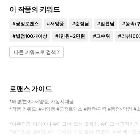
이 작품의 키워드
#
궁정로맨스
#
서양풍
#
순정남
#
절륜남
#
왕족/
#
별점100개이상
#
1만원~2만원
#
고수위
#
리뷰10
다른 키워드로 검색
로맨스 가이드
*배경/분야: 서양풍, 가상시대물
*작품 키워드: #서양풍 #궁정로맨스 #왕족/귀족 #몸정>맘정 #
*여주인공: 아리아나 슈테그너. 열성 오메가. 슈테그너 공작가의
*남주인공: 킬리안 페르슈테인. 우성 알파. 변경백. 적국 헤르센