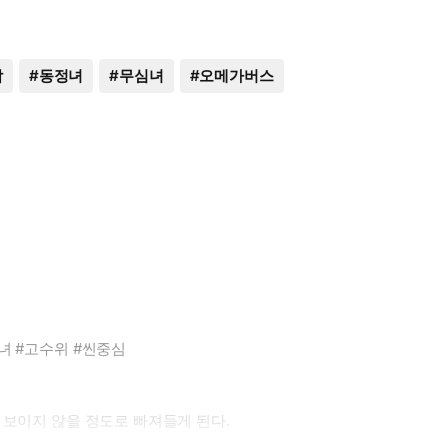
남
#
동정녀
#
무심녀
#
오메가버스
녀 #고수위 #씬중심
 보이지 않을 정도로 빠져들게 된다.