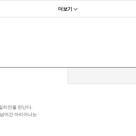
끼고 싶을 때.
더보기
미친놈한테 단단히 잘못 걸린 겁니다.”
킬리안을 만난다.
 넘어간 아리아나는