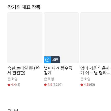
작가의 대표 작품
속된 놀이일 뿐 (19
벗어나려 할수록
업어 키운 약혼자
세 완전판)
깊게
가 어느 날 달라졌
다
은호영
은호영
은호영
4.4
(
8
)
4.9
(
1,297
)
4.5
(
60
)