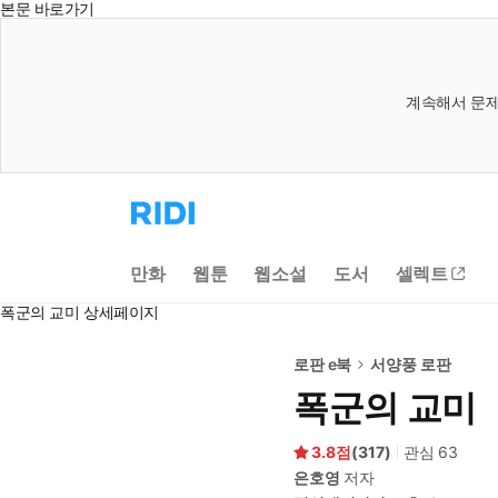
본문 바로가기
계속해서 문제
리
디
홈
으
만화
웹툰
웹소설
도서
셀렉트
로
이
폭군의 교미 상세페이지
동
로판 e북
서양풍 로판
폭군의 교미
3.8
(
317
)
관심
63
은호영
저자