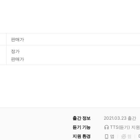
판매가
정가
판매가
출간 정보
2021.03.23
출간
듣기 기능
TTS(듣기)
지원
지원 환경
앱
웹