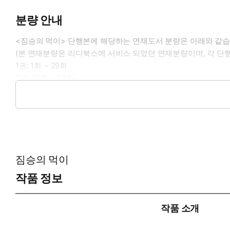
분량 안내
<짐승의 먹이> 단행본에 해당하는 연재도서 분량은 아래와 같습
(본 연재분량은 리디북스에 서비스 되었던 연재분량이며, 각 단
1권: 1화 ~ 29화
2권: 20화 ~ 59화
3권: 60화 ~ 94화
4권: 95화 ~ 130화
짐승의 먹이
작품 정보
작품 소개