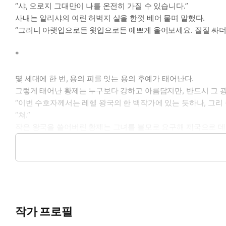
“샤, 오로지 그대만이 나를 온전히 가질 수 있습니다.”
사내는 알리샤의 여린 허벅지 살을 한껏 베어 물며 말했다.
“그러니 아랫입으로든 윗입으로든 예쁘게 울어보세요. 질질 싸더
*
몇 세대에 한 번, 용의 피를 잇는 용의 후예가 태어난다.
그렇게 태어난 황제는 누구보다 강하고 아름답지만, 반드시 그 
“이번 수호자께서는 레헬 왕국의 한 백작가에 있는 듯하나, 그리 
“쳐.”
작은 왕국을 쓸어버린 황제는 그녀를 볼모로 요구해 제국으로 데
표지 일러스트 By JYUN(@jyunjjyun)
타이틀 디자인 By 타마(@fhxh0430)
작가 프로필