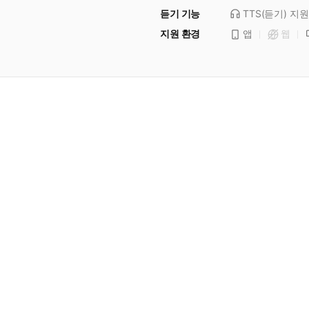
듣기 기능
TTS(듣기)
지원
지원 환경
앱
웹