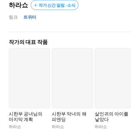
하라쇼
작가 신간 알림 · 소식
링크
트위터
작가의 대표 작품
시한부 공녀님의
시한부 악녀의 해
살인귀의 아이를
마지막 계획
피엔딩
낳았다
하라쇼
하라쇼
하라쇼