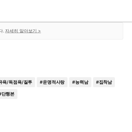
다.
자세히 알아보기 >
유욕/독점욕/질투
#
운명적사랑
#
능력남
#
집착남
#
단행본