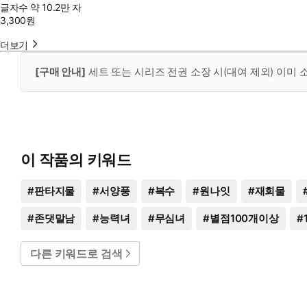
글자수
약 10.2만 자
3,300
원
더보기
[구매 안내]
세트 또는 시리즈 전권 소장 시(대여 제외) 이미
이 작품의 키워드
#
판타지물
#
서양풍
#
복수
#
원나잇
#
재회물
#
존댓말남
#
능력녀
#
무심녀
#
별점100개이상
#
다른 키워드로 검색