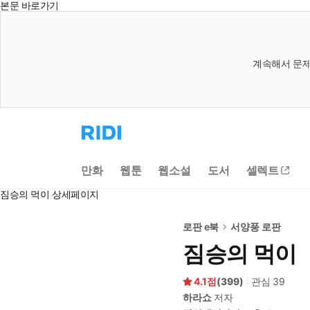
본문 바로가기
계속해서 문제
리
디
홈
으
만화
웹툰
웹소설
도서
셀렉트
로
이
짐승의 먹이 상세페이지
동
로판 e북
서양풍 로판
짐승의 먹이
4.1
(
399
)
관심
39
하라쇼
저자