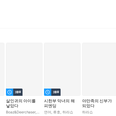
살인귀의 아이를
시한부 악녀의 해
야만족의 신부가
낳았다
피엔딩
되었다
Boaz&Deerchaser
,
기선
연어
,
하라쇼
,
류호
,
하라쇼
하라쇼