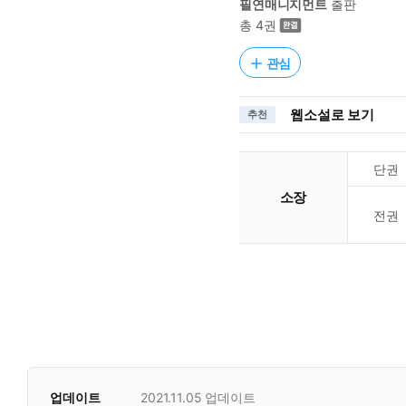
필연매니지먼트
출판
총 4권
관심
웹소설로 보기
추천
단권
소장
전권
업데이트
2021.11.05
업데이트