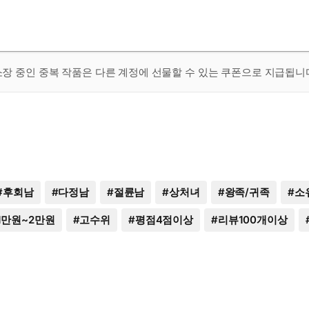
 소장 중인 중복 작품은 다른 계정에 선물할 수 있는 쿠폰으로 지급됩니
#
후회남
#
다정남
#
절륜남
#
상처녀
#
왕족/귀족
#
소
1만원~2만원
#
고수위
#
평점4점이상
#
리뷰100개이상