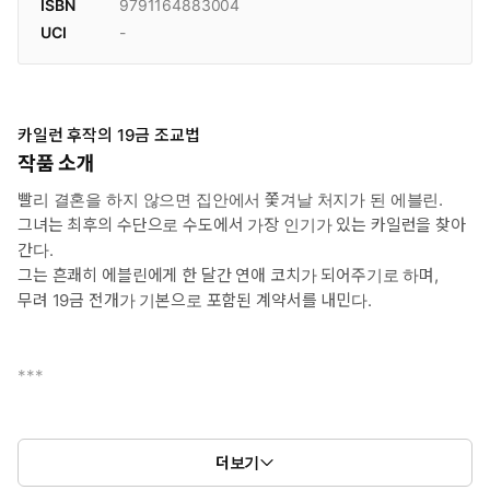
ISBN
9791164883004
UCI
-
카일런 후작의 19금 조교법
작품 소개
빨리 결혼을 하지 않으면 집안에서 쫓겨날 처지가 된 에블린.
그녀는 최후의 수단으로 수도에서 가장 인기가 있는 카일런을 찾아
간다.
그는 흔쾌히 에블린에게 한 달간 연애 코치가 되어주기로 하며,
무려 19금 전개가 기본으로 포함된 계약서를 내민다.
***
[ 사교 수업 계약서 ]
더보기