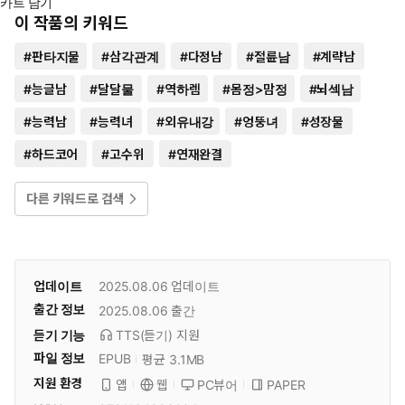
카트 담기
이 작품의 키워드
#
판타지물
#
삼각관계
#
다정남
#
절륜남
#
계략남
#
능글남
#
달달물
#
역하렘
#
몸정>맘정
#
뇌섹남
#
능력남
#
능력녀
#
외유내강
#
엉뚱녀
#
성장물
#
하드코어
#
고수위
#
연재완결
다른 키워드로 검색
업데이트
2025.08.06
업데이트
출간 정보
2025.08.06
출간
듣기 기능
TTS(듣기)
지원
파일 정보
EPUB
평균 3.1MB
지원 환경
PC뷰어
PAPER
앱
웹