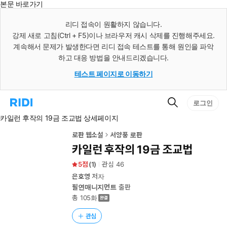
본문 바로가기
인
스
리디 접속이 원활하지 않습니다.
턴
강제 새로 고침(Ctrl + F5)이나 브라우저 캐시 삭제를 진행해주세요.
트
검
계속해서 문제가 발생한다면 리디 접속 테스트를 통해 원인을 파악
색
하고 대응 방법을 안내드리겠습니다.
테스트 페이지로 이동하기
검
리
로그인
색
디
카일런 후작의 19금 조교법 상세페이지
홈
으
로
로판 웹소설
서양풍 로판
이
카일런 후작의 19금 조교법
동
5
(
1
)
관심
46
은호영
저자
필연매니지먼트
출판
총 105화
관심