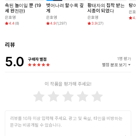
속된 놀이일 뿐 (19
벗어나려 할수록 깊
황태자의 집착 받는
탕아
“에블린, 아무래도 특단의 조치가 필요하겠어.”
세 완전판)
게
시종이 되었다
은호
은호영
은호영
은호영
4
첫 만남부터 인상이 안 좋은 쪽으로 찍힐 것만 같았다. 하지만 에
4.4
(
8
)
4.9
(
1,297
)
3.9
(
27
)
블린은 원래 이렇게 소심하고 머뭇거리는 편이 아니었다. 그녀의
눈에는 도리어 카일런이 너무 유난스러워 보였다.
리뷰
“갑자기 분위기가 달라져서 놀랐을 뿐이에요. 잠깐만 여유를 주
면 따라갈 수 있어요.”
5.0
1
명 평가
구매자 별점
“아니, 그 정도론 안 되겠는걸.”
별점 분포 보기
그의 입가에 야릇한 미소가 피어올랐다.
이 작품을 평가해 주세요!
“이제부터 연기를 해 보자. 에블린은 나한테 고백하러 온 거야. 그동
안 종종 마주치면서 마음을 키워 왔고, 오늘은 날 유혹할 결심을 한
거지.”
“……네?”
“남자 사귀고 싶다며. 연습을 해 봐야 딴 데서도 써먹을 거 아냐.”
“연습이요?”
“말로만 때울 생각이면 곤란해. 최대한 몸을 쓰도록 해.”