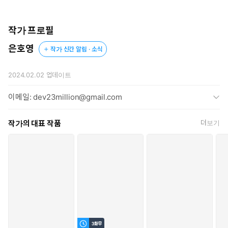
[ 1. 카일런 데비스 스코필드(이하 갑이라고 한다)는 에블린 채셔 로
완슨(이하 을이라고 한다)이 이성에 대한 매력을 키우도록 각종 수
업을 한다. ]
작가 프로필
은호영
작가 신간 알림 · 소식
“각종 수업이라면 뭘 말하는 거죠?”
“정확히 뭘 가르칠지 정하진 않았지만, 아마 우린 침실에서 자주 수
업하게 될 것 같군요.”
2024.02.02
업데이트
이메일: dev23million@gmail.com
***
작가의 대표 작품
더보기
어쩔 수 없이 그 조건을 승낙하고 카일런의 집에서 살며 애인인 척
행세하게 된 에블린.
그런데 어쩐지 자신을 보는 그의 눈빛이 심상치 않은데……?
***