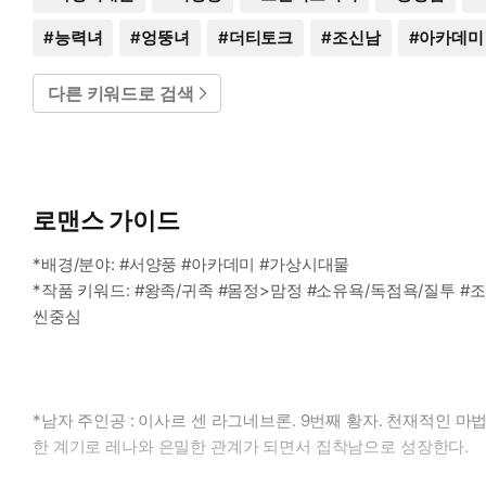
#
능력녀
#
엉뚱녀
#
더티토크
#
조신남
#
아카데미
다른 키워드로 검색
로맨스 가이드
*배경/분야: #서양풍 #아카데미 #가상시대물
*작품 키워드: #왕족/귀족 #몸정>맘정 #소유욕/독점욕/질투 #
씬중심
*남자 주인공 : 이사르 센 라그네브론. 9번째 황자. 천재적인 
한 계기로 레나와 은밀한 관계가 되면서 집착남으로 성장한다.