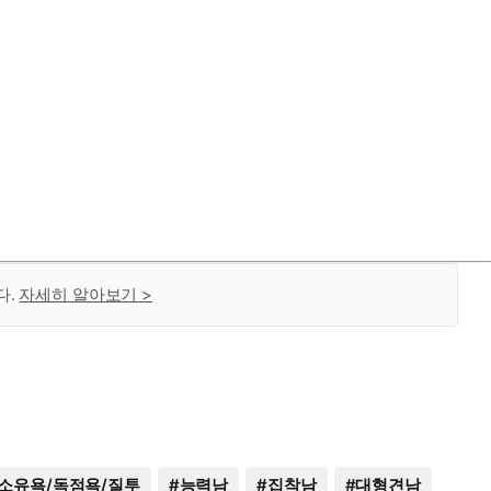
다.
자세히 알아보기 >
소유욕/독점욕/질투
#
능력남
#
집착남
#
대형견남