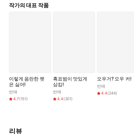
이사르가 저도 모르게 마른침을 꼴깍 삼켰다.
작가의 대표 작품
침착해야 했다. 침착해야…….
그러나 이내 레나와 시선이 마주쳤을 때.
“흐윽, 여기… 여기 잔뜩 짓눌러 줘. 응? 떼 줘, 없애 줘…… 제발, 응
그리고 그녀의 속옷 안에서 움찔거리는 슬라임 '펫'을 발견한 순간
“흐읏, 앗, 아앗, 잠깐, 흣, 아… 거기는…!”
이렇게 음란한 펫
흑표범이 맛있게
오우거? 오우 커!
단단한 손끝이 음란한 다리 사이를 홀린 듯 짓눌렀다.
은 싫어!
삼킴!
반애
반애
반애
4.4
(
244
)
4.7
(
151
)
4.4
(
301
)
리뷰