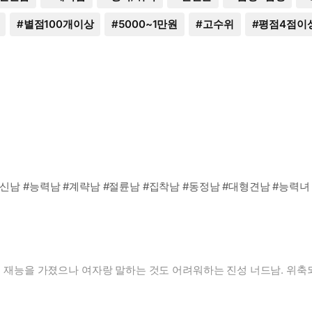
#
별점100개이상
#
5000~1만원
#
고수위
#
평점4점이
조신남 #능력남 #계략남 #절륜남 #집착남 #동정남 #대형견남 #능력녀
마법 재능을 가졌으나 여자랑 말하는 것도 어려워하는 진성 너드남. 위