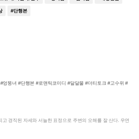
상
#
단행본
 #엉뚱녀 #단행본 #로맨틱코미디 #달달물 #더티토크 #고수위 #
축되고 경직된 자세와 서늘한 표정으로 주변의 오해를 잘 산다. 우연