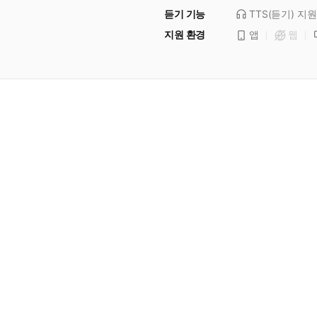
듣기 기능
TTS(듣기)
지원
지원 환경
앱
웹