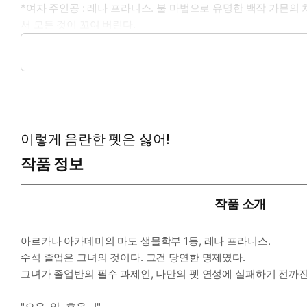
*여자 주인공 : 레나 프라니스. 불 마법으로 유명한 백작 가문의
서 모든 것이 꼬여 버린다.
*이럴 때 보세요: '음란한 펫'과 함께하는 엉망진창 아카데미 달
*공감 글귀:
이렇게 음란한 펫은 싫어!
한 가지 깨달은 건, 이사르도 제정신은 아니었다.
"…. 사심 없이 빨아 볼게. 응?”
작품 정보
레나의 다리 사이로 얼굴을 묻은 그가 나른하게 숨을 들이마셨다
작품 소개
아르카나 아카데미의 마도 생물학부 1등, 레나 프라니스.
수석 졸업은 그녀의 것이다. 그건 당연한 명제였다.
그녀가 졸업반의 필수 과제인, 나만의 펫 연성에 실패하기 전까진
"으응, 앗, 흐윽...!"