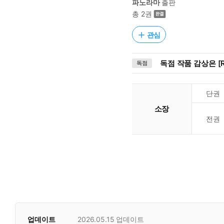
파노라마
출판
총 2권
관심
독점 작품 감상은 [R
독점
단권
소장
전권
업데이트
2026.05.15
업데이트