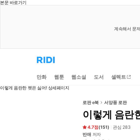
본문 바로가기
계속해서 문제
리
디
홈
으
만화
웹툰
웹소설
도서
셀렉트
로
이
이렇게 음란한 펫은 싫어! 상세페이지
동
로판 e북
서양풍 로판
이렇게 음란한
4.7
(
151
)
관심
283
반애
저자