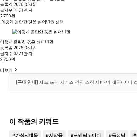
등록일
2026.05.15
글자수
약 7.1만 자
2,700
원
이렇게 음란한 펫은 싫어! 1권 선택
이렇게 음란한 펫은 싫어! 1권
등록일
2026.05.17
글자수
약 7.1만 자
2,700
원
더보기
[구매 안내]
세트 또는 시리즈 전권 소장 시(대여 제외) 이미
이 작품의 키워드
#
가상시대물
#
서양풍
#
로맨틱코미디
#
동정남
#