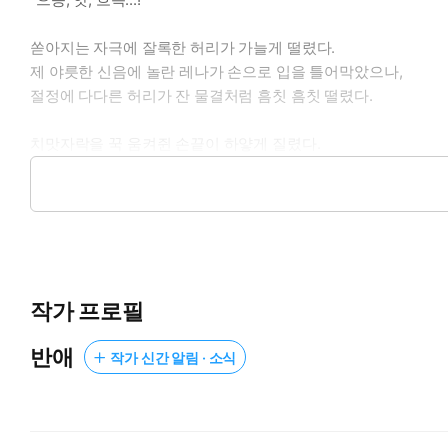
쏟아지는 자극에 잘록한 허리가 가늘게 떨렸다.
제 야릇한 신음에 놀란 레나가 손으로 입을 틀어막았으나,
절정에 다다른 허리가 잔 물결처럼 흠칫 흠칫 떨렸다.
치맛자락을 꾹 움켜쥔 손끝이 하얗게 질렸다.
그 안에는 누구에게도 말하지 못할,
아주 은밀하고도 비밀스러운 ‘펫’이 오늘도 열심히 움직이고 있었
* * *
작가 프로필
뜨거운 숨결이 이사르의 목덜미에 닿았다.
반애
작가 신간 알림 · 소식
귓가에 쏟아지는 달뜬 신음에 그녀를 끌어안은 팔이 경직되었다.
“레, 레나 잠깐만….”