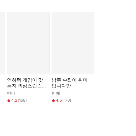
?”
.
역하렘 게임이 맞
남주 수집이 취미
는지 의심스럽습니
입니다만
다
반애
반애
4.2
(
158
)
4.5
(
170
)