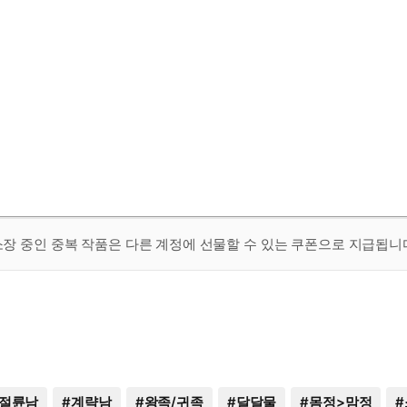
 소장 중인 중복 작품은 다른 계정에 선물할 수 있는 쿠폰으로 지급됩니
절륜남
#
계략남
#
왕족/귀족
#
달달물
#
몸정>맘정
#