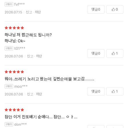
“서운하네.”
fvf***
댓글
0
0
“뭐…?”
2026.07.15
신고
차단
“오빠 자지인 줄도 모르고 좋다고 앙앙거릴 때는 언제고.”
“개새끼.”
“후, 여동생 보지가 이렇게 쫀득할 줄 알았으면 진작 따먹을걸.”
하나님 저 짭근해도 됩니까?
하나님: Ok~
유연의 유순한 눈꼬리에 가련한 눈물방울이 맺혔다. 태건의 눈에 음
t01***
험한 빛이 서렸다.
댓글
0
1
2026.07.06
신고
차단
“우니까 꼴리네.”
“읍….”
“더 울어봐.”
뭐야..쓰레기 노리고 왔는데 깊찐순애물 보고감.........
moo***
유연의 몸 안에서 커진 좆이 먹이를 삼키는 구렁이처럼 꿀렁거렸다.
댓글
0
1
2026.07.06
신고
차단
자궁구를 뚫고 들어오듯 폭압적인 말뚝질에 눈동자가 말려 올라가
고 꼬부라진 혀가 경련이라도 온 듯 바들거렸다.
그녀가 마지막 정신을 부여잡고 애원하듯 외쳤다.
잠만 이거 진또배기 순애다... 잠만... ㅇ ㅏ...
“아, 안 돼…. 싫어, 빼, 제발, 안에는 싸지, 흣, 마….”
don***