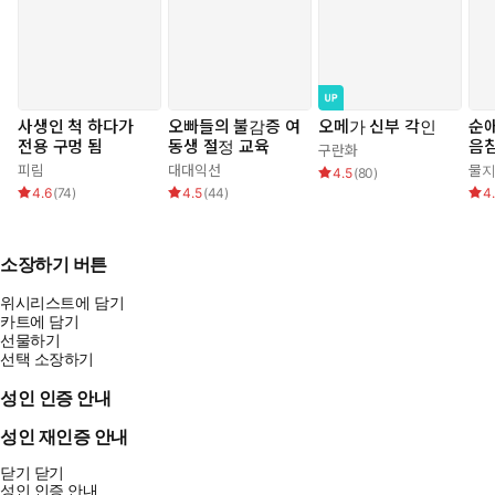
사생인 척 하다가
오빠들의 불감증 여
오메가 신부 각인
순
전용 구멍 됨
동생 절정 교육
음침
구란화
피림
대대익선
물
4.5
(
80
)
4.6
(
74
)
4.5
(
44
)
4
소장하기 버튼
위시리스트에 담기
카트에 담기
선물하기
선택 소장하기
성인 인증 안내
성인 재인증 안내
닫기
닫기
성인 인증 안내