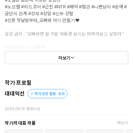
#노모럴 #하드코어 #근친 #NTR #배덕 #혐관 #나쁜남자 #순애 #
금단의 관계 #강제 #강압 #신부 강탈
#신혼 첫날밤부터_오빠와 아기 만들기♥
공감 글귀 : “오빠라면 잘 키운 여동생 보지는 따먹어보고 싶잖아.”
*남자주인공 : 장태건
유연의 의붓오빠. 오른팔과 등판에 검은 용 문신이 있어 유연은 그를
더보기
한낱 양아치 취급하지만 뒷세계의 거물이다. 빼어난 얼굴과 대단한
몸을 가졌으나 사이코 변태 같은 언행 때문에 유연과 사이가 나쁘
다.
어린 시절 유연을 보고 첫눈에 반했다.
작가 프로필
대대익선
작가 신간 알림 · 소식
*여자주인공 : 장유연
태건의 의붓여동생. 어린 시절 태건을 짝사랑했지만 사이코 같은
본성에 환멸을 느껴 금세 앙숙이 됐다.
2025.09.15
업데이트
정략 결혼한 남편이 무정자증이다. 그녀의 남편은 아이를 가져야 재
산을 물려받을 수 있기에 유연에게 초대남의 씨를 받을 것을 강요한
작가의 대표 작품
더보기
다.