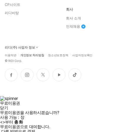
CP사이트
회사
리디바탕
회사 소개
인재채용
리디(주) 사업자 정보
이용약관
개인정보 처리방침
청소년보호정책
사업자정보확인
©
RIDI Corp.
페
인
트
유
틱
이
스
위
튜
톡
스
타
터
브
북
그
램
무료이용권
닫기
무료이용권을 사용하시겠습니까?
사용 가능 :
장
<
>부터
총
화
무료이용권으로 대여합니다.
다른 방법으로 결제