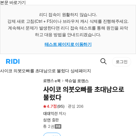
본문 바로가기
인
스
리디 접속이 원활하지 않습니다.
턴
강제 새로 고침(Ctrl + F5)이나 브라우저 캐시 삭제를 진행해주세요.
트
검
계속해서 문제가 발생한다면 리디 접속 테스트를 통해 원인을 파악
색
하고 대응 방법을 안내드리겠습니다.
테스트 페이지로 이동하기
검
리
로그인
색
디
사이코 의붓오빠를 초대남으로 불렀다 상세페이지
홈
으
로
로맨스 e북
섹슈얼 로맨스
이
사이코 의붓오빠를 초대남으로
동
불렀다
4.7
(
95
)
관심
206
대대익선
저자
심연
출판
총 2권