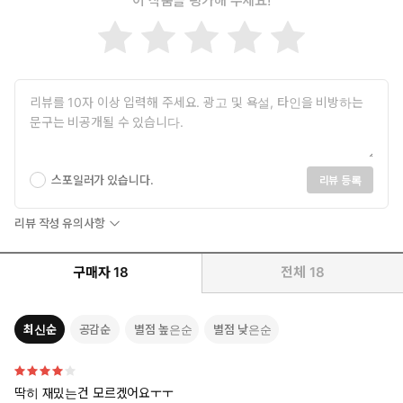
‘아, 안 돼….’
이 작품을 평가해 주세요!
처녀인 그녀를 수치스럽게 범하고 자궁 가득 정액을 싸지른 사내
가 그녀의 의붓오빠였을 줄이야.
그녀가 경멸하고, 혐오하고, 끔찍하게 싫어하는, 사이코, 변태, 미친
놈, 문란한 개새끼….
장태건.
스포일러가 있습니다.
리뷰 등록
그가 그녀의 위에서 정신없이 허리를 흔들고 있었다. 짐승처럼 수치
도 모른 채 쾌락에 미쳐 헐떡이며.
리뷰 작성 유의사항
***
구매자
18
전체
18
“빼라고, 이 미… 미친놈아.”
최신순
공감순
별점 높은순
별점 낮은순
유연이 겁먹은 숨을 삼키며 힘 빠진 팔로 그의 가슴을 마구잡이로
밀고 할퀴었다.
하지만 유연이 아무리 저항해도 태건의 몸은 꿈적조차 하지 않았다.
딱히 재밌는건 모르겠어요ㅜㅜ