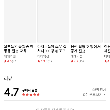
[작품 소개글]
결혼 첫날밤.
유연은 침대에 누워 남편이 아닌 다른 남자를 기다리고 있다.
“난 무정자증이에요. 그러니 유연 씨가 다른 남자의 씨를 받아 아
이를 낳아줬으면 합니다. 아이를 낳아야 부모님의 재산을 물려받
오빠들의 불감증 여
아저씨들의 스무 살
음란 촬영 현장에서
여
을 수 있으니까요.”
동생 절정 교육
처녀 XX 강제 조교
공개 절정
제
대대익선
대대익선
대대익선
대대
정략 결혼한 남편의 파렴치한 요구를 거절하지 못해서였다.
4.5
(
44
)
4.3
(
151
)
4.2
(
107
)
4
“눈을 가려주세요. 그 남자의 얼굴까지 보고 싶진 않으니까.”
“안대가 없으니 넥타이로 눈 가릴게요. 괜찮죠?”
리뷰
유연은 고개를 끄덕였다.
4.7
95
명 평가
구매자 별점
어차피 좋아하는 남자에게 안길 수 없다면 어떤 남자든 상관없었다.
별점 분포 보기
분명 그렇다고 생각했는데….