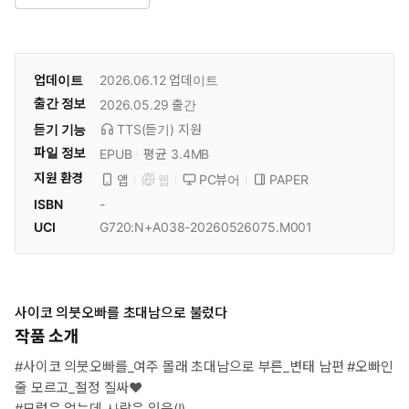
업데이트
2026.06.12
업데이트
출간 정보
2026.05.29
출간
듣기 기능
TTS(듣기)
지원
파일 정보
EPUB
평균 3.4MB
지원 환경
PC뷰어
PAPER
앱
웹
ISBN
-
UCI
G720:N+A038-20260526075.M001
사이코 의붓오빠를 초대남으로 불렀다
작품 소개
#사이코 의붓오빠를_여주 몰래 초대남으로 부른_변태 남편 #오빠인
줄 모르고_절정 질싸♥
#모럴은 없는데 사랑은 있음(!)