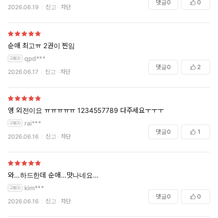
“싫어도 임신해야지. 오빠가 자궁에서 좆물 질질 흐르도록 아기
댓글
0
0
2026.06.19
신고
차단
즙 듬뿍 싸 줄게.”
태건은 자신이 싸지른 정액으로 허옇게 떡 진 좆기둥을 확인하고
는 입꼬리를 비스듬히 들어 올렸다.
순애 최고ㅠ 2권이 찐임
그가 벌겋게 달아오른 유연의 귓불을 깨물며 나직하게 속삭였다.
qpd***
댓글
0
2
2026.06.17
신고
차단
“유연아, 결혼 첫날밤부터 남편 대신 오빠한테 따먹히는 기분이 어
때?”
엥 외전이요 ㅠㅠㅠㅠㅠ 1234557789 다주세요ㅜㅜㅜ
유연은 수치심에 부르르 떨며 기운을 쥐어짜 그를 노려보았다. 마주
친 검은 눈이 빙긋 휘었다.
rai***
댓글
0
1
2026.06.16
신고
차단
“이러니까 내가 새신랑 같네.”
와…하드한데 순애…맛나네요…
kim***
댓글
0
0
2026.06.16
신고
차단