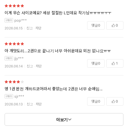
이게 무슨 사이코예요? 세상 절절한 L인데요 작가님ㅠㅠㅠㅠㅜㅜ
pop***
댓글
0
0
2026.06.15
신고
차단
아 개맛도리...2권으로 끝나기 너무 아쉬운데요 외전 없나요ㅠㅠ
jjy***
댓글
0
1
2026.06.14
신고
차단
엥 1권 완전 개하드코어라서 좋았는데 2권은 너무 순애임...
sjr***
댓글
0
0
2026.06.13
신고
차단
더보기