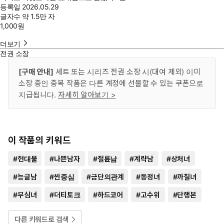
등록일
2026.05.29
글자수
약 1.5만 자
1,000
원
더보기
전권 소장
[구매 안내]
세트 또는 시리즈 전권 소장 시(대여 제외) 이미
소장 중인 중복 작품은 다른 계정에 선물할 수 있는 쿠폰으로
지급됩니다.
자세히 알아보기 >
이 작품의 키워드
#
현대물
#
나쁜남자
#
절륜남
#
계략남
#
상처녀
#
능글남
#
씬중심
#
금단의관계
#
동정녀
#
까칠녀
#
무심녀
#
더티토크
#
하드코어
#
고수위
#
단행본
다른 키워드로 검색