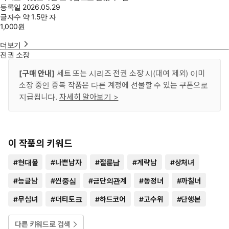
등록일
2026.05.29
글자수
약 1.5만 자
1,000
원
더보기
전권 소장
[구매 안내]
세트 또는 시리즈 전권 소장 시(대여 제외) 이미
소장 중인 중복 작품은 다른 계정에 선물할 수 있는 쿠폰으로
지급됩니다.
자세히 알아보기 >
이 작품의 키워드
#
현대물
#
나쁜남자
#
절륜남
#
계략남
#
상처녀
#
능글남
#
씬중심
#
금단의관계
#
동정녀
#
까칠녀
#
무심녀
#
더티토크
#
하드코어
#
고수위
#
단행본
다른 키워드로 검색