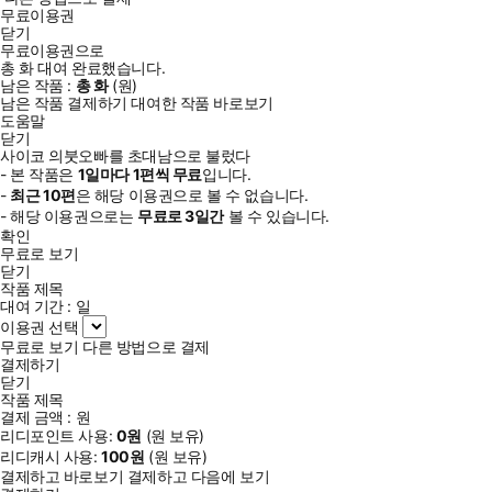
무료이용권
닫기
무료이용권으로
총
화
대여 완료했습니다.
남은 작품 :
총
화
(
원)
남은 작품 결제하기
대여한 작품 바로보기
도움말
닫기
사이코 의붓오빠를 초대남으로 불렀다
- 본 작품은
1일
마다
1
편씩 무료
입니다.
-
최근
10편
은 해당 이용권으로 볼 수 없습니다.
- 해당 이용권으로는
무료로
3일
간
볼 수 있습니다.
확인
무료로 보기
닫기
작품 제목
대여 기간 :
일
이용권 선택
무료로 보기
다른 방법으로 결제
결제하기
닫기
작품 제목
결제 금액 :
원
리디포인트 사용:
0
원
(
원 보유)
리디캐시 사용:
100
원
(
원 보유)
결제하고 바로보기
결제하고 다음에 보기