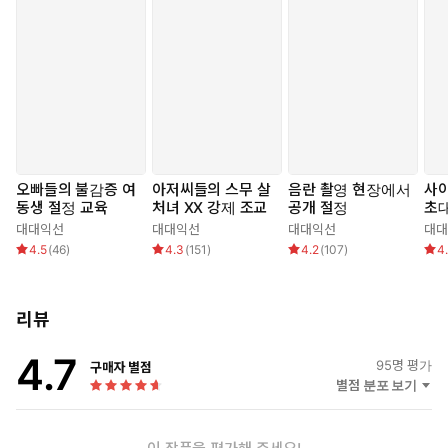
[작품 소개글]
결혼 첫날밤.
유연은 침대에 누워 남편이 아닌 다른 남자를 기다리고 있다.
“난 무정자증이에요. 그러니 유연 씨가 다른 남자의 씨를 받아 아
이를 낳아줬으면 합니다. 아이를 낳아야 부모님의 재산을 물려받
오빠들의 불감증 여
아저씨들의 스무 살
음란 촬영 현장에서
사
을 수 있으니까요.”
동생 절정 교육
처녀 XX 강제 조교
공개 절정
초
대대익선
대대익선
대대익선
대대
정략 결혼한 남편의 파렴치한 요구를 거절하지 못해서였다.
4.5
(
46
)
4.3
(
151
)
4.2
(
107
)
4
“눈을 가려주세요. 그 남자의 얼굴까지 보고 싶진 않으니까.”
“안대가 없으니 넥타이로 눈 가릴게요. 괜찮죠?”
리뷰
유연은 고개를 끄덕였다.
4.7
95
명 평가
구매자 별점
어차피 좋아하는 남자에게 안길 수 없다면 어떤 남자든 상관없었다.
별점 분포 보기
분명 그렇다고 생각했는데….