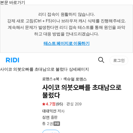
본문 바로가기
인
스
리디 접속이 원활하지 않습니다.
턴
강제 새로 고침(Ctrl + F5)이나 브라우저 캐시 삭제를 진행해주세요.
트
검
계속해서 문제가 발생한다면 리디 접속 테스트를 통해 원인을 파악
색
하고 대응 방법을 안내드리겠습니다.
테스트 페이지로 이동하기
검
리
로그인
색
디
사이코 의붓오빠를 초대남으로 불렀다 상세페이지
홈
으
로
로맨스 e북
섹슈얼 로맨스
이
사이코 의붓오빠를 초대남으로
동
불렀다
4.7
(
95
)
관심
209
대대익선
저자
심연
출판
총 2권