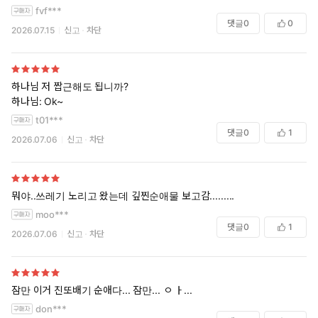
“서운하네.”
fvf***
댓글
0
0
“뭐…?”
2026.07.15
신고
차단
“오빠 자지인 줄도 모르고 좋다고 앙앙거릴 때는 언제고.”
“개새끼.”
“후, 여동생 보지가 이렇게 쫀득할 줄 알았으면 진작 따먹을걸.”
하나님 저 짭근해도 됩니까?
하나님: Ok~
유연의 유순한 눈꼬리에 가련한 눈물방울이 맺혔다. 태건의 눈에 음
t01***
험한 빛이 서렸다.
댓글
0
1
2026.07.06
신고
차단
“우니까 꼴리네.”
“읍….”
“더 울어봐.”
뭐야..쓰레기 노리고 왔는데 깊찐순애물 보고감.........
moo***
유연의 몸 안에서 커진 좆이 먹이를 삼키는 구렁이처럼 꿀렁거렸다.
댓글
0
1
2026.07.06
신고
차단
자궁구를 뚫고 들어오듯 폭압적인 말뚝질에 눈동자가 말려 올라가
고 꼬부라진 혀가 경련이라도 온 듯 바들거렸다.
그녀가 마지막 정신을 부여잡고 애원하듯 외쳤다.
잠만 이거 진또배기 순애다... 잠만... ㅇ ㅏ...
“아, 안 돼…. 싫어, 빼, 제발, 안에는 싸지, 흣, 마….”
don***