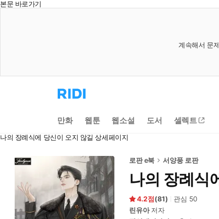
본문 바로가기
계속해서 문제
리
디
홈
으
만화
웹툰
웹소설
도서
셀렉트
로
이
나의 장례식에 당신이 오지 않길 상세페이지
동
로판 e북
서양풍 로판
나의 장례식에
4.2
(
81
)
관심
50
린유아
저자