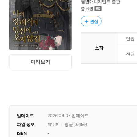
필연매니지먼트
출판
총 6권
관심
단권
소장
전권
미리보기
업데이트
2026.06.07
업데이트
파일 정보
평균 0.6MB
EPUB
ISBN
-