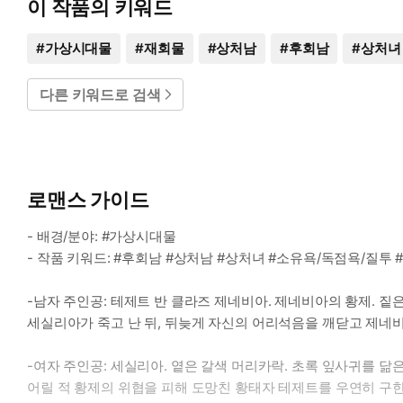
이 작품의 키워드
#
가상시대물
#
재회물
#
상처남
#
후회남
#
상처녀
다른 키워드로 검색
로맨스 가이드
- 배경/분야: #가상시대물
- 작품 키워드: #후회남 #상처남 #상처녀 #소유욕/독점욕/질투
-남자 주인공: 테제트 반 클라즈 제네비아. 제네비아의 황제. 
세실리아가 죽고 난 뒤, 뒤늦게 자신의 어리석음을 깨닫고 제네비
-여자 주인공: 세실리아. 옅은 갈색 머리카락. 초록 잎사귀를 닮은
어릴 적 황제의 위협을 피해 도망친 황태자 테제트를 우연히 구한