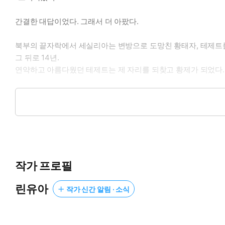
간결한 대답이었다. 그래서 더 아팠다.
북부의 끝자락에서 세실리아는 변방으로 도망친 황태자, 테제트를
그 뒤로 14년.
연약하고 아름다웠던 테제트는 제 자리를 되찾고 황제가 되었다.
그리고 세실리아는 깨달았다.
“그녀가 황후로서 지금 내게 줄 수 있는 것이 있나?”
천민 출신인 자신은 그의 온전한 짝이 될 수 없음을.
그 곁을 지킬 수만 있다면 그래도 좋았지만….
작가 프로필
“…길어야 3개월입니다.”
린유아
작가 신간 알림 · 소식
신은 그것마저도 허락하지 않았다.
결국 세실리아는 돌아오지 않는 연인을 기다리며 홀로 눈을 감았