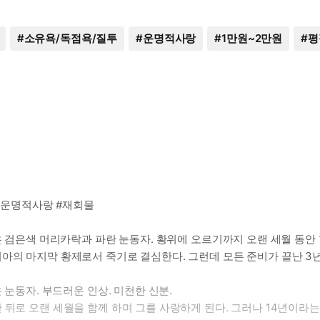
#
소유욕/독점욕/질투
#
운명적사랑
#
1만원~2만원
#
평
 #운명적사랑 #재회물
짙은 검은색 머리카락과 파란 눈동자. 황위에 오르기까지 오랜 세월 동
아의 마지막 황제로서 죽기로 결심한다. 그런데 모든 준비가 끝난 3년
 눈동자. 부드러운 인상. 미천한 신분.
 뒤로 오랜 세월을 함께 하며 그를 사랑하게 된다. 그러나 14년이라