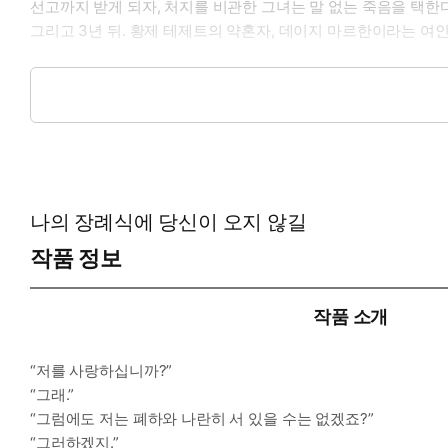
선고까지 받게 되자, 처지를 비관한 그녀는 말 없는 죽음을 택한다
그리고 3년 뒤. 황제 테제트의 약혼자, 데이지 마르한이라는 여인
-이럴 때 보세요: 냉정 남주가 시한부 여주 앞에서 후회로 무너지
-공감 글귀:
늦었다. 결국, 늦고 말았다.
테제트가 자꾸만 떨어지는 세실리아의 손을 자신 쪽으로 끌어당
나의 장례식에 당신이 오지 않길
“세실, 세실 제발, 나한테, 나한테 이러지 마……. 나는, 나는 한 
작품 정보
헛구역질이라도 하는 것처럼 테제트의 어깨가 크게 들썩였다.
작품 소개
“아, 아……!”
“저를 사랑하십니까?”
슬픔이 그의 온몸을 갈기갈기 찢으며 흘러나왔다.
“그래.”
“그럼에도 저는 폐하와 나란히 서 있을 수는 없겠죠?”
“그러하겠지.”