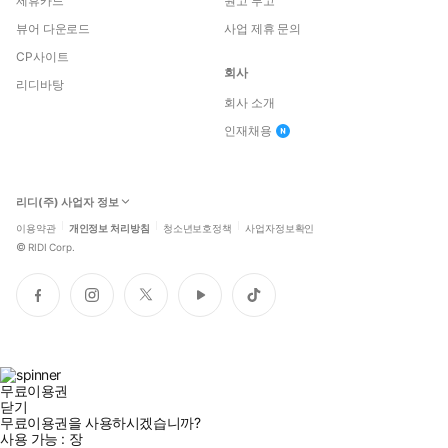
제휴카드
원고 투고
뷰어 다운로드
사업 제휴 문의
CP사이트
회사
리디바탕
회사 소개
인재채용
리디(주) 사업자 정보
이용약관
개인정보 처리방침
청소년보호정책
사업자정보확인
©
RIDI Corp.
페
인
트
유
틱
이
스
위
튜
톡
스
타
터
브
북
그
램
무료이용권
닫기
무료이용권을 사용하시겠습니까?
사용 가능 :
장