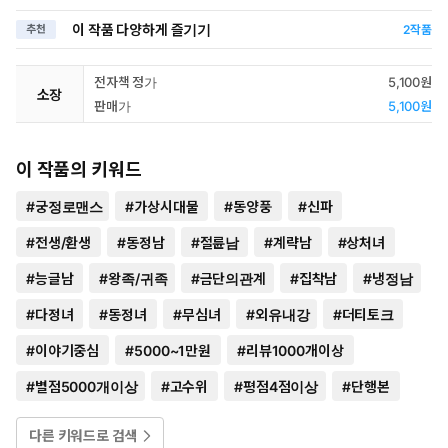
이 작품 다양하게 즐기기
추천
2
작품
전자책 정가
5,100원
소장
판매가
5,100원
이 작품의 키워드
#
궁정로맨스
#
가상시대물
#
동양풍
#
신파
#
전생/환생
#
동정남
#
절륜남
#
계략남
#
상처녀
#
능글남
#
왕족/귀족
#
금단의관계
#
집착남
#
냉정남
#
다정녀
#
동정녀
#
무심녀
#
외유내강
#
더티토크
#
이야기중심
#
5000~1만원
#
리뷰1000개이상
#
별점5000개이상
#
고수위
#
평점4점이상
#
단행본
다른 키워드로 검색