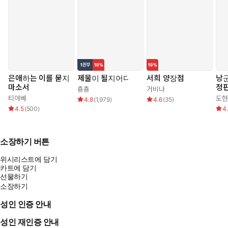
은애하는 이를 묻지
제물이 될지어다
서희 양장점
낭군
마소서
정판
춈춈
거비나
티야베
도현
4.8
(
1,979
)
4.6
(
35
)
4.5
(
500
)
4
소장하기 버튼
위시리스트에 담기
카트에 담기
선물하기
소장하기
성인 인증 안내
성인 재인증 안내