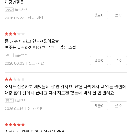
재탕안할듯
bes***
댓글
0
0
2026.06.27
신고
차단
좀..사랑이라고 안느껴졌어요ㅠ
여주는 불쌍하기만하고 남주는 없는 소설
miy***
댓글
0
0
2026.06.03
신고
차단
소재도 신선하고 재밌는데 잘 안 읽혀요. 앉은 자리에서 다 읽는 편인데
대충 훑어 읽어서 끝내고 다시 재도전 했는데 역시 잘 안 읽혀요.
kci***
댓글
0
0
2026.04.16
신고
차단
초반부터 와와 재밌다 외치며 봤네요