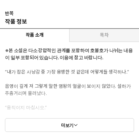
“스무 살이 지나도, 10년이 더 지난다 해도 그대는 여기서 나가지 못
합니다.”
반쪽
그걸 결정할 수 있는 건 황제뿐이었다. 정말 그의 말대로 될까 봐 숨
작품 정보
도 제대로 쉬어지지 않는다.
“글쎄. 그거야 두고 보면 알 일. 그러니 내게 익숙해지는 게 좋을
작품 소개
목차
겁니다.”
이런 무도한 일들이 앞으로도 계속 벌어질 테니.
※본 소설은 다소 강압적인 관계를 포함하여 호불호가 나뉘는 내용
이 일부 포함되어 있습니다. 이용에 참고 바랍니다.
“내가 잡은 사냥감 중 가장 용맹한 것 같은데 어떻게들 생각하나.”
음영이 깊게 져 그렇게 말한 염왕의 얼굴이 보이지 않았다. 설하가
주춤거리며 물러났다.
“움직이지 마십시오.”
등 뒤로 목책이 닿았다. 어디에도 도망갈 곳은 없었다.
더보기
“쯧, 얼굴에서 온통 피비린내가 나시겠습니다.”