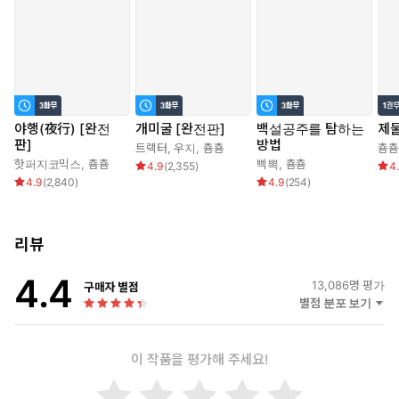
“누구를?”
둘 중 누구를 살려 줄까 하는 다정한 물음이었다.
거짓말. 둘 다 죽일 거면서. 황제와 똑같다. 가끔 신물이 나도록 다정
하게 대해 주며 피어난 희망을 짓밟는 황제와 놀랍도록 이 사내는 닮
아 있었다.
야행(夜行) [완전
개미굴 [완전판]
백설공주를 탐하는
제
판]
방법
“그대가 살고 싶다고 하세요. 그럼 눈감아 드릴 테니.”
트랙터
,
우지
,
춈춈
춈춈
핫퍼지코믹스
,
춈춈
삑뽁
,
춈춈
4.9
(
2,355
)
4
4.9
(
2,840
)
4.9
(
254
)
숨 막히게 달콤한 유혹에 그녀의 얼굴이 일그러졌다.
얼굴의 반쪽, 화상을 입은 곳은 더 끔찍하게 일그러졌으나 사내에
겐 아무런 상관도 없는지 오히려 얼굴을 더 가까이 마주 댔다.
리뷰
4.4
13,086
명 평가
구매자 별점
별점 분포 보기
이 작품을 평가해 주세요!