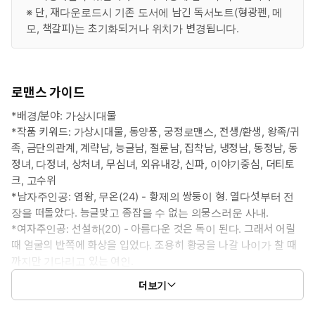
※ 단, 재다운로드시 기존 도서에 남긴 독서노트(형광펜, 메
모, 책갈피)는 초기화되거나 위치가 변경됩니다.
로맨스 가이드
*배경/분야: 가상시대물
*작품 키워드: 가상시대물, 동양풍, 궁정로맨스, 전생/환생, 왕족/귀
족, 금단의관계, 계략남, 능글남, 절륜남, 집착남, 냉정남, 동정남, 동
정녀, 다정녀, 상처녀, 무심녀, 외유내강, 신파, 이야기중심, 더티토
크, 고수위
*남자주인공: 염왕, 무온(24) - 황제의 쌍둥이 형. 열다섯부터 전
장을 떠돌았다. 능글맞고 종잡을 수 없는 의뭉스러운 사내.
*여자주인공: 선설하(20) - 아름다운 것은 독이 된다. 그래서 어릴
때 얼굴의 반쪽에 화상을 입었다. 조용히 황궁을 나갈 나이가 찰 때
까지만 기다리고 있는 여인.
*이럴 때 보세요: 시련을 딛고 이겨내는 진한 사랑이야기가 필요할
더보기
때
*공감 글귀: