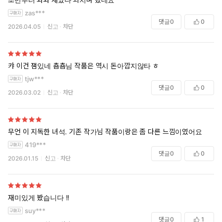
zas***
댓글
0
0
2026.04.05
신고
차단
캬 이건 잼있네 춈춈님 작품은 역시 돈아깝지않타 ㅎ
tjw***
댓글
0
0
2026.03.02
신고
차단
무언 이 지독한 녀석. 기존 작가님 작품이랑은 좀 다른 느낌이였어요
419***
댓글
0
0
2026.01.15
신고
차단
재미있게 봤습니다 !!
suy***
댓글
0
1