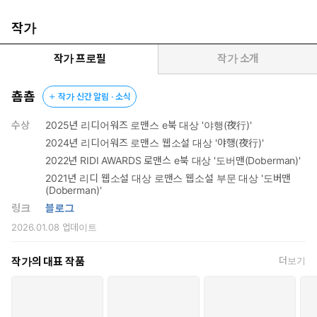
말에서 풀쩍 뛰어내린 이가 그녀를 향해 걸어오기 시작했다. 마치
작가
거대한 검은 그림자가 해하려 다가오는 것처럼 위압적으로 보여
비명을 내지르고 싶어졌다. 갑옷이 부딪치는 쇳소리와 함께 눈앞
작가 프로필
작가 소개
까지 온 사내를 설하는 감히 올려다보지도 못했다.
춈춈
작가 신간 알림 · 소식
“그 고기 한 덩이가 그리 중하십니까.”
수상
2025년 리디어워즈 로맨스 e북 대상 '야행(夜行)'
품에 꽉 움켜쥐고 있는 고깃덩이를 남자가 가져갔다. 아무렇게나
2024년 리디어워즈 로맨스 웹소설 대상 '야행(夜行)'
바닥에 던져진 고기 한 덩이가 마치 자신처럼 보였다. 누구라도
2022년 RIDI AWARDS 로맨스 e북 대상 '도버맨(Doberman)'
조롱하고 짓밟을 수 있는 존재.
2021년 리디 웹소설 대상 로맨스 웹소설 부문 대상 '도버맨
(Doberman)'
“그러고 보니 그때보다 더 상하신 것도 같고.”
링크
블로그
2026.01.08
업데이트
사내의 손이 설하의 턱을 들어 올렸다. 그의 얼굴이 가까이 다가온
것은 자신의 눈높이에 맞춰 허리를 숙였기 때문이다. 사르르, 반으로
작가의 대표 작품
더보기
묶여 있는 긴 사내의 머리칼이 그녀의 얼굴 옆으로 쏟아졌다.
“살려… 주세요.”