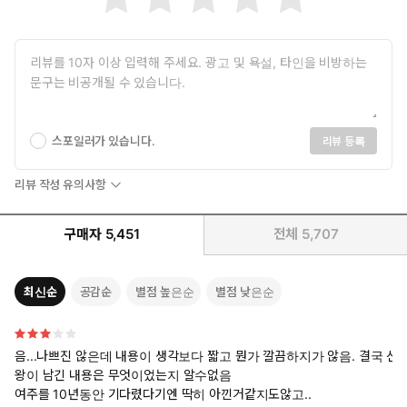
스포일러가 있습니다.
리뷰 등록
리뷰 작성 유의사항
구매자
5,451
전체
5,707
최신순
공감순
별점 높은순
별점 낮은순
음...나쁘진 않은데 내용이 생각보다 짧고 뭔가 깔끔하지가 않음. 결국 선
왕이 남긴 내용은 무엇이었는지 알수없음
여주를 10년동안 기다렸다기엔 딱히 아낀거같지도않고..