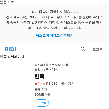
본문 바로가기
인
스
리디 접속이 원활하지 않습니다.
턴
강제 새로 고침(Ctrl + F5)이나 브라우저 캐시 삭제를 진행해주세요.
트
검
계속해서 문제가 발생한다면 리디 접속 테스트를 통해 원인을 파악
색
하고 대응 방법을 안내드리겠습니다.
테스트 페이지로 이동하기
검
리
로그인
색
디
반쪽 상세페이지
홈
으
로
로맨스 e북
역사/시대물
이
로맨스 e북
19+
동
반쪽
4.4
(
13,086
)
관심
737
춈춈
저자
SOME
출판
관심