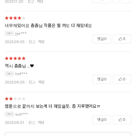
2025.11.30
신고
차단
너무재밌어요 춈춈님 작품은 뭘 까도 다 재밌네요
jye***
댓글
0
0
2025.09.05
신고
차단
역시 춈춈님 ..♥
tmf***
댓글
0
0
2025.09.05
신고
차단
웹툰으로 끝까지 보는게 더 재밌을듯. 좀 지루했어요ㅠ
suh***
댓글
0
0
2025.09.01
신고
차단