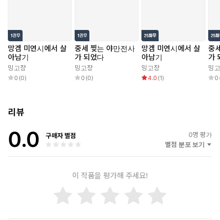
망겜 미연시에서 살
중세 찢는 야만전사
망겜 미연시에서 살
중
아남기
가 되었다
아남기
가
밍고쟝
밍고쟝
밍고쟝
밍
0
(
0
)
0
(
0
)
4.0
(
1
)
0
리뷰
0.0
0
명 평가
구매자 별점
별점 분포 보기
이 작품을 평가해 주세요!