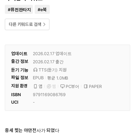
#
퓨전판타지
#
e북
다른 키워드로 검색
업데이트
2026.02.17
업데이트
출간 정보
2026.02.17
출간
듣기 기능
TTS(듣기)
지원
파일 정보
EPUB
평균 1.0MB
지원 환경
PC뷰어
PAPER
앱
웹
ISBN
9791169086769
UCI
-
중세 찢는 야만전사가 되었다