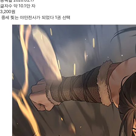
글자수
약 10.1만 자
3,200
원
중세 찢는 야만전사가 되었다 1권 선택