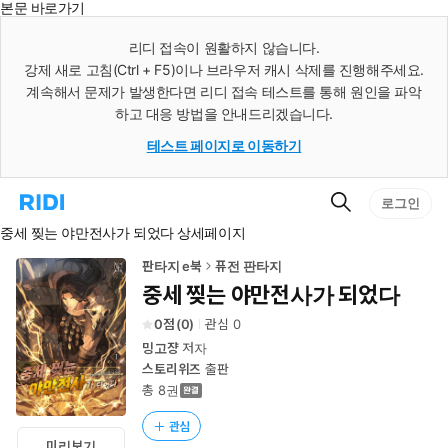
본문 바로가기
인
스
리디 접속이 원활하지 않습니다.
턴
강제 새로 고침(Ctrl + F5)이나 브라우저 캐시 삭제를 진행해주세요.
트
검
계속해서 문제가 발생한다면 리디 접속 테스트를 통해 원인을 파악
색
하고 대응 방법을 안내드리겠습니다.
테스트 페이지로 이동하기
검
리
로그인
색
디
중세 찢는 야만전사가 되었다 상세페이지
홈
으
로
판타지 e북
퓨전 판타지
이
중세 찢는 야만전사가 되었다
동
0
(
0
)
관심
0
밍고쟝
저자
스토리위즈
출판
총 8권
관심
미리보기