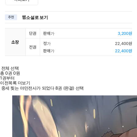
웹소설로 보기
추천
단권
판매가
3,200원
소장
정가
22,400원
전권
판매가
22,400원
전체 선택
총
0
권
0원
1권부터
이전목록 더보기
중세 찢는 야만전사가 되었다 8권 (완결) 선택