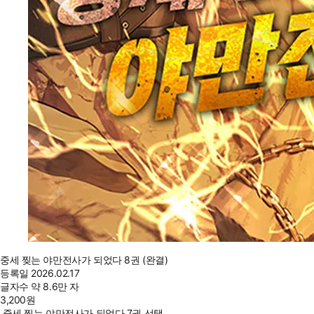
중세 찢는 야만전사가 되었다 8권 (완결)
등록일
2026.02.17
글자수
약 8.6만 자
3,200
원
중세 찢는 야만전사가 되었다 7권 선택