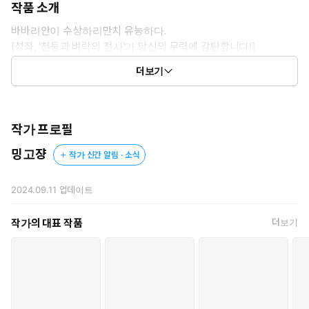
작품 소개
바바리안이 수상하리만치 유능하다.
[성좌, '천둥과 벼락의 전사'가 당신의 무력에 감탄합니다!]
[성좌, '몸통 잃은 상담가'가 당신의 문제 해결 방식에 눈을 부릅 뜹니
더보기
다.]
작가 프로필
밍고쟝
작가 신간 알림 · 소식
2024.09.11
업데이트
작가의 대표 작품
더보기