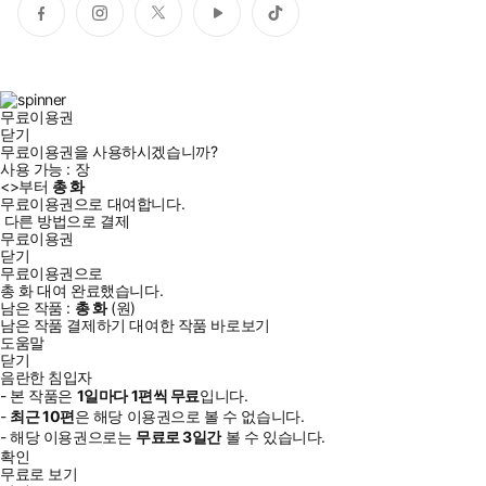
페
인
트
유
틱
이
스
위
튜
톡
스
타
터
브
북
그
램
무료이용권
닫기
무료이용권을 사용하시겠습니까?
사용 가능 :
장
<
>부터
총
화
무료이용권으로 대여합니다.
다른 방법으로 결제
무료이용권
닫기
무료이용권으로
총
화
대여 완료했습니다.
남은 작품 :
총
화
(
원)
남은 작품 결제하기
대여한 작품 바로보기
도움말
닫기
음란한 침입자
- 본 작품은
1일
마다
1
편씩 무료
입니다.
-
최근
10편
은 해당 이용권으로 볼 수 없습니다.
- 해당 이용권으로는
무료로
3일
간
볼 수 있습니다.
확인
무료로 보기