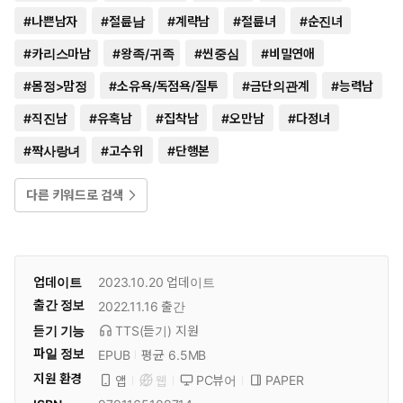
#
나쁜남자
#
절륜남
#
계략남
#
절륜녀
#
순진녀
#
카리스마남
#
왕족/귀족
#
씬중심
#
비밀연애
#
몸정>맘정
#
소유욕/독점욕/질투
#
금단의관계
#
능력남
#
직진남
#
유혹남
#
집착남
#
오만남
#
다정녀
#
짝사랑녀
#
고수위
#
단행본
다른 키워드로 검색
업데이트
2023.10.20
업데이트
출간 정보
2022.11.16
출간
듣기 기능
TTS(듣기)
지원
파일 정보
EPUB
평균 6.5MB
지원 환경
PC뷰어
PAPER
앱
웹