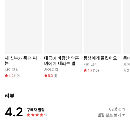
새 신부가 품은 씨
대공이 바람난 약혼
동생에게 들켰어요
몽
는
녀에게 내리는 벌
사이코킥
사이
사이코킥
사이코킥
4.7
(
10
)
0
4.2
(
19
)
5.0
(
1
)
리뷰
4.2
62
명 평가
구매자 별점
별점 분포 보기