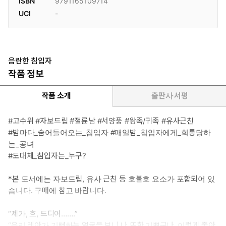
ISBN
9791165109714
UCI
-
음란한 침입자
작품 정보
작품 소개
출판사 서평
#고수위 #자보드립 #절륜남 #서양풍 #왕족/귀족 #유사근친
#밤마다_숨어들어오는_침입자 #매일밤_침입자에게_희롱당하
는_공녀
#도대체_침입자는_누구?
*본 도서에는 자보드립, 유사 근친 등 호불호 요소가 포함되어 있
습니다. 구매에 참고 바랍니다.
“제가, 흐, 드디어…….”
“우리 레아가 기뻐하는 얼굴을 보니 나 또한 기쁘구나. 이렇게 좋아