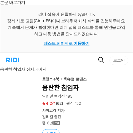
본문 바로가기
인
스
리디 접속이 원활하지 않습니다.
턴
강제 새로 고침(Ctrl + F5)이나 브라우저 캐시 삭제를 진행해주세요.
트
검
계속해서 문제가 발생한다면 리디 접속 테스트를 통해 원인을 파악
색
하고 대응 방법을 안내드리겠습니다.
테스트 페이지로 이동하기
검
리
로그인
색
디
음란한 침입자 상세페이지
홈
으
로
로맨스 e북
섹슈얼 로맨스
이
음란한 침입자
동
일리걸 컬렉션 195
4.2
(
62
)
관심
152
사이코킥
저자
일리걸
출판
총 6권