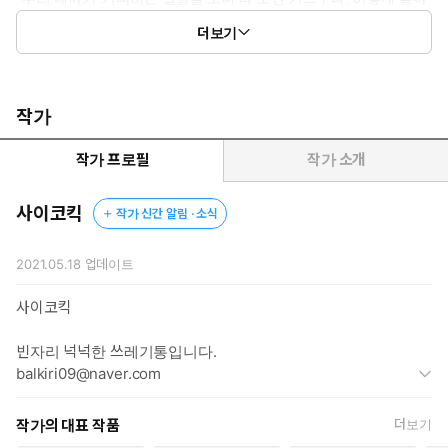
할 줄 알았다면 지금까지 참을 게 아니라 진작 우리 레아 보지에 내
더보기
좆을 채워 줄 걸 그랬어.”
제국 최고의 가문 중 하나인 르웰린 공작가의 심처.
비록 양녀이기는 하지만 집안의 모두에게 사랑받는 공녀 레아의 침
작가
실에
언젠가부터 밤마다 침입자가 숨어들기 시작했다.
작가 프로필
작가 소개
매일 밤, 손이 묶이고 눈이 가려진 채 무뢰한에게 희롱당하면서도
레아는 반항은커녕 어느새 사내의 애무에 길들여질 대로 길들여져
사이코킥
작가 신간 알림 · 소식
그가 끝까지 자신을 범해 주기를 바라게 되었다.
애초에 외부인 따위 감히 침입할 수 없는 공작 저,
2021.05.18
업데이트
그 침입자가 누군지 충분히 예상할 수 있었기에,
비록 입으로 소리 내어 고백할 수는 없지만 오랫동안 짝사랑해 온
사이코킥
그 사람이 분명했기에.
그러나 예기치 않게 황태자로부터 혼담이 들어오자
빈자리 넉넉한 쓰레기통입니다.
레아는 아버지이자 공작인 에단의 명령으로 공작가의 영지 중 하
balkiri09@naver.com
나인 페이루즈로 내려가게 되고,
비로소 오랫동안 자신의 침실에 숨어들어 온 음란한 침입자의 정체
작가의 대표 작품
더보기
를 알게 되는데…….