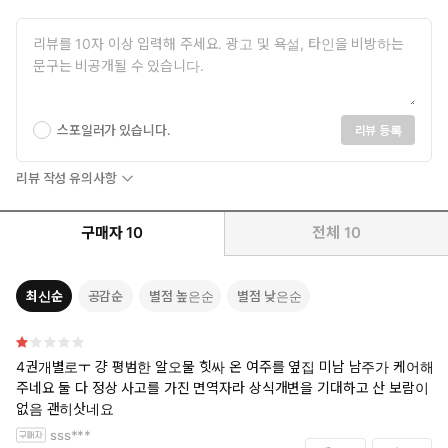
부사장이 보지를 빨아 주고,
부장이 보지 첫 개통을 시켜 주지는 않을 테니 말이다.
소민은 그게 이상하다는 생각을 하면서도
너무나 자연스럽게 치마를 올리고 팬티를 벗으며
즐겁게 직장 생활에 적응해 가는데…….
스포일러가 있습니다.
리뷰 등록
[3권 : 사회적 최면 3 - 오빠를 사랑하지만, 아빠에게 안기는 여동
생 편]
리뷰 작성 유의사항
#현대물 #고수위 #상식개변물 #최면(?)물 #절륜남 #동정녀
#아빠의_대물에_첫_경험을
구매자
10
전체
10
#우리_딸_보지_너무_사랑해
#오빠랑도_하고_싶어
최신순
공감순
별점 높은순
별점 낮은순
*본 도서에는 자보 드립, 유사 근친 등 호불호가 갈릴 수 있는 키워
드 및 묘사가 있습니다. 구매에 참고 부탁드립니다.
4권개별로ㅜ 걍 평범한 알오물 힛싸 온 여주를 옆집 미남 남주가 케어해
“하나야, 아빠가 우리 하나 보지 쑤시고 싶어서 미치겠어. 아빠가 집
주네요 둘 다 정상 사고를 가진 면역자라 상식개변을 기대하고 산 보람이
에 가자마자 하나 보지에 자지 박아도 될까?”
없음 괜히삿네요
sss***