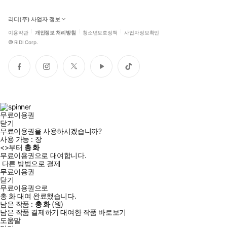
리디(주) 사업자 정보
이용약관
개인정보 처리방침
청소년보호정책
사업자정보확인
©
RIDI Corp.
페
인
트
유
틱
이
스
위
튜
톡
스
타
터
브
북
그
램
무료이용권
닫기
무료이용권을 사용하시겠습니까?
사용 가능 :
장
<
>부터
총
화
무료이용권으로 대여합니다.
다른 방법으로 결제
무료이용권
닫기
무료이용권으로
총
화
대여 완료했습니다.
남은 작품 :
총
화
(
원)
남은 작품 결제하기
대여한 작품 바로보기
도움말