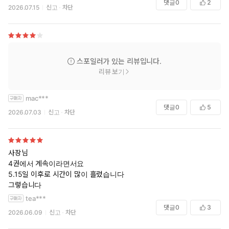
세상 돌아가는 꼴이 가관이자 말세였다.
댓글
0
2
2026.07.15
신고
차단
세상이 미쳐 돌아간다는 말이 딱 어울릴 상황이었으나, 안타깝게도
전 인류가 미쳐 있다면 세상이 옳게 돌아가고 있는 게 아닐까.
전국이, 아니, 전 세계가 이상한 최면에 걸린 게 분명했다.
그렇지 않고서야……,
혼자된 지 오래된 아빠 정대근이 딸 하나에게
스포일러가 있는 리뷰입니다.
이제 너도 다 컸으니 섹스를 하자며
리뷰 보기
밤새 다섯 번이나 딸의 자궁 안에 사정을 한다거나,
첫 경험은 오빠 하진과 하고 싶었는데
mac***
거절을 당한 동생 하나가 어떻게든 하진과 섹스를 하고 싶어
댓글
0
5
2026.07.03
신고
차단
아빠와의 섹스 동영상을 오빠에게 보내는 짓 따위는 하지 않을 테니
말이다.
사장님
4권에서 계속이라면서요
5.15일 이후로 시간이 많이 흘렀습니다
그렇습니다
tea***
댓글
0
3
2026.06.09
신고
차단