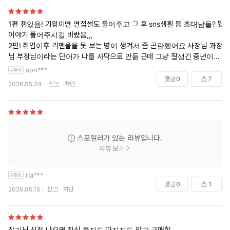
1편 잼있음! 기왕이면 면접썰도 풀어주고 그 후 sns생활 등 초대남들? 뒷
이야기 풀어주시길 바랐음,,,
2편! 취업이후 리멘물을 못 보는 병이 생겨서 좀 곤란했어요 사장님 과장
님 부장님이라는 단어가 나를 사막으로 만듦 근데 그냥 잘생긴 중년이라
고 스스로 가스라이팅 했습니다
son***
3편! 근친키워드를 원래도 안좋아해서 구매 할?말? 고민함!! 그리고 읽은
댓글
0
7
2026.05.24
신고
차단
후 내 심정: 영상 본 하진이 됨(동생은 귀여워, 근데 아빠는 역겨워. 상태)
아직 완결이 아니래서 4편이 기대됩니다,,, 재밌는 세계관
+4편 나온 거 이제 알았음!!!!! 순?애물임!(내기준) 달콤해요
면역자 떡밥 계속 뿌리시는데 작가님이 이 시리즈 영원히 연재해주신다
는 뜻으로 알아들었어요 감사합니다
스포일러가 있는 리뷰입니다.
리뷰 보기
rla***
댓글
0
1
2026.05.15
신고
차단
작가님 신작 나오면 진심 묻지도 따지지도 않고 구매함..