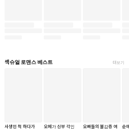
섹슈얼 로맨스 베스트
더보기
사생인 척 하다가
오메가 신부 각인
오빠들의 불감증 여
순