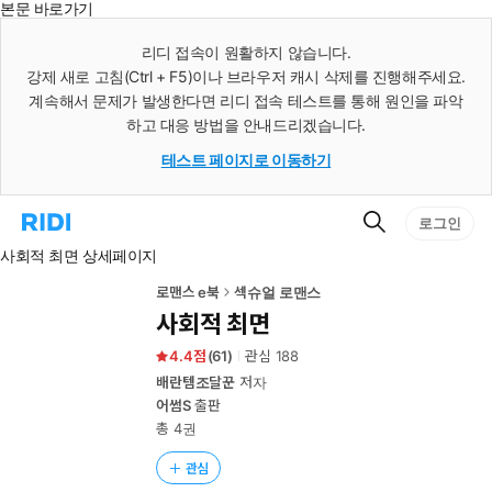
본문 바로가기
인
스
리디 접속이 원활하지 않습니다.
턴
강제 새로 고침(Ctrl + F5)이나 브라우저 캐시 삭제를 진행해주세요.
트
검
계속해서 문제가 발생한다면 리디 접속 테스트를 통해 원인을 파악
색
하고 대응 방법을 안내드리겠습니다.
테스트 페이지로 이동하기
검
리
로그인
색
디
사회적 최면 상세페이지
홈
으
로
로맨스 e북
섹슈얼 로맨스
이
사회적 최면
동
4.4
(
61
)
관심
188
배란템조달꾼
저자
어썸S
출판
총 4권
관심