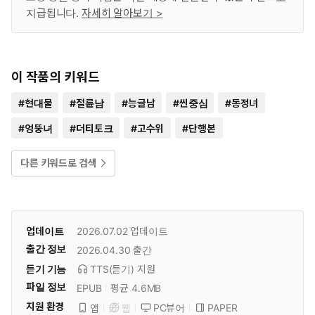
지급됩니다.
자세히 알아보기 >
이 작품의 키워드
#
현대물
#
절륜남
#
능글남
#
씬중심
#
동정녀
#
엉뚱녀
#
더티토크
#
고수위
#
단행본
다른 키워드로 검색
업데이트
2026.07.02
업데이트
출간 정보
2026.04.30
출간
듣기 기능
TTS(듣기)
지원
파일 정보
EPUB
평균 4.6MB
지원 환경
PC뷰어
PAPER
앱
웹