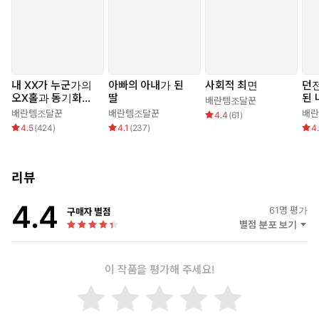
[2권 : 사회적 최면 2 - 임소민의 첫 직장 생활 편]
#현대물 #고수위 #상식개변물 #최면(?)물 #동정녀 #엉뚱녀
#사장님_손에_첫_자위를
#부사장님이_보지를_빨아_주고
#부장님_자지로_첫_보지_개통을
내 XX가 누군가의
아빠의 아내가 된
사회적 최면
던
오X홀과 동기화된
딸
된 
*본 도서에는 자보 드립 등 호불호가 갈릴 수 있는 키워드 및 묘사
배란템조달꾼
것 같다
임
배란템조달꾼
배란템조달꾼
배
4.4
(
61
)
가 있습니다. 구매에 참고 부탁드립니다.
4.5
(
424
)
4.1
(
237
)
4
“소민 씨, 보지 만져 줄까?”
“!!”
리뷰
“이리 와서 치마 올려 봐.”
4.4
61
명 평가
구매자 별점
세상 돌아가는 꼴이 가관이자 말세였다.
별점 분포 보기
세상이 미쳐 돌아간다는 말이 딱 어울릴 상황이었으나, 안타깝게도
전 인류가 미쳐 있다면 세상이 옳게 돌아가고 있는 게 아닐까.
전국이, 아니, 전 세계가 이상한 최면에 걸린 게 분명했다.
이 작품을 평가해 주세요!
그렇지 않고서야……,
고등학교 졸업 후 처음으로 입사한 회사에서
아버지뻘 되는 사장이 보지를 만져 주고,