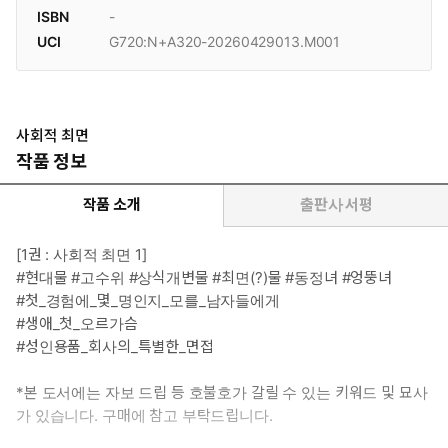
ISBN
-
UCI
G720:N+A320-20260429013.M001
사회적 최면
작품 정보
작품 소개
출판사 서평
[1권 : 사회적 최면 1]
#현대물 #고수위 #상식개변물 #최면(?)물 #동정녀 #엉뚱녀
#첫_경험에_몇_명인지_모를_남자들에게
#생애_첫_오르가슴
#성인용품_회사의_특별한_면접
*본 도서에는 자보 드립 등 호불호가 갈릴 수 있는 키워드 및 묘사
가 있습니다. 구매에 참고 부탁드립니다.