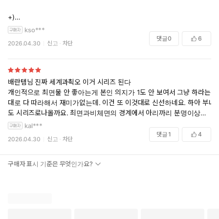
+)
3권까지 봤는데 배란기 아닐때 봐서 약간 현타옴요 배란기때 봅시다 작
kso***
가님
댓글
0
6
2026.04.30
신고
차단
배란템님 진짜 세계과쵝오 이거 시리즈 된다
개인적으로 최면물 안 좋아는게 본인 의지가 1도 안 보여서 그냥 하라는
대로 다 따라해서 재미가없는데. 이건 또 이것대로 신선하네요. 하아 부녀
도 시리즈로나올까요. 최면과비체면의 경계에서 아리까리 분명이상한데
정상인듯아닌듯한 그 경계가좋네요. 꼴림포인트 하는도중에 최면이 깬듯
kal***
아닌듯..한 그 긴장되는상황..이거 시리즈로 계속가야한다고 봅니다.
댓글
1
4
2026.04.30
신고
차단
+작가님 나중에는 최면자와 면역자도 한번붙여주세요 ㅋㅋㅋㅋ존꼴 ㅋ
ㅋㅋ과연 누가 비정상인걸까 ㅋㅋㅋ
구매자 표시 기준은 무엇인가요?