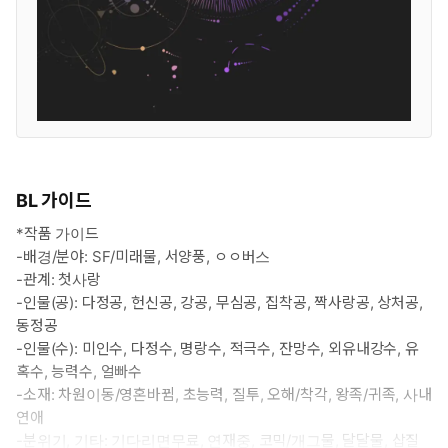
BL 가이드
*작품 가이드
-배경/분야: SF/미래물, 서양풍, ㅇㅇ버스
-관계: 첫사랑
-인물(공): 다정공, 헌신공, 강공, 무심공, 집착공, 짝사랑공, 상처공,
동정공
-인물(수): 미인수, 다정수, 명랑수, 적극수, 잔망수, 외유내강수, 유
혹수, 능력수, 얼빠수
-소재: 차원이동/영혼바뀜, 초능력, 질투, 오해/착각, 왕족/귀족, 사내
연애
-분위기, 기타: 기다리면무료, 연재중, 코믹/개그물, 달달물, 삽질