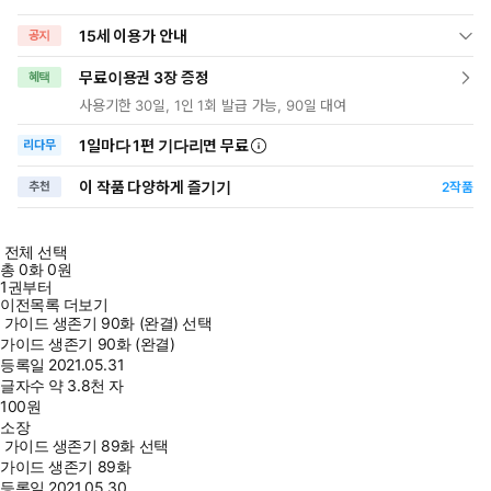
15세 이용가 안내
공지
무료이용권 3장 증정
혜택
사용기한 30일, 1인 1회 발급 가능, 90일 대여
1일
마다
1편 기다리면 무료
리다무
이 작품 다양하게 즐기기
추천
2
작품
전체 선택
총
0
화
0원
1권부터
이전목록 더보기
가이드 생존기 90화 (완결) 선택
가이드 생존기 90화 (완결)
등록일
2021.05.31
글자수
약 3.8천 자
100
원
소장
가이드 생존기 89화 선택
가이드 생존기 89화
등록일
2021.05.30