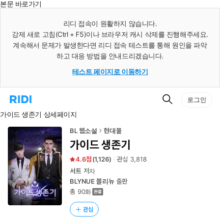
본문 바로가기
인
스
리디 접속이 원활하지 않습니다.
턴
강제 새로 고침(Ctrl + F5)이나 브라우저 캐시 삭제를 진행해주세요.
트
검
계속해서 문제가 발생한다면 리디 접속 테스트를 통해 원인을 파악
색
하고 대응 방법을 안내드리겠습니다.
테스트 페이지로 이동하기
검
리
로그인
색
디
가이드 생존기 상세페이지
홈
으
로
BL 웹소설
현대물
이
가이드 생존기
동
4.6
(
1,126
)
관심
3,818
서트
저자
BLYNUE 블리뉴
출판
총 90화
관심