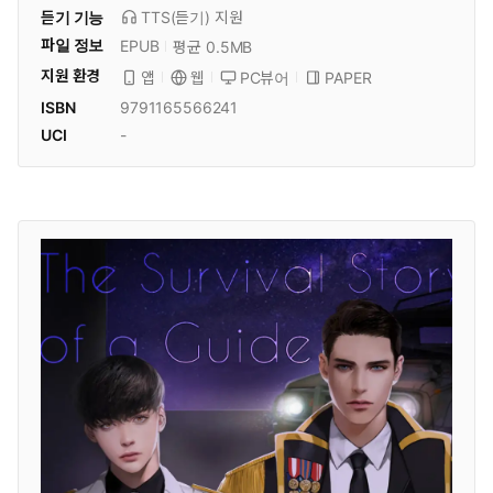
듣기 기능
TTS(듣기)
지원
파일 정보
EPUB
평균 0.5MB
지원 환경
PC뷰어
PAPER
앱
웹
ISBN
9791165566241
UCI
-