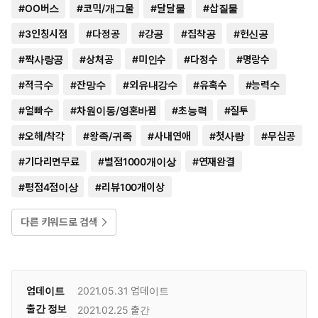
#
OO버스
#
코믹/개그물
#
달달물
#
삽질물
#
3인칭시점
#
다정공
#
강공
#
집착공
#
헌신공
#
짝사랑공
#
상처공
#
미인수
#
다정수
#
명랑수
#
적극수
#
잔망수
#
외유내강수
#
유혹수
#
능력수
#
얼빠수
#
차원이동/영혼바뀜
#
초능력
#
질투
#
오해/착각
#
왕족/귀족
#
사내연애
#
첫사랑
#
무심공
#
기다리면무료
#
별점1000개이상
#
연재완결
#
평점4점이상
#
리뷰100개이상
다른 키워드로 검색
업데이트
2021.05.31
업데이트
출간 정보
2021.02.25
출간