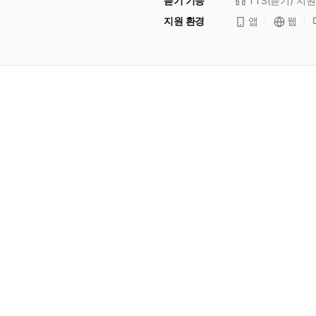
듣기 기능
TTS(듣기)
지원
지원 환경
앱
웹