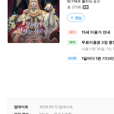
BLYNUE 블리뉴
출판
총 273화
관심
15세 이용가 안내
공지
무료이용권 3장 증
혜택
사용기한 30일, 1인 
1일
마다
1편 기다리
리다무
업데이트
2026.05.12
업데이트