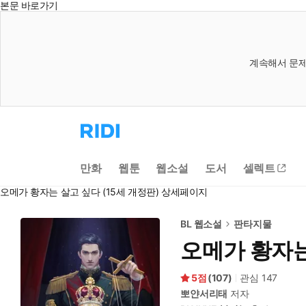
본문 바로가기
계속해서 문제
리
디
홈
으
만화
웹툰
웹소설
도서
셀렉트
로
이
오메가 황자는 살고 싶다 (15세 개정판) 상세페이지
동
BL 웹소설
판타지물
오메가 황자는
5
(
107
)
관심
147
뽀얀서리태
저자