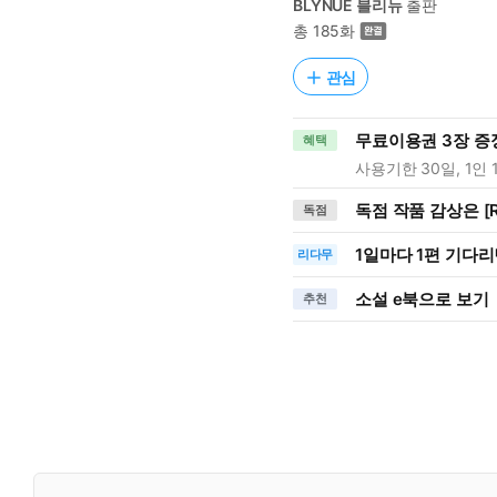
BLYNUE 블리뉴
출판
총 185화
관심
무료이용권 3장 증
혜택
사용기한 30일, 1인 
독점 작품 감상은 [R
독점
1일
마다
1편 기다리
리다무
소설 e북으로 보기
추천