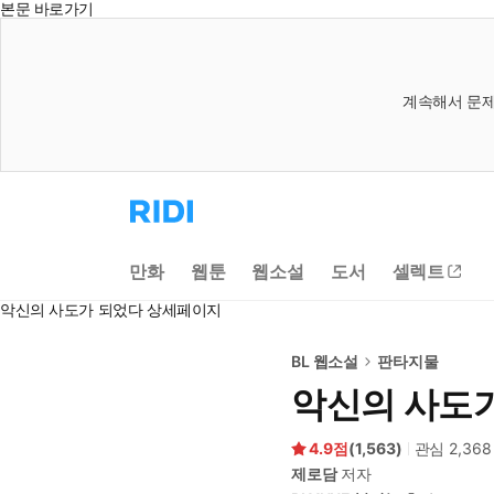
본문 바로가기
계속해서 문제
리
디
홈
으
만화
웹툰
웹소설
도서
셀렉트
로
이
악신의 사도가 되었다 상세페이지
동
BL 웹소설
판타지물
악신의 사도
4.9
(
1,563
)
관심
2,368
제로담
저자