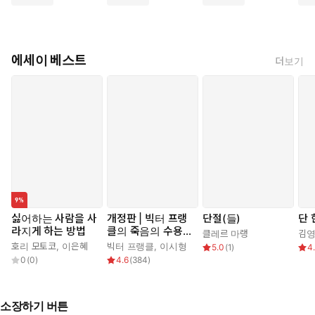
에세이 베스트
더보기
싫어하는 사람을 사
개정판 | 빅터 프랭
단절(들)
단 
라지게 하는 방법
클의 죽음의 수용소
클레르 마랭
김
에서
호리 모토코
,
이은혜
빅터 프랭클
,
이시형
5.0
(
1
)
4
0
(
0
)
4.6
(
384
)
소장하기 버튼