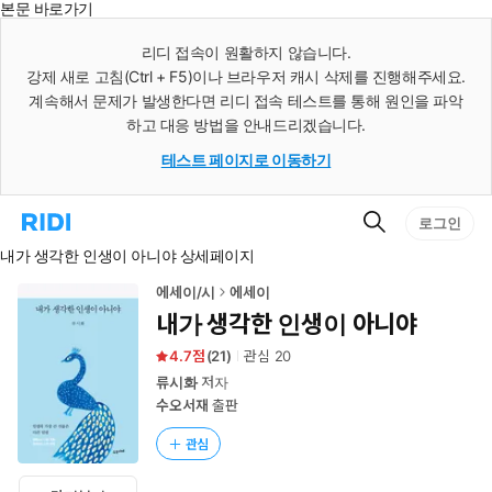
본문 바로가기
인
스
리디 접속이 원활하지 않습니다.
턴
강제 새로 고침(Ctrl + F5)이나 브라우저 캐시 삭제를 진행해주세요.
트
검
계속해서 문제가 발생한다면 리디 접속 테스트를 통해 원인을 파악
색
하고 대응 방법을 안내드리겠습니다.
테스트 페이지로 이동하기
검
리
로그인
색
디
내가 생각한 인생이 아니야 상세페이지
홈
으
로
에세이/시
에세이
이
내가 생각한 인생이 아니야
동
4.7
(
21
)
관심
20
류시화
저자
수오서재
출판
관심