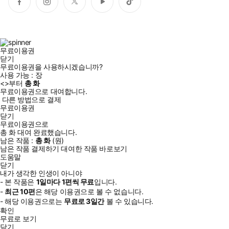
페
인
트
유
틱
이
스
위
튜
톡
스
타
터
브
북
그
램
무료이용권
닫기
무료이용권을 사용하시겠습니까?
사용 가능 :
장
<
>부터
총
화
무료이용권으로 대여합니다.
다른 방법으로 결제
무료이용권
닫기
무료이용권으로
총
화
대여 완료했습니다.
남은 작품 :
총
화
(
원)
남은 작품 결제하기
대여한 작품 바로보기
도움말
닫기
내가 생각한 인생이 아니야
- 본 작품은
1일
마다
1
편씩 무료
입니다.
-
최근
10편
은 해당 이용권으로 볼 수 없습니다.
- 해당 이용권으로는
무료로
3일
간
볼 수 있습니다.
확인
무료로 보기
닫기