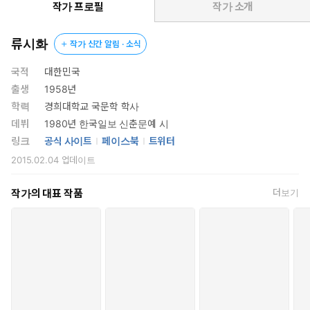
서 노래하는 것이 아니다. 노래를 갖고 있기 때문에 노래하는 것이
작가 프로필
작가 소개
다. 삶이 힘든 시기일수록 마음속에 아름다운 어떤 것을 품고 다녀야
한다. 그 아름다움이 우리를 구원한다.”
류시화
작가 신간 알림 · 소식
「내가 생각한 인생이 아니야」 「자신이 좋아하는 색으로 자신을
정의하라」 「나의 지음을 찾아서」 「깃털의 가벼움이 아니라 새
국적
대한민국
의 가벼움으로」 「성장기에 읽은 책을 빌려주는 도서관」 「웃음
출생
1958년
은 마지막 눈물 속에 숨어 있었어」 「플랜A는 나의 계획, 플랜B는
학력
경희대학교 국문학 학사
신의 계획」 「자기 앞에 놓인 길을 볼 수 있다면」 등 글의 힘으로
데뷔
1980년 한국일보 신춘문예 시
많은 독자의 삶을 변화시켜 온 작가의 글 42편 수록.
링크
공식 사이트
페이스북
트위터
글들을 한 편 한 편 읽고 있으면 불꽃놀이가 터지는 유리컵을 들
2015.02.04
업데이트
여다보는 것처럼 마음속으로 다양한 부호들이 쏟아진다. 청각과
후각의 예민함을 언어화해 나가는 뛰어남이 느껴진다. 그래서 열
작가의 대표 작품
더보기
심히 읽게 된다. 문장에서 힘을 받고 내일로 걸음을 내딛을 수 있
다.