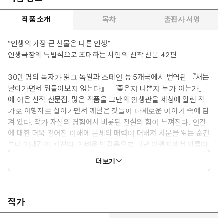
작품 소개
목차
출판사 서평
“인생의 가장 큰 선물은 다른 인생”
인생극장의 특별석으로 초대하는 시인의 신작 산문 42편
30만 명의 독자가 읽고 독일과 스페인 등 5개국에서 번역된 『새는
날아가면서 뒤돌아보지 않는다』 『좋은지 나쁜지 누가 아는가』
에 이은 신작 산문집. 많은 작품을 그만의 인생관을 세상에 알린 작
가로 여행자로 살아가면서 깨달은 것들이 다채로운 이야기 속에 담
겨 있다. 작가 자신의 경험에서 비롯된 진실의 힘이 느껴진다. 인간
에 대한 더욱 깊어진 이해에 문체의 매력이 더해져 서문을 읽는 순간
부터 기대감이 커진다. 가벼운 발걸음으로 떠난 여행지에서 아름다
운 풍경에 압도당하는 기분의 연속이다.
더보기
그렇듯이, 그의 글에는 가벼움과 깊이가 공존한다. 깃털의 가벼움이
아니라 새의 가벼움이. 말로 표현할 수 없는 것을 마주할 때 사람은
말과의 관계가 돈독해진다. 전달된다고 믿지 않으면 글을 쓸 수 없
다고 작가는 말한다.
작가
“인생이 주는 가장 큰 선물은 ‘다른 인생’이다. 새는 해답을 갖고 있어