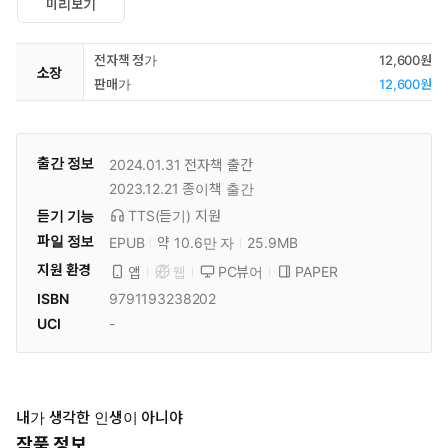
미리보기
전자책 정가
12,600원
소장
판매가
12,600원
출간 정보
2024.01.31
전자책 출간
2023.12.21
종이책 출간
듣기 기능
TTS(듣기)
지원
파일 정보
EPUB
약 10.6만 자
25.9MB
지원 환경
PC뷰어
PAPER
앱
웹
ISBN
9791193238202
UCI
-
내가 생각한 인생이 아니야
작품 정보