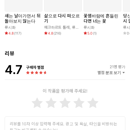
새는 날아가면서 뒤
삶으로 다시 떠오르
꽃샘바람에 흔들린
당
돌아보지 않는다
기
다면 너는 꽃
시 
습
류시화
에크하르트 톨레
,
류시화
류시화
류
4.8
(
117
)
4.8
(
216
)
5.0
(
1
)
0
리뷰
4.7
21
명 평가
구매자 별점
별점 분포 보기
이 작품을 평가해 주세요!