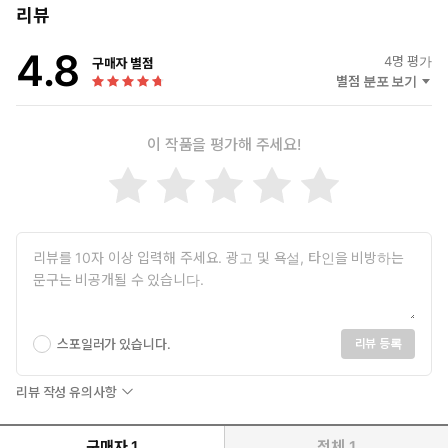
2008년도 금융위기 전 재개발 투자는 광풍에 이르렀고 과감하게
리뷰
아직 누구도 눈여겨보지 않았던 지방투자로 나선다. 지방 투자의
4.8
핵심은 임대사업에 관한 것이었다. 비록 비싸게 팔린 적이 없으나
4
명 평가
구매자 별점
부동산의 매매가격이 싸고 월세는 높아 안정적인 임대수익을 올릴
별점 분포 보기
수 있다는 데 주목했다.
2008년도 금융위기가 터지고 비싸게 산 재개발 빌라들이 경매로
이 작품을 평가해 주세요!
쏟아져 나올 때 임대수익을 거두며 지방투자에 몰두하다, 가장 부
동산시장이 안 좋은 2012년도에 수도권 주택시장과 상가시장으
로 눈을 돌린다. 지방이 수도권보다 더 주목받으면서 인프라는 안
좋은데 가격이 올랐고 인프라 등 제반여건은 좋으나 투자자들의
외면으로 상대적으로 소외 받는 수도권의 주택과 상가에 뛰어든
다.
본격적으로 상가투자를 했으며 1층보다는 2층 이상의 구분상가와
1기신도시 핫플레이스 상권을 분석하고 투자하여 안정적인 임대
소득을 거둠과 동시에 수도권 아파트에 주목하여 적은 가격으로
스포일러가 있습니다.
리뷰 등록
도 살 수 있지만 향후 가격이 회복되었을 때 좋은 가격을 받을 수
있는 우량지역에 투자하여 이후 큰 수익을 거둔다.
리뷰 작성 유의사항
최근에는 부동산으로는 서울의 재개발 투자와 앞으로 절대 망하
지 않을 2호선 역세권의 셰어하우스 투자 그리고 토지투자인 농
구매자
1
전체
1