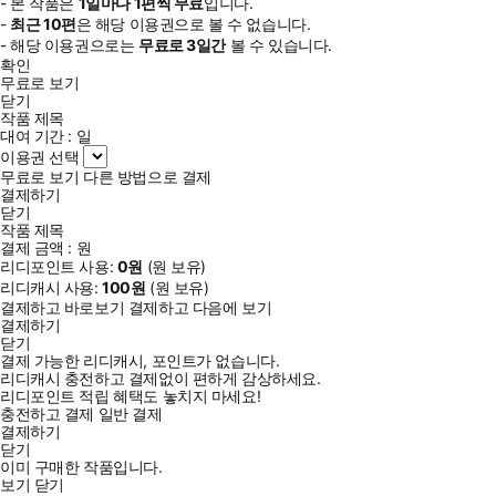
- 본 작품은
1일
마다
1
편씩 무료
입니다.
-
최근
10편
은 해당 이용권으로 볼 수 없습니다.
- 해당 이용권으로는
무료로
3일
간
볼 수 있습니다.
확인
무료로 보기
닫기
작품 제목
대여 기간 :
일
이용권 선택
무료로 보기
다른 방법으로 결제
결제하기
닫기
작품 제목
결제 금액 :
원
리디포인트 사용:
0
원
(
원 보유)
리디캐시 사용:
100
원
(
원 보유)
결제하고 바로보기
결제하고 다음에 보기
결제하기
닫기
결제 가능한 리디캐시, 포인트가 없습니다.
리디캐시 충전하고 결제없이 편하게 감상하세요.
리디포인트 적립 혜택도 놓치지 마세요!
충전하고 결제
일반 결제
결제하기
닫기
이미 구매한 작품입니다.
보기
닫기