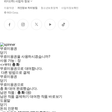
리디(주) 사업자 정보
이용약관
개인정보 처리방침
청소년보호정책
사업자정보확인
©
RIDI Corp.
페
인
트
유
틱
이
스
위
튜
톡
스
타
터
브
북
그
램
무료이용권
닫기
무료이용권을 사용하시겠습니까?
사용 가능 :
장
<
>부터
총
화
무료이용권으로 대여합니다.
다른 방법으로 결제
무료이용권
닫기
무료이용권으로
총
화
대여 완료했습니다.
남은 작품 :
총
화
(
원)
남은 작품 결제하기
대여한 작품 바로보기
도움말
닫기
돈의 인문학