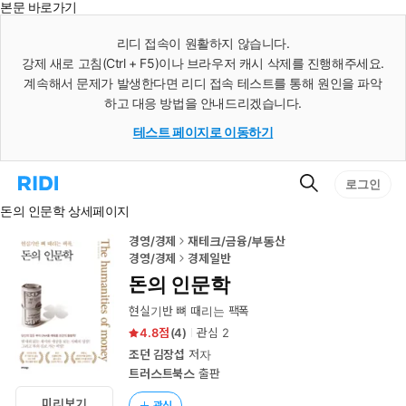
본문 바로가기
인
스
리디 접속이 원활하지 않습니다.
턴
강제 새로 고침(Ctrl + F5)이나 브라우저 캐시 삭제를 진행해주세요.
트
검
계속해서 문제가 발생한다면 리디 접속 테스트를 통해 원인을 파악
색
하고 대응 방법을 안내드리겠습니다.
테스트 페이지로 이동하기
검
리
로그인
색
디
돈의 인문학 상세페이지
홈
으
로
경영/경제
재테크/금융/부동산
이
경영/경제
경제일반
동
돈의 인문학
현실기반 뼈 때리는 팩폭
4.8
(
4
)
관심
2
조던 김장섭
저자
트러스트북스
출판
미리보기
관심