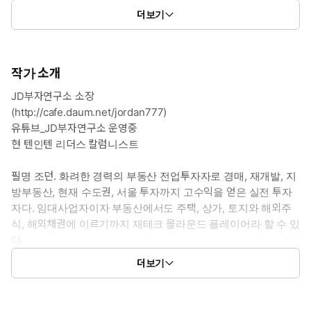
더보기
작가 소개
JD부자연구소 소장
(http://cafe.daum.net/jordan777)
유튜브_JD부자연구소 운영중
현 텐인텐 리더스 칼럼니스트
필명 조던. 화려한 경력의 부동산 전업투자자로 경매, 재개발, 지
방부동산, 현재 수도권, 서울 투자까지 고수익을 얻은 실전 투자
자다. 임대사업자이자 부동산에서도 주택, 상가, 토지와 해외주
식, 해외채권에 이르기까지 재테크 올라운드 플레이어라 할 수 있
다.
2004년 무렵, 경매로 시작해 부동산 투자에 본격적으로 뛰어들었
더보기
다. 재개발에 뛰어든 계기는 이미 포화된 경매시장에서 남다른 수
익을 거두려한 틈새투자 방법이었다. 2007년도 재개발 광풍이 불
기 전 이미 남들과 다른 재개발 투자로 상당한 수익을 거두었다.