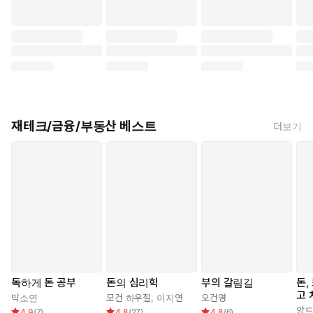
재테크/금융/부동산 베스트
더보기
독하게 돈 공부
돈의 심리학
부의 갈림길
돈,
고 
박소연
모건 하우절
,
이지연
오건영
앙드
4.9
(
7
)
4.8
(
27
)
4.8
(
6
)