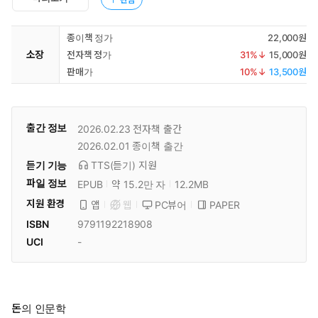
종이책 정가
22,000원
소장
전자책 정가
31
%↓
15,000원
판매가
10
%↓
13,500원
출간 정보
2026.02.23
전자책 출간
2026.02.01
종이책 출간
듣기 기능
TTS(듣기)
지원
파일 정보
EPUB
약 15.2만 자
12.2MB
지원 환경
PC뷰어
PAPER
앱
웹
ISBN
9791192218908
UCI
-
돈의 인문학