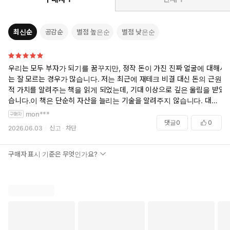
지연금 투자를 하고 있으며, 4차 산업혁명 주식과 세계1등 주식 등
에도 투자하고 있다.
앞으로 펼쳐질 새로운 시기는 국내경기와 세계경기의 전체적인
최신순
공감순
별점 높은순
별점 낮은순
움직임을 볼 수 있는 폭 넓은 식견을 가져야 제대로 된 경기방향
을 예측할 수 있다. 그는 이런 면에서 국내 부동산의 흐름과 세계
경기의 순환을 함께 바라볼 수 있는 몇 안 되는 전문가이다.
우리는 모두 부자가 되기를 꿈꾸지만, 정작 돈이 가진 진짜 얼굴에 대해서
저서로는 『실전 임대사업 투자기법』 『뭘 해도 돈 버는 부동산
는 잘 모르는 경우가 많습니다. 저는 최근에 재테크 비결 대신 돈의 근원
투자습관』 『1000만원으로 시작하는 재개발 투자』, 2016년 올
적 가치를 알려주는 책을 읽게 되었는데, 기대 이상으로 깊은 울림을 받았
해의 책 후보에 선정되었으며, 부동산 분야 판매 1위를 기록한
습니다.이 책은 단순히 자산을 늘리는 기술을 알려주지 않습니다. 대신 화
『대한민국 부동산의 미래』를 비롯해 『한국의 1000원짜리 땅
폐가 처음 생겨난 순간부터 지금의 디지털 금융에 이르기까지, 돈이 어떻
mon***
부자들』 『4차산업혁명시대, 투자의 미래』 『앞으로 10년, 대
게 인류 문명을 움직여왔는지 그 발자취를 다룹니다.
댓글
0
0
2026.06.03
신고
차단
한민국 부동산』 등이 있고, 2020년 코로나 직전 출간되어 공황
을 중심으로 다루었던 『내일의 부』(전2권)는 출간되자마자 베
특히 역사 속 굵직한 전쟁이나 종교 개혁, 제국의 흥망성쇠 뒤에 늘 '돈의
스트셀러 최상위권인 종합 2위에 오르며 그의 통찰력에 감탄하는
흐름'이 있었다는 분석은 무척 신선하고 흥미로웠습니다.어려운 경제학
구매자 표시 기준은 무엇인가요?
수식 대신 인간의 욕망과 서사를 중심으로 이야기를 풀어내어 지루할 틈
투자자들의 환호를 받았다. 그 밖에 가장 최근작 『부의 체인저』
없이 편안하게 읽을 수 있었습니다. 책을 덮고 나니 우리가 매일 쓰는 돈
(전2권) 『지속적으로 기회 잡는 법』(전2권) 등이 있다.
을 바라보는 시선이 한층 깊어진 것을 느낍니다.
복잡한 자본주의 세상에서 부의 본질을 이해하고 세상을 보는 거시적인
안목을 키우고 싶으신 분들께 이 책을 꼭 추천해 드리고 싶습니다.