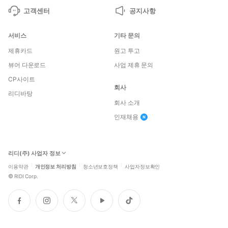
고객센터
공지사항
서비스
기타 문의
제휴카드
원고 투고
뷰어 다운로드
사업 제휴 문의
CP사이트
회사
리디바탕
회사 소개
인재채용
리디(주) 사업자 정보
이용약관
개인정보 처리방침
청소년보호정책
사업자정보확인
©
RIDI Corp.
페
인
트
유
틱
이
스
위
튜
톡
스
타
터
브
북
그