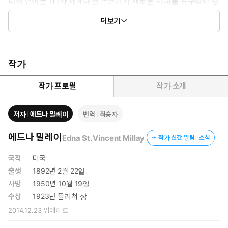
녀의 언어는 제1차 세계대전 격변기에 새로운 시대를 갈구했던 영
미 문화권 사람들을 매료시켰으며, 여성 최초로 시 부문에서 퓰리
더보기
처상을 받는 영광을 안겨주었다.
한 시대를 풍미했던 밀레이의 시는 오늘날에도 큰 울림을 준다. 온
전한 개인의 자유를 느끼고 싶은 마음은 시대를 넘어서는 보편 감성
작가
이며, 사회적 불평등과 차별은 그때나 지금이나 여전하기 때문이
다. 자연 속에서 자유를 찾고자 했던 밀레이의 시는 진정한 자유란
작가 프로필
작가 소개
무엇인지, 삶의 아름다움, 고통, 사랑과 이별은 무엇인지 이야기하
며 날 것 그대로의 순수한 시의 세계로 안내할 것이다.
저자
에드나 밀레이
번역
최승자
에드나 밀레이
Edna St. Vincent Millay
작가 신간 알림 · 소식
국적
미국
출생
1892년 2월 22일
사망
1950년 10월 19일
수상
1923년 퓰리처 상
2014.12.23
업데이트