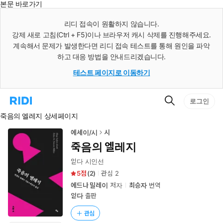
본문 바로가기
인
스
리디 접속이 원활하지 않습니다.
턴
강제 새로 고침(Ctrl + F5)이나 브라우저 캐시 삭제를 진행해주세요.
트
검
계속해서 문제가 발생한다면 리디 접속 테스트를 통해 원인을 파악
색
하고 대응 방법을 안내드리겠습니다.
테스트 페이지로 이동하기
검
리
로그인
색
디
죽음의 엘레지 상세페이지
홈
으
로
에세이/시
시
이
죽음의 엘레지
동
읻다 시인선
5
(
2
)
관심
2
에드나 밀레이
저자
최승자
번역
읻다
출판
관심