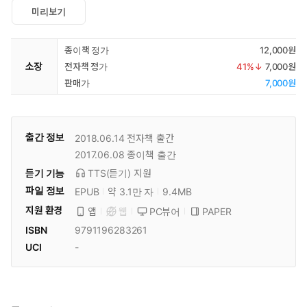
미리보기
종이책 정가
12,000원
소장
전자책 정가
41
%↓
7,000원
판매가
7,000원
출간 정보
2018.06.14
전자책 출간
2017.06.08
종이책 출간
듣기 기능
TTS(듣기)
지원
파일 정보
EPUB
약 3.1만 자
9.4MB
지원 환경
PC뷰어
PAPER
앱
웹
ISBN
9791196283261
UCI
-