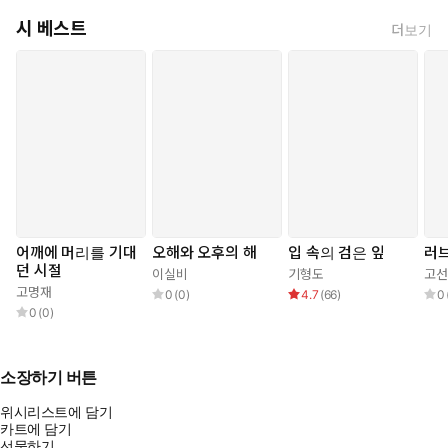
시 베스트
더보기
어깨에 머리를 기대
오해와 오후의 해
입 속의 검은 잎
러브
던 시절
이실비
기형도
고선
고명재
0
(
0
)
4.7
(
66
)
0
0
(
0
)
소장하기 버튼
위시리스트에 담기
카트에 담기
선물하기