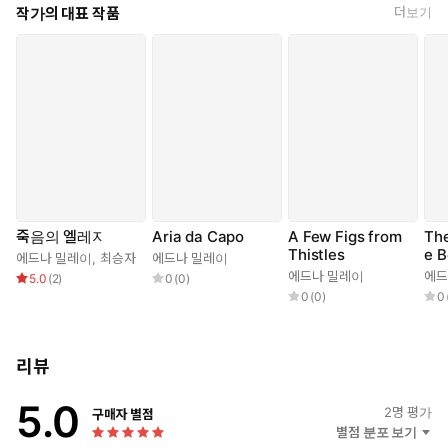
작가의 대표 작품
더보기
죽음의 엘레지
Aria da Capo
A Few Figs from
The
Thistles
e B
에드나 밀레이
,
최승자
에드나 밀레이
에드나 밀레이
에드
5.0
(
2
)
0
(
0
)
0
(
0
)
0
리뷰
5.0
2
명 평가
구매자 별점
별점 분포 보기