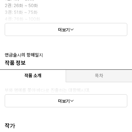
2권: 26화 ~ 50화
3권: 51화 ~ 75화
4권: 76화 ~ 100화
5권: 101화 ~ 125화
더보기
6권: 126화 ~ 149화
연금술사의 항해일지
작품 정보
작품 소개
목차
부와 명예를 쫓아 바다로 진출하는 대항해시대.
세계 최고의 연금술사 "오르크 파우스트" 또한 불로불사 비약 "넥타
더보기
르"를 만들기 위해 바다로 나아간다.
작가