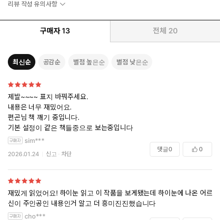
리뷰 작성 유의사항
구매자
13
전체
20
최신순
공감순
별점 높은순
별점 낮은순
제발~~~~ 표지 바꿔주세요.
내용은 너무 재밌어요.
편곤님 책 깨기 중입니다.
기본 설정이 같은 책들중으로 보는중입니다
sim***
댓글
0
0
2026.01.24
신고
차단
재밌게 읽었어요! 하이눈 읽고 이 작품을 보게됐는데 하이눈에 나온 어르
신이 주인공인 내용인거 알고 더 흥미진진했습니다
cho***