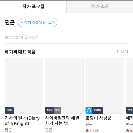
작가 프로필
작가 소개
편곤
작가 신간 알림 · 소식
2021.12.14
업데이트
작가의 대표 작품
더보기
기사의 일기(Diary
사이버펑크의 해결
호랑이 사냥꾼
해
of a Knight)
사가 사는 법
편곤
편곤
편곤
편곤
5.0
(
3
)
4