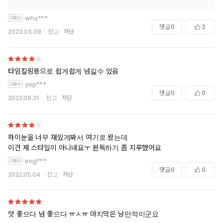
whs***
댓글
0
2
2023.03.09
신고
차단
타임킬링용으로 쉽게쉽게 넘길수 있음
yop***
댓글
0
0
2022.09.21
신고
차단
하이눈을 너무 재밌게봐서 여기로 왔는데
이건 제 스타일이 아니네요ㅜ 완독하기 좀 지루했어요
eng***
댓글
0
0
2022.05.04
신고
차단
앗 좋으다 넘 좋으다 ㅠㅅㅠ 마지막은 낭만적이군요