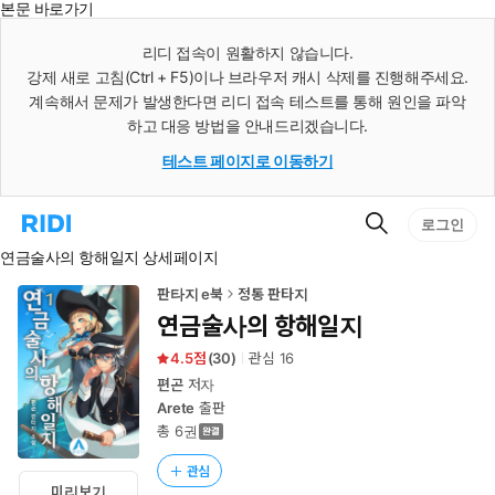
본문 바로가기
인
스
리디 접속이 원활하지 않습니다.
턴
강제 새로 고침(Ctrl + F5)이나 브라우저 캐시 삭제를 진행해주세요.
트
검
계속해서 문제가 발생한다면 리디 접속 테스트를 통해 원인을 파악
색
하고 대응 방법을 안내드리겠습니다.
테스트 페이지로 이동하기
검
리
로그인
색
디
연금술사의 항해일지 상세페이지
홈
으
로
판타지 e북
정통 판타지
이
연금술사의 항해일지
동
4.5
(
30
)
관심
16
편곤
저자
Arete
출판
총 6권
관심
미리보기