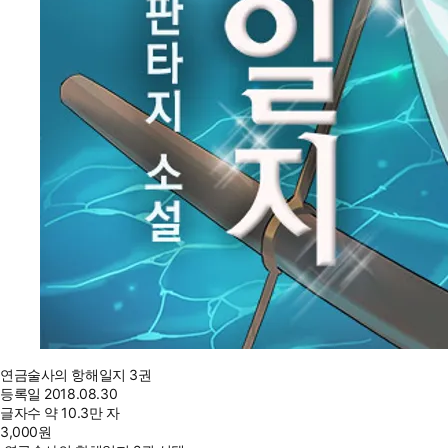
연금술사의 항해일지 3권
등록일
2018.08.30
글자수
약 10.3만 자
3,000
원