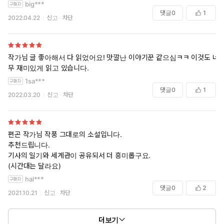
big***
댓글
0
1
2022.04.22
신고
차단
작가님 글 좋아해서 다 읽었어요! 맛깔난 이야기꾼 같으심ㅋㅋ 이것도 너
무 재미있게 읽고 있습니다.
1sa***
댓글
0
1
2022.03.20
신고
차단
편곤 작가님 작풍 그대로의 소설입니다.
추천드립니다.
기사의 일기와 세계관이 공유되서 더 흥미롭구요.
(시간대는 달라요)
hal***
댓글
0
2
2021.10.21
신고
차단
더보기