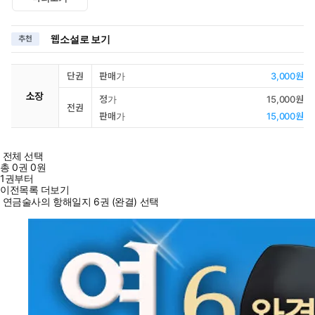
웹소설로 보기
추천
단권
판매가
3,000원
소장
정가
15,000원
전권
판매가
15,000원
전체 선택
총
0
권
0원
1권부터
이전목록 더보기
연금술사의 항해일지 6권 (완결) 선택