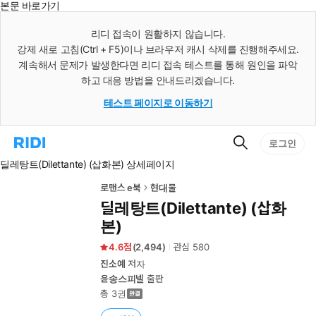
본문 바로가기
인
스
리디 접속이 원활하지 않습니다.
턴
강제 새로 고침(Ctrl + F5)이나 브라우저 캐시 삭제를 진행해주세요.
트
검
계속해서 문제가 발생한다면 리디 접속 테스트를 통해 원인을 파악
색
하고 대응 방법을 안내드리겠습니다.
테스트 페이지로 이동하기
검
리
로그인
색
디
딜레탕트(Dilettante) (삽화본) 상세페이지
홈
으
로
로맨스 e북
현대물
이
딜레탕트(Dilettante) (삽화
동
본)
4.6
(
2,494
)
관심
580
진소예
저자
윤송스피넬
출판
총 3권