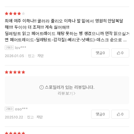
최애 여주 이하나!! 굴러라 줄리오 이하나 발 밑에서 영원히 안달복달
해!!!! 두이야 더 조져!!! 계속 싫어해!!!
딜레탕트 읽고 페어트래이드 재탕 못하는 병 생겼으니까 연작 읽으실거
면 페어트레이드-딜레탕트-감각질(-베리굿-낫배드)-데스크 순으로 읽으
세요
lov***
댓글
0
0
2026.01.05
신고
차단
스포일러가 있는 리뷰입니다.
리뷰 보기
oso***
댓글
0
0
2025.10.22
신고
차단