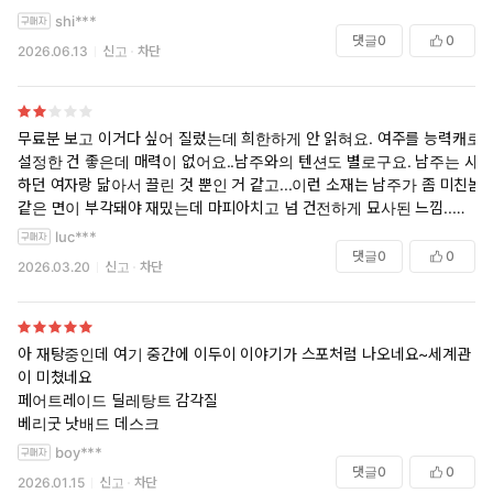
shi***
댓글
0
0
2026.06.13
신고
차단
무료분 보고 이거다 싶어 질렀는데 희한하게 안 읽혀요. 여주를 능력캐로
설정한 건 좋은데 매력이 없어요..남주와의 텐션도 별로구요. 남주는 사랑
하던 여자랑 닮아서 끌린 것 뿐인 거 같고...이런 소재는 남주가 좀 미친놈
같은 면이 부각돼야 재밌는데 마피아치고 넘 건전하게 묘사된 느낌..소재
가 아깝네요ㅜ
luc***
댓글
0
0
2026.03.20
신고
차단
아 재탕중인데 여기 중간에 이두이 이야기가 스포처럼 나오네요~세계관
이 미쳤네요
페어트레이드 딜레탕트 감각질
베리굿 낫배드 데스크
boy***
댓글
0
0
2026.01.15
신고
차단