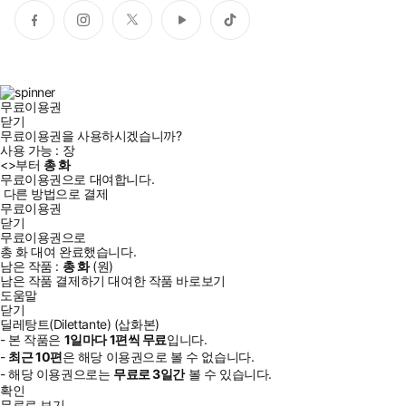
페
인
트
유
틱
이
스
위
튜
톡
스
타
터
브
북
그
램
무료이용권
닫기
무료이용권을 사용하시겠습니까?
사용 가능 :
장
<
>부터
총
화
무료이용권으로 대여합니다.
다른 방법으로 결제
무료이용권
닫기
무료이용권으로
총
화
대여 완료했습니다.
남은 작품 :
총
화
(
원)
남은 작품 결제하기
대여한 작품 바로보기
도움말
닫기
딜레탕트(Dilettante) (삽화본)
- 본 작품은
1일
마다
1
편씩 무료
입니다.
-
최근
10편
은 해당 이용권으로 볼 수 없습니다.
- 해당 이용권으로는
무료로
3일
간
볼 수 있습니다.
확인
무료로 보기