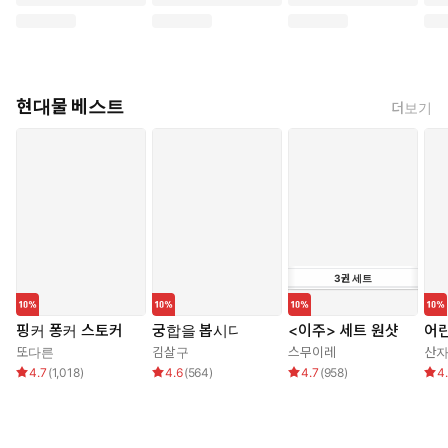
현대물 베스트
더보기
3
권
세트
핑커 퐁커 스토커
궁합을 봅시다
<이주> 세트 원샷
어린
또다른
김살구
스무이레
산
4.7
(
1,018
)
4.6
(
564
)
4.7
(
958
)
4