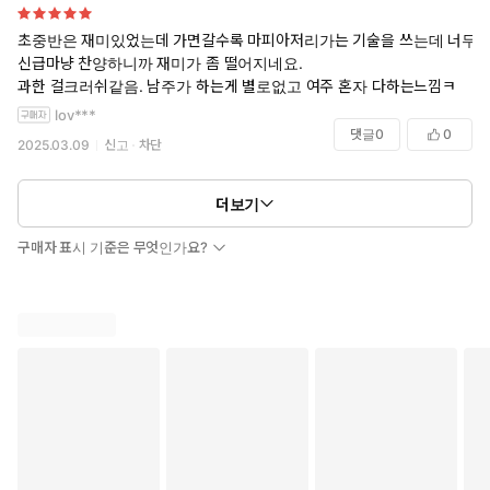
초중반은 재미있었는데 가면갈수록 마피아저리가는 기술을 쓰는데 너무
신급마냥 찬양하니까 재미가 좀 떨어지네요.
과한 걸크러쉬같음. 남주가 하는게 별로없고 여주 혼자 다하는느낌ㅋ
lov***
댓글
0
0
2025.03.09
신고
차단
더보기
구매자 표시 기준은 무엇인가요?