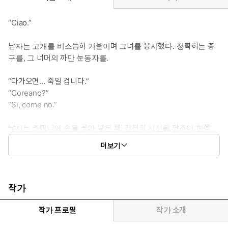
“Ciao.”
남자는 고개를 비스듬히 기울이며 그녀를 응시했다. 정확히는 총
구를, 그 너머의 까만 눈동자를.
“다가오면… 죽일 겁니다.”
“Coreano?”
“Si, come no.”
남자는 주머니에 손을 꽂아 넣은 채, 천천히 시선을 맞추어 한쪽
무릎을 바닥에 댔다.
더보기
조준한 총구에 이마를 가져다 댄 그가 그녀의 손목을 부드럽게 그러
쥔다.
하나는 힘겹게 입꼬리를 끌어 올리며 남자의 이름을 조용히 읊조렸
다.
작가
“줄리오 파렌티.”
작가 프로필
작가 소개