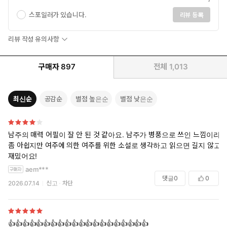
스포일러가 있습니다.
리뷰 등록
리뷰 작성 유의사항
구매자
897
전체
1,013
최신순
공감순
별점 높은순
별점 낮은순
남주의 매력 어필이 잘 안 된 것 같아요. 남주가 병풍으로 쓰인 느낌이라
좀 아쉽지만 여주에 의한 여주를 위한 소설로 생각하고 읽으면 길지 않고
재밌어요!
aem***
댓글
0
0
2026.07.14
신고
차단
👍👍👍👍👍👍👍👍👍👍👍👍👍👍👍👍👍👍👍👍