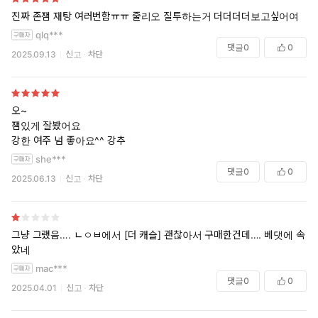
진짜 존잼 재탕 여러번함ㅠㅠ 줄리오 질투하는거 더더더더보고싶어여
qlq***
댓글
0
0
2025.09.13
신고
차단
오~
잼있게 잘봤어요
강한 여주 넘 좋아요^^ 강추
she***
댓글
0
0
2025.06.13
신고
차단
그냥 그랬음…. ㄴㅇㅂ에서 [더 캐슬] 괜찮아서 구매한건데…. 베댓에 속
았네
mac***
댓글
0
0
2025.04.01
신고
차단