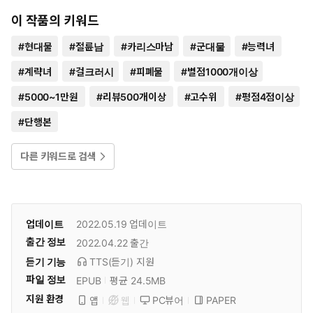
이 작품의 키워드
#
현대물
#
절륜남
#
카리스마남
#
군대물
#
능력녀
#
계략녀
#
걸크러시
#
피폐물
#
별점1000개이상
#
5000~1만원
#
리뷰500개이상
#
고수위
#
평점4점이상
#
단행본
다른 키워드로 검색
업데이트
2022.05.19
업데이트
출간 정보
2022.04.22
출간
듣기 기능
TTS(듣기)
지원
파일 정보
EPUB
평균 24.5MB
지원 환경
PC뷰어
PAPER
앱
웹