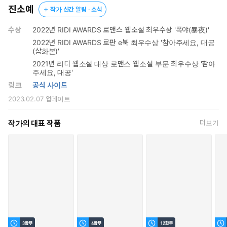
그녀의 입술을 가늘어진 눈으로 응시하던 줄리오 파렌티의 음성이
진소예
작가 신간 알림 · 소식
뇌까리듯 싸늘하다.
수상
2022년 RIDI AWARDS 로맨스 웹소설 최우수상 '폭야(暴夜)'
“Ho aspettato. La mia morte.”
2022년 RIDI AWARDS 로판 e북 최우수상 '참아주세요, 대공
(삽화본)'
참았던 숨이 천천히 쉬어졌다.
2021년 리디 웹소설 대상 로맨스 웹소설 부문 최우수상 '참아
주세요, 대공'
그는 천사의 얼굴을 한 악마. 또는 괴물이었다.
링크
공식 사이트
2023.02.07
업데이트
작가의 대표 작품
더보기