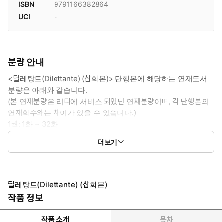
ISBN
9791166382864
UCI
-
분량 안내
<딜레탕트(Dilettante) (삽화본)> 단행본에 해당하는 연재도서
분량은 아래와 같습니다.
(본 연재분량은 리디에 서비스 되었던 연재분량이며, 각 단행본의
연재화수와는 차이가 있을 수 있습니다.)
1권: 1화 ~ 32화
2권: 33화 ~ 60화
더보기
(외전): 61화 ~ 77화
딜레탕트(Dilettante) (삽화본)
작품 정보
작품 소개
목차