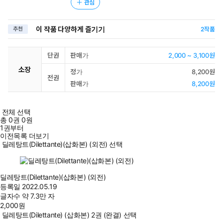
관심
이 작품 다양하게 즐기기
추천
2
작품
단권
판매가
2,000 ~ 3,100원
소장
정가
8,200원
전권
판매가
8,200원
전체 선택
총
0
권
0원
1권부터
이전목록 더보기
딜레탕트(Dilettante)(삽화본) (외전) 선택
딜레탕트(Dilettante)(삽화본) (외전)
등록일
2022.05.19
글자수
약 7.3만 자
2,000
원
딜레탕트(Dilettante) (삽화본) 2권 (완결) 선택