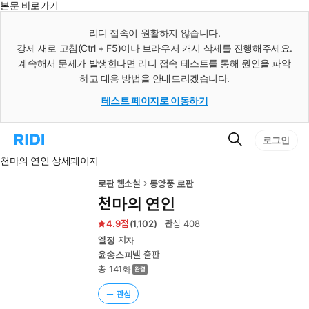
본문 바로가기
인
스
리디 접속이 원활하지 않습니다.
턴
강제 새로 고침(Ctrl + F5)이나 브라우저 캐시 삭제를 진행해주세요.
트
검
계속해서 문제가 발생한다면 리디 접속 테스트를 통해 원인을 파악
색
하고 대응 방법을 안내드리겠습니다.
테스트 페이지로 이동하기
검
리
로그인
색
디
천마의 연인 상세페이지
홈
으
로
로판 웹소설
동양풍 로판
이
천마의 연인
동
4.9
(
1,102
)
관심
408
엘정
저자
윤송스피넬
출판
총 141화
관심