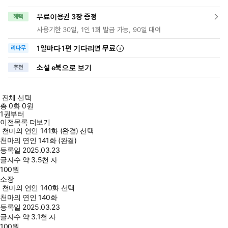
무료이용권 3장 증정
혜택
사용기한 30일, 1인 1회 발급 가능, 90일 대여
1일
마다
1편 기다리면 무료
리다무
소설 e북으로 보기
추천
전체 선택
총
0
화
0원
1권부터
이전목록 더보기
천마의 연인 141화 (완결) 선택
천마의 연인 141화 (완결)
등록일
2025.03.23
글자수
약 3.5천 자
100
원
소장
천마의 연인 140화 선택
천마의 연인 140화
등록일
2025.03.23
글자수
약 3.1천 자
100
원