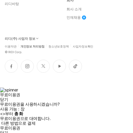
회사
리디바탕
회사 소개
인재채용
리디(주) 사업자 정보
이용약관
개인정보 처리방침
청소년보호정책
사업자정보확인
©
RIDI Corp.
페
인
트
유
틱
이
스
위
튜
톡
스
타
터
브
북
그
램
무료이용권
닫기
무료이용권을 사용하시겠습니까?
사용 가능 :
장
<
>부터
총
화
무료이용권으로 대여합니다.
다른 방법으로 결제
무료이용권
닫기