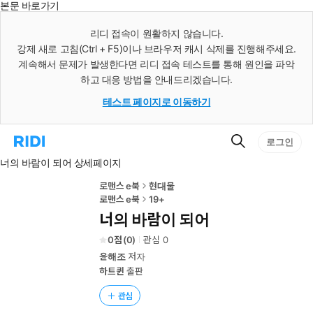
본문 바로가기
인
스
리디 접속이 원활하지 않습니다.
턴
강제 새로 고침(Ctrl + F5)이나 브라우저 캐시 삭제를 진행해주세요.
트
검
계속해서 문제가 발생한다면 리디 접속 테스트를 통해 원인을 파악
색
하고 대응 방법을 안내드리겠습니다.
테스트 페이지로 이동하기
검
리
로그인
색
디
너의 바람이 되어 상세페이지
홈
으
로
로맨스 e북
현대물
이
로맨스 e북
19+
동
너의 바람이 되어
0
(
0
)
관심
0
윤해조
저자
하트퀸
출판
관심