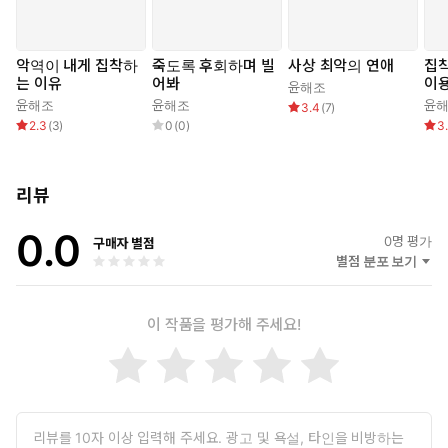
악역이 내게 집착하
죽도록 후회하며 빌
사상 최악의 연애
집
는 이유
어봐
이용
윤해조
윤해조
윤해조
윤
3.4
(
7
)
2.3
(
3
)
0
(
0
)
3
리뷰
0.0
0
명 평가
구매자 별점
별점 분포 보기
이 작품을 평가해 주세요!