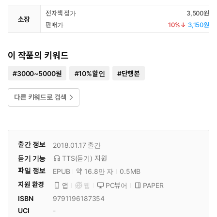
전자책 정가
3,500원
소장
판매가
10
%↓
3,150원
이 작품의 키워드
#
3000~5000원
#
10%할인
#
단행본
다른 키워드로 검색
출간 정보
2018.01.17
출간
듣기 기능
TTS(듣기)
지원
파일 정보
EPUB
약 16.8만 자
0.5MB
지원 환경
PC뷰어
PAPER
앱
웹
ISBN
9791196187354
UCI
-