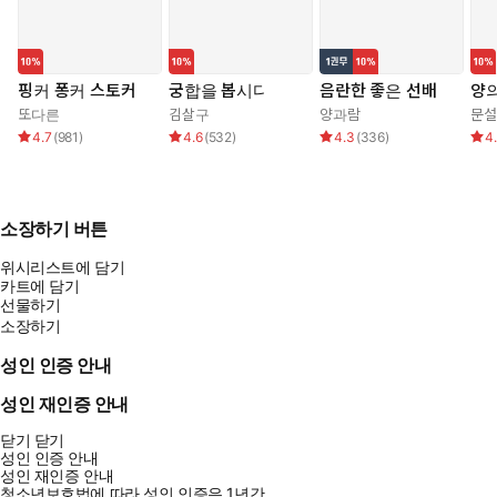
핑커 퐁커 스토커
궁합을 봅시다
음란한 좋은 선배
양의
또다른
김살구
양과람
문설
4.7
(
981
)
4.6
(
532
)
4.3
(
336
)
4
소장하기 버튼
위시리스트에 담기
카트에 담기
선물하기
소장하기
성인 인증 안내
성인 재인증 안내
닫기
닫기
성인 인증 안내
성인 재인증 안내
청소년보호법에 따라 성인 인증은 1년간