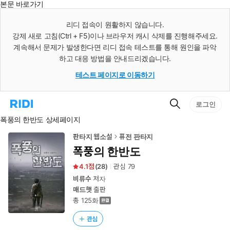
본문 바로가기
인
스
리디 접속이 원활하지 않습니다.
턴
강제 새로 고침(Ctrl + F5)이나 브라우저 캐시 삭제를 진행해주세요.
트
검
계속해서 문제가 발생한다면 리디 접속 테스트를 통해 원인을 파악
색
하고 대응 방법을 안내드리겠습니다.
테스트 페이지로 이동하기
검
리
로그인
색
디
폭풍의 한반도 상세페이지
홈
으
로
판타지 웹소설
퓨전 판타지
이
폭풍의 한반도
동
4.1
(
28
)
관심
79
비류수
저자
매드햇
출판
총 125화
관심