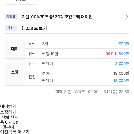
기절! 90%▼ 초풍! 30% 포인트백 대여전
이벤트
웹소설로 보기
추천
단권
3일
900원
대여
전권
권당 10일
90
%↓
540원
단권
판매가
3,000원
소장
정가
18,000원
전권
판매가
18,000원
혜택 기간 :
8.1(토) 00:00 ~ 8.14(금) 23:59
대여하기
소장하기
전체 선택
총
0
권
0원
1권부터
이전목록 더보기