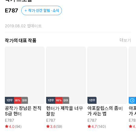
E787
작가 신간 알림 · 소식
2019.08.02
업데이트
작가의 대표 작품
더보기
공작가 장남은 전직
헌터가 제작을 너무
아포칼립스의 좀비
아
S급 헌터
잘함
가 사는 법
가 
E787
E787
E787
E78
4.0
(
94
)
3.6
(
59
)
4.7
(
140
)
4