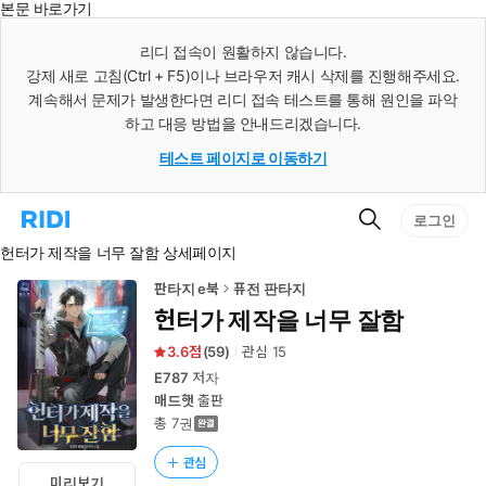
본문 바로가기
인
스
리디 접속이 원활하지 않습니다.
턴
강제 새로 고침(Ctrl + F5)이나 브라우저 캐시 삭제를 진행해주세요.
트
검
계속해서 문제가 발생한다면 리디 접속 테스트를 통해 원인을 파악
색
하고 대응 방법을 안내드리겠습니다.
테스트 페이지로 이동하기
검
리
로그인
색
디
헌터가 제작을 너무 잘함 상세페이지
홈
으
로
판타지 e북
퓨전 판타지
이
헌터가 제작을 너무 잘함
동
3.6
(
59
)
관심
15
E787
저자
매드햇
출판
총 7권
관심
미리보기