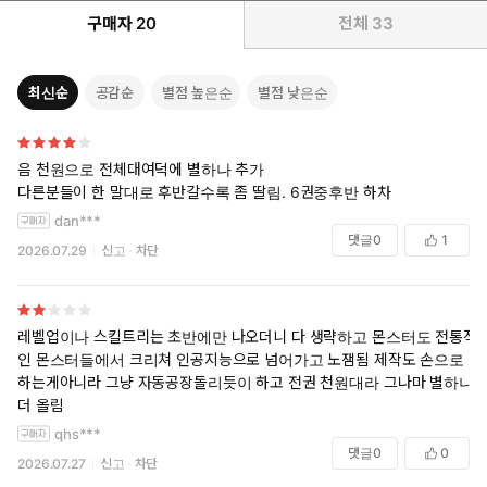
구매자
20
전체
33
최신순
공감순
별점 높은순
별점 낮은순
음 천원으로 전체대여덕에 별하나 추가
다른분들이 한 말대로 후반갈수록 좀 딸림. 6권중후반 하차
dan***
댓글
0
1
2026.07.29
신고
차단
레벨업이나 스킬트리는 초반에만 나오더니 다 생략하고 몬스터도 전통적
인 몬스터들에서 크리쳐 인공지능으로 넘어가고 노잼됨 제작도 손으로
하는게아니라 그냥 자동공장돌리듯이 하고 전권 천원대라 그나마 별하나
더 올림
qhs***
댓글
0
0
2026.07.27
신고
차단