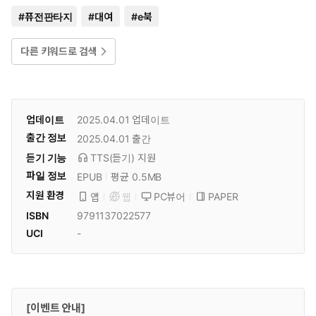
#
퓨전판타지
#
대여
#
e북
다른 키워드로 검색
업데이트
2025.04.01
업데이트
출간 정보
2025.04.01
출간
듣기 기능
TTS(듣기)
지원
파일 정보
EPUB
평균 0.5MB
지원 환경
PC뷰어
PAPER
앱
웹
ISBN
9791137022577
UCI
-
[이벤트 안내]