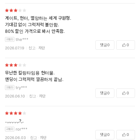
게이트, 헌터, 멸망하는 세계 구원형.
기대감 없이 그럭저럭 볼만함.
80% 할인 가격으로 봐서 만족함.
the***
댓글
0
0
2026.07.19
신고
차단
무난한 킬링타임용 헌터물.
엔딩이 그럭저럭 깔끔하게 끝남.
try***
댓글
0
0
2026.06.10
신고
차단
..,.,.,.,.,.?,.
ror***
댓글
0
0
2026.06.03
신고
차단