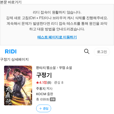
본문 바로가기
인
스
리디 접속이 원활하지 않습니다.
턴
강제 새로 고침(Ctrl + F5)이나 브라우저 캐시 삭제를 진행해주세요.
트
검
계속해서 문제가 발생한다면 리디 접속 테스트를 통해 원인을 파악
색
하고 대응 방법을 안내드리겠습니다.
테스트 페이지로 이동하기
검
리
로그인
색
디
구정기 상세페이지
홈
으
로
판타지 웹소설
무협 소설
이
구정기
동
4.1
(
8
)
관심
8
주홍지
저자
KOCM
출판
총 699화
관심