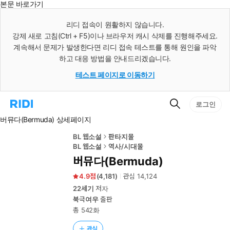
본문 바로가기
인
스
리디 접속이 원활하지 않습니다.
턴
강제 새로 고침(Ctrl + F5)이나 브라우저 캐시 삭제를 진행해주세요.
트
검
계속해서 문제가 발생한다면 리디 접속 테스트를 통해 원인을 파악
색
하고 대응 방법을 안내드리겠습니다.
테스트 페이지로 이동하기
검
리
로그인
색
디
버뮤다(Bermuda) 상세페이지
홈
으
로
BL 웹소설
판타지물
이
BL 웹소설
역사/시대물
동
버뮤다(Bermuda)
4.9
(
4,181
)
관심
14,124
22세기
저자
북극여우
출판
총 542화
관심