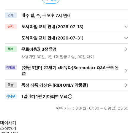
매주 월, 수, 금 오후 7시 연재
연재
도서 파일 교체 안내 (2026-07-13)
공지
도서 파일 교체 안내 (2026-07-31)
무료이용권 3장 증정
혜택
사용기한 30일, 1인 1회 발급 가능, 90일 대여
[전원 3천P] 22세기 <버뮤다(Bermuda)> Q&A 구조 완
이벤트
료!
독점 작품 감상은 [RIDI ONLY 작품관]
독점
1일
마다
1편 기다리면 무료
리다무
혜택 기간 :
8.3(월) 07:00 ~ 8.9(일) 23:59
대여하기
소장하기