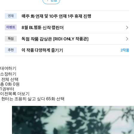
매주 화 연재 및 10주 연재 1주 휴재 진행
연재
8월 BL웹툰 신작 캘린더
이벤트
독점 작품 감상은 [RIDI ONLY 작품관]
독점
이 작품 다양하게 즐기기
추천
2
작품
대여하기
소장하기
전체 선택
총
0
화
0원
1권부터
이전목록 더보기
헌터는 조용히 살고 싶다 65화 선택