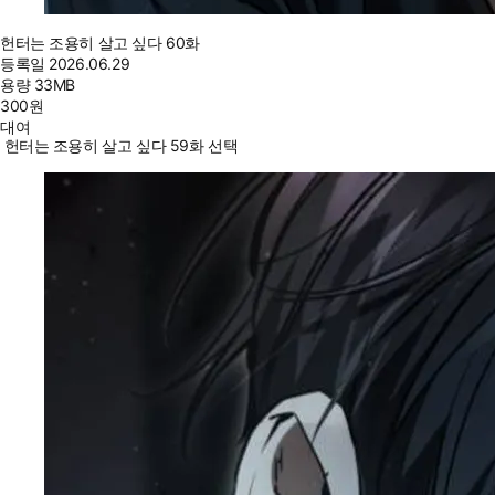
헌터는 조용히 살고 싶다 60화
등록일
2026.06.29
용량
33MB
300
원
대여
헌터는 조용히 살고 싶다 59화 선택