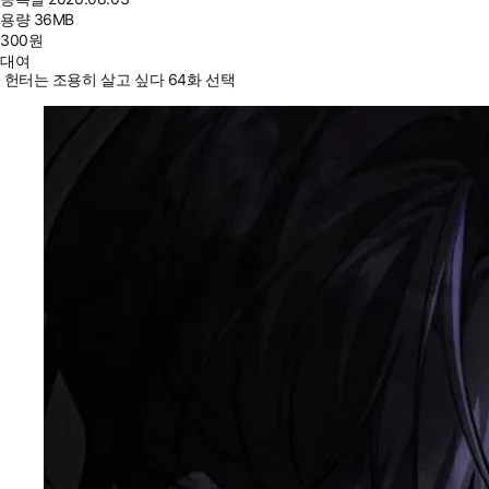
용량
36MB
300
원
대여
헌터는 조용히 살고 싶다 64화 선택