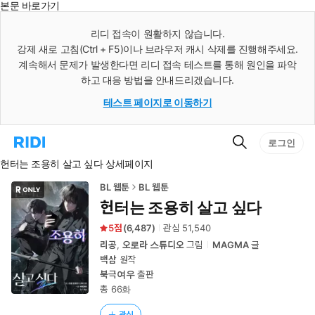
본문 바로가기
인
스
리디 접속이 원활하지 않습니다.
턴
강제 새로 고침(Ctrl + F5)이나 브라우저 캐시 삭제를 진행해주세요.
트
검
계속해서 문제가 발생한다면 리디 접속 테스트를 통해 원인을 파악
색
하고 대응 방법을 안내드리겠습니다.
테스트 페이지로 이동하기
검
리
로그인
색
디
헌터는 조용히 살고 싶다 상세페이지
홈
으
로
BL 웹툰
BL 웹툰
이
헌터는 조용히 살고 싶다
동
5
(
6,487
)
관심
51,540
리공
,
오로라 스튜디오
그림
MAGMA
글
백삼
원작
북극여우
출판
총 66화
관심