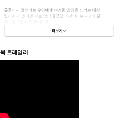
흔들리지 않으려는 수연에게 여전한 감정을 느끼는 태산.
달라진 게 있다면 서로 없이 흘렀던 10년이라는 시간만큼
우리는 어른이 되었다는 것.
더보기
“충분히 망설이고, 오래 고민해.
기다릴 테니까.”
북 트레일러
네 앞에 있던 보이지 않는 선을, 나는 아주 오래전에 넘었거든.
VI·오로라 스튜디오 그림｜SOMKO 글｜이유진 원작, 『1번국
도』