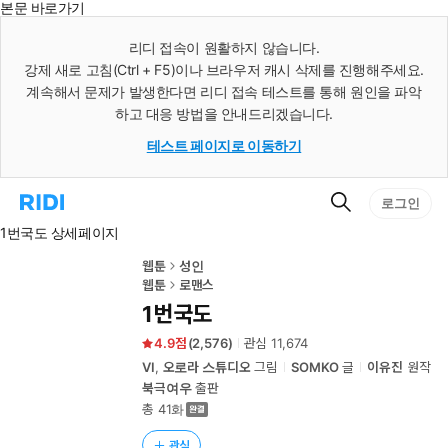
본문 바로가기
인
스
리디 접속이 원활하지 않습니다.
턴
강제 새로 고침(Ctrl + F5)이나 브라우저 캐시 삭제를 진행해주세요.
트
검
계속해서 문제가 발생한다면 리디 접속 테스트를 통해 원인을 파악
색
하고 대응 방법을 안내드리겠습니다.
테스트 페이지로 이동하기
검
리
로그인
색
디
1번국도 상세페이지
홈
으
로
웹툰
성인
이
웹툰
로맨스
동
1번국도
4.9
(
2,576
)
관심
11,674
VI
,
오로라 스튜디오
그림
SOMKO
글
이유진
원작
북극여우
출판
총 41화
관심