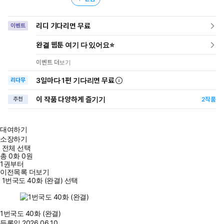
리디 기다리면 무료
이벤트
완결 웹툰 여기 다 있어요⭐
이벤트 더보기
3일
마다
1편 기다리면 무료
리다무
이 작품 다양하게 즐기기
추천
2
작품
대여하기
소장하기
전체 선택
총
0
화
0원
1권부터
이전목록 더보기
1번국도 40화 (완결) 선택
1번국도 40화 (완결)
등록일
2026.06.10