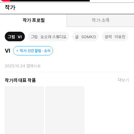
작가
작가 프로필
작가 소개
그림
VI
그림
오로라 스튜디오
글
SOMKO
원작
이유진
VI
작가 신간 알림 · 소식
2025.10.24
업데이트
작가의 대표 작품
더보기