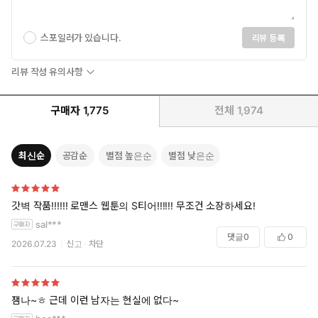
스포일러가 있습니다.
리뷰 등록
리뷰 작성 유의사항
구매자
1,775
전체
1,974
최신순
공감순
별점 높은순
별점 낮은순
갓벽 작품!!!!!! 로맨스 웹툰의 S티어!!!!!! 무조건 소장하세요!
sal***
댓글
0
0
2026.07.23
신고
차단
잼나~ㅎ 근데 이런 남자는 현실에 없다~