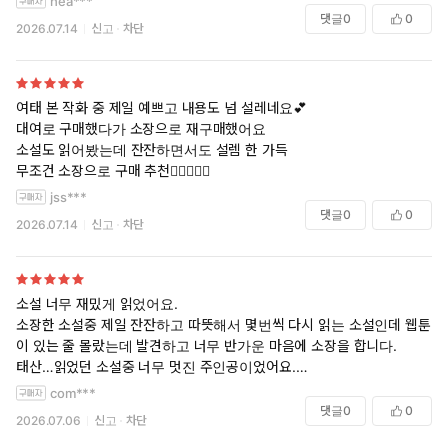
hea***
댓글
0
0
2026.07.14
신고
차단
여태 본 작화 중 제일 예쁘고 내용도 넘 설레네요💕
대여로 구매했다가 소장으로 재구매했어요
소설도 읽어봤는데 잔잔하면서도 설렘 한 가득
무조건 소장으로 구매 추천👍🏻👍🏻😍
jss***
댓글
0
0
2026.07.14
신고
차단
소설 너무 재밌게 읽었어요.
소장한 소설중 제일 잔잔하고 따뜻해서 몇번씩 다시 읽는 소설인데 웹툰
이 있는 줄 몰랐는데 발견하고 너무 반가운 마음에 소장을 합니다.
태산…읽었던 소설중 너무 멋진 주인공이었어요.
일편단심, 흔들림 없는 직진! 따뜻함.
com***
자극적이지 않은데 재미도 있는 작품.
댓글
0
0
2026.07.06
신고
차단
웹툰도 재밌게 잘봤어요.