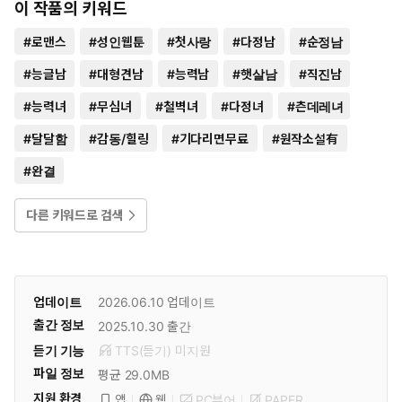
이 작품의 키워드
#
로맨스
#
성인웹툰
#
첫사랑
#
다정남
#
순정남
#
능글남
#
대형견남
#
능력남
#
햇살남
#
직진남
#
능력녀
#
무심녀
#
철벽녀
#
다정녀
#
츤데레녀
#
달달함
#
감동/힐링
#
기다리면무료
#
원작소설有
#
완결
다른 키워드로 검색
업데이트
2026.06.10
업데이트
출간 정보
2025.10.30
출간
듣기 기능
TTS(듣기)
미
지원
파일 정보
평균 29.0MB
지원 환경
PC뷰어
PAPER
앱
웹