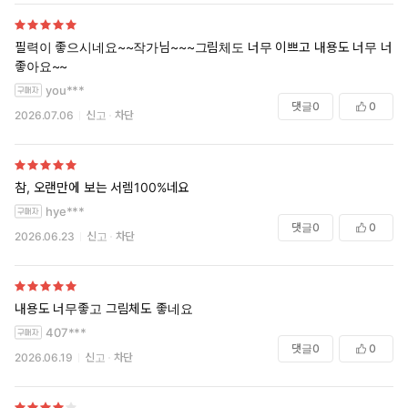
필력이 좋으시네요~~작가님~~~그림체도 너무 이쁘고 내용도 너무 너무
좋아요~~
you***
댓글
0
0
2026.07.06
신고
차단
참, 오랜만에 보는 서렘100%네요
hye***
댓글
0
0
2026.06.23
신고
차단
내용도 너무좋고 그림체도 좋네요
407***
댓글
0
0
2026.06.19
신고
차단