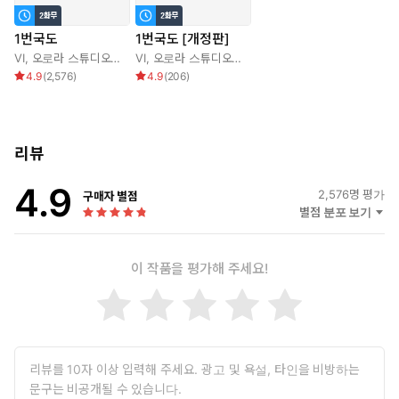
1번국도
1번국도 [개정판]
VI
,
오로라 스튜디오
,
SOMKO
VI
,
오로라 스튜디오
,
이유진
,
SOMKO
,
이유진
4.9
(
2,576
)
4.9
(
206
)
리뷰
4.9
2,576
명 평가
구매자 별점
별점 분포 보기
이 작품을 평가해 주세요!