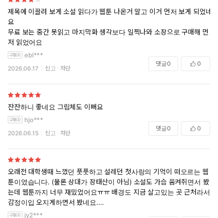
제목에 이끌려 보게 소설 읽다가 웹툰 나온거 알고 이거 먼저 보게 되었네
요
무료 보는 중간 못읽고 마지막화 생각보다 일찍나와 소장으로 구매해 먼
저 읽었어요
ebl***
댓글
0
0
2026.06.17
신고
차단
잔잔하니 좋네요 그림체도 이뻐요
hjo***
댓글
0
0
2026.06.15
신고
차단
오래전 대학생때 느꼈던 풋풋하고 설레던 첫사랑의 기억이 떠오르는 웹
툰이였습니다. (물론 상대가 장태산이 아님) 소설도 가슴 움켜쥐면서 봤
는데 웹툰까지 너무 재밌었어요ㅠㅠ 배경도 지금 살고있는 곳 근처라서
감정이입 오지게하면서 봤네요.
장씨집안 남매들 이야기도 나왔으면 좋겠어요.
jy2***