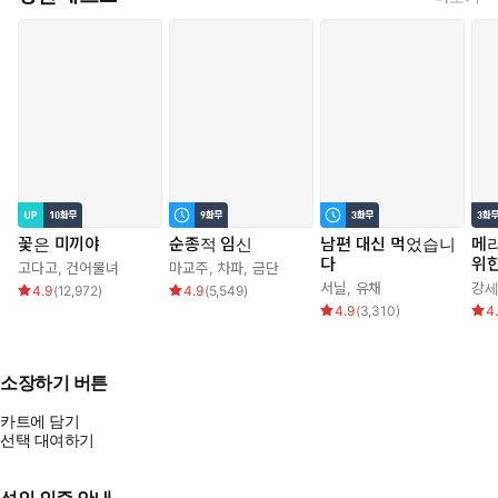
꽃은 미끼야
순종적 임신
남편 대신 먹었습니
메리
다
위
고다고
,
건어물녀
마교주
,
차파
,
금단
서닐
,
유채
강
4.9
(
12,972
)
4.9
(
5,549
)
4.9
(
3,310
)
4
소장하기 버튼
카트에 담기
선택 대여하기