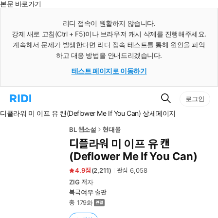
본문 바로가기
인
스
리디 접속이 원활하지 않습니다.
턴
강제 새로 고침(Ctrl + F5)이나 브라우저 캐시 삭제를 진행해주세요.
트
검
계속해서 문제가 발생한다면 리디 접속 테스트를 통해 원인을 파악
색
하고 대응 방법을 안내드리겠습니다.
테스트 페이지로 이동하기
검
리
로그인
색
디
디플라워 미 이프 유 캔(Deflower Me If You Can) 상세페이지
홈
으
로
BL 웹소설
현대물
이
디플라워 미 이프 유 캔
동
(Deflower Me If You Can)
4.9
(
2,211
)
관심
6,058
ZIG
저자
북극여우
출판
총 179화