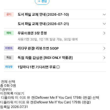
관심
도서 파일 교체 안내 (2026-07-10)
공지
도서 파일 교체 안내 (2026-07-21)
무료이용권 3장 증정
혜택
사용기한 30일, 1인 1회 발급 가능, 90일 대여
리다무 완결! 리뷰 쓰면 500P
이벤트
독점 작품 감상은 [RIDI ONLY 작품관]
독점
1일
마다
1편 기다리면 무료
리다무
전체 선택
총
0
화
0원
1권부터
이전목록 더보기
디플라워 미 이프 유 캔(Deflower Me If You Can) 179화 (완결) 선택
디플라워 미 이프 유 캔(Deflower Me If You Can) 179화 (완결)
등록일
2026.07.31